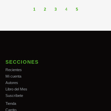
1
2
3
4
5
SECCIONES
Recientes
Mi cuenta
Autores
Libro del Mes
Suscríbete
Tiend
a
Carrito