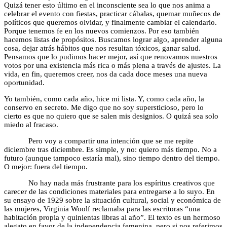
Quizá tener esto último en el inconsciente sea lo que nos anima a
celebrar el evento con fiestas, practicar cábalas, quemar muñecos de
políticos que queremos olvidar, y finalmente cambiar el calendario.
Porque tenemos fe en los nuevos comienzos. Por eso también
hacemos listas de propósitos. Buscamos lograr algo, aprender alguna
cosa, dejar atrás hábitos que nos resultan tóxicos, ganar salud.
Pensamos que lo pudimos hacer mejor, así que renovamos nuestros
votos por una existencia más rica o más plena a través de ajustes. La
vida, en fin, queremos creer, nos da cada doce meses una nueva
oportunidad.
Yo también, como cada año, hice mi lista. Y, como cada año, la
conservo en secreto. Me digo que no soy supersticioso, pero lo
cierto es que no quiero que se salen mis designios. O quizá sea solo
miedo al fracaso.
Pero voy a compartir una intención que se me repite
diciembre tras diciembre. Es simple, y no: quiero más tiempo. No a
futuro (aunque tampoco estaría mal), sino tiempo dentro del tiempo.
O mejor: fuera del tiempo.
No hay nada más frustrante para los espíritus creativos que
carecer de las condiciones materiales para entregarse a lo suyo. En
su ensayo de 1929 sobre la situación cultural, social y económica de
las mujeres, Virginia Woolf reclamaba para las escritoras “una
habitación propia y quinientas libras al año”. El texto es un hermoso
alegato en favor de la independencia femenina, pero si nos referimos