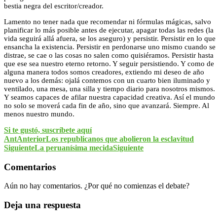
bestia negra del escritor/creador.
Lamento no tener nada que recomendar ni fórmulas mágicas, salvo
planificar lo más posible antes de ejecutar, apagar todas las redes (la
vida seguirá allá afuera, se los aseguro) y persistir. Persistir en lo que
ensancha la existencia. Persistir en perdonarse uno mismo cuando se
distrae, se cae o las cosas no salen como quisiéramos. Persistir hasta
que ese sea nuestro eterno retorno. Y seguir persistiendo. Y como de
alguna manera todos somos creadores, extiendo mi deseo de año
nuevo a los demás: ojalá contemos con un cuarto bien iluminado y
ventilado, una mesa, una silla y tiempo diario para nosotros mismos.
Y seamos capaces de afilar nuestra capacidad creativa. Así el mundo
no solo se moverá cada fin de año, sino que avanzará. Siempre. Al
menos nuestro mundo.
Si te gustó, suscríbete aquí
Ant
Anterior
Los republicanos que abolieron la esclavitud
Siguiente
La peruanísima mecida
Siguiente
Comentarios
Aún no hay comentarios. ¿Por qué no comienzas el debate?
Deja una respuesta