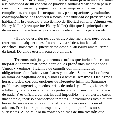
a la búsqueda de un espacio de placidez solitaria y silenciosa para la
creación, si bien estoy seguro de que las mujeres lo tienen más
complicado, creo que las ocupaciones, preocupaciones y estímulos
contemporáneos nos reducen a todos la posibilidad de preservar esa
habitación. Ese espacio y ese tiempo de libertad solitaria. Alguna vez
Henry Miller (creo que fue Henry Miller) dijo que la principal tarea
de un escritor era buscar y cuidar con celo su tiempo para escribir.
(Hablo de escribir porque es algo que me atañe, pero podría
referirme a cualquier cuestión creativa, artística, intelectual,
científica, filosófica. Y puede darse desde el absoluto amateurismo,
da igual. Dejemos escribir para el ejemplo).
Tenemos trabajos y tenemos estudios que incluso buscamos
mejorar o incrementar como parte de los propósitos mencionados.
Vamos y venimos. Tratamos de cumplir con innumerables
obligaciones domésticas, familiares y sociales. Se nos va la cabeza
en miles de pequeñas cosas, valiosas o idiotas. Amamos. Dedicamos
horas a redes, correos, opciones de
streaming
infinitas. Sumamos
problemas, urgencias, miedos, crisis de toda laya. Obligaciones de
adultos. Queremos estar en todas partes ahora mismo, no perdernos
de nada. Y es difícil crear así. Es casi imposible —y en ciertos casos
inaceptable, incluso considerado inmoral— procurarnos tres o cuatro
horas diarias de desconexión del afuera para encerrarnos en el
adentro. Por si fuera poco, espacio y tiempo disponibles no son
suficientes. Alice Munro ha contado en más de una ocasión que