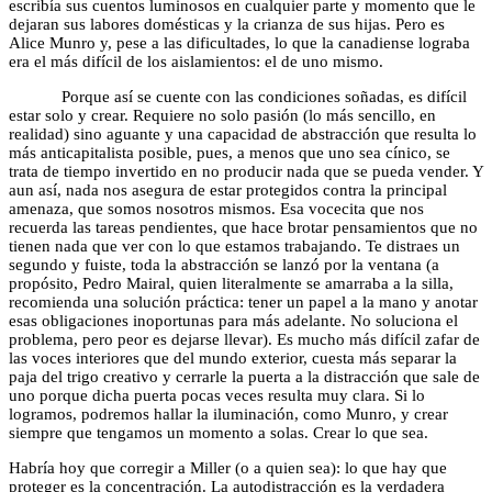
escribía sus cuentos luminosos en cualquier parte y momento que le
dejaran sus labores domésticas y la crianza de sus hijas. Pero es
Alice Munro y, pese a las dificultades, lo que la canadiense lograba
era el más difícil de los aislamientos: el de uno mismo.
Porque así se cuente con las condiciones soñadas, es difícil
estar solo y crear. Requiere no solo pasión (lo más sencillo, en
realidad) sino aguante y una capacidad de abstracción que resulta lo
más anticapitalista posible, pues, a menos que uno sea cínico, se
trata de tiempo invertido en no producir nada que se pueda vender. Y
aun así, nada nos asegura de estar protegidos contra la principal
amenaza, que somos nosotros mismos. Esa vocecita que nos
recuerda las tareas pendientes, que hace brotar pensamientos que no
tienen nada que ver con lo que estamos trabajando. Te distraes un
segundo y fuiste, toda la abstracción se lanzó por la ventana (a
propósito, Pedro Mairal, quien literalmente se amarraba a la silla,
recomienda una solución práctica: tener un papel a la mano y anotar
esas obligaciones inoportunas para más adelante. No soluciona el
problema, pero peor es dejarse llevar). Es mucho más difícil zafar de
las voces interiores que del mundo exterior, cuesta más separar la
paja del trigo creativo y cerrarle la puerta a la distracción que sale de
uno porque dicha puerta pocas veces resulta muy clara. Si lo
logramos, podremos hallar la iluminación, como Munro, y crear
siempre que tengamos un momento a solas. Crear lo que sea.
Habría hoy que corregir a Miller (o a quien sea): lo que hay que
proteger es la concentración. La autodistracción es la verdadera