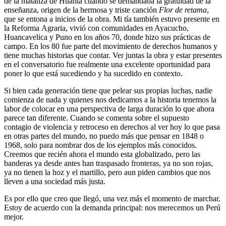
de la matanza de Huanta cuando se demandaba la gratuidad de la
enseñanza, origen de la hermosa y triste canción
Flor de retama
,
que se entona a inicios de la obra. Mi tía también estuvo presente en
la Reforma Agraria, vivió con comunidades en Ayacucho,
Huancavelica y Puno en los años 70, donde hizo sus prácticas de
campo. En los 80 fue parte del movimiento de derechos humanos y
tiene muchas historias que contar. Ver juntas la obra y estar presentes
en el conversatorio fue realmente una excelente oportunidad para
poner lo que está sucediendo y ha sucedido en contexto.
Si bien cada generación tiene que pelear sus propias luchas, nadie
comienza de nada y quienes nos dedicamos a la historia tenemos la
labor de colocar en una perspectiva de larga duración lo que ahora
parece tan diferente. Cuando se comenta sobre el supuesto
contagio de violencia y retroceso en derechos al ver hoy lo que pasa
en otras partes del mundo, no puedo más que pensar en 1848 o
1968, solo para nombrar dos de los ejemplos más conocidos.
Creemos que recién ahora el mundo esta globalizado, pero las
banderas ya desde antes han traspasado fronteras, ya no son rojas,
ya no tienen la hoz y el martillo, pero aun piden cambios que nos
lleven a una sociedad más justa.
Es por ello que creo que llegó, una vez más el momento de marchar.
Estoy de acuerdo con la demanda principal: nos merecemos un Perú
mejor.