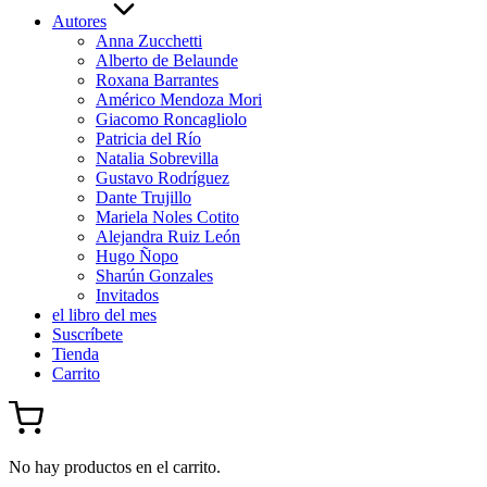
Autores
Anna Zucchetti
Alberto de Belaunde
Roxana Barrantes
Américo Mendoza Mori
Giacomo Roncagliolo
Patricia del Río
Natalia Sobrevilla
Gustavo Rodríguez
Dante Trujillo
Mariela Noles Cotito
Alejandra Ruiz León
Hugo Ñopo
Sharún Gonzales
Invitados
el libro del mes
Suscríbete
Tienda
Carrito
No hay productos en el carrito.