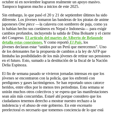
octubre ni en noviembre lograron realmente un apoyo masivo.
Tampoco lograron mucho a inicios de este 2025.
Sin embargo, lo que pasó el 20 y 21 de septiembre últimos ha sido
diferente. Los jóvenes tomaron las banderas de los piratas de anime
japoneses
One piece
—la calavera con sombrero de paja, como ya
lo habían hecho sus coetáneos en Nepal e Indonesia— para exigir
cambios profundos, incluyendo la salida de Dina Boluarte y el cierre
del Congreso.
El artículo del martes de Alberto de Belaunde
detalla estas conexiones.
Y como reportó
El País
, los
jóvenes declaran estar “unidos por un Perú que merecemos”. Uno
de los detonantes fue la propuesta de cambios a la ley de AFP que
limitaba las posibilidades de los más jóvenes de retirar sus pensiones
en el futuro. Esto, sumado a la destitución de la fiscal de la Nación
Delia Espinoza.
El fin de semana pasado se vivieron jornadas intensas en que los
jóvenes se encontraron con la policía, que los enfrentó con
perdigones y gases lacrimógenos. Se han reportado unos catorce
heridos, entre ellos por lo menos tres periodistas. Esta semana se
unirán muchos otros colectivos y se espera que las manifestaciones
sean aún más concurridas. Estaré ahí porque considero que los
ciudadanos tenemos derecho a mostrar nuestro rechazo a la
indolencia y el abuso de este gobierno. En este escenario
preelectoral es necesario que tomemos conciencia de lo que está