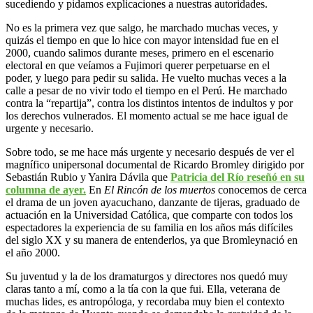
sucediendo y pidamos explicaciones a nuestras autoridades.
No es la primera vez que salgo, he marchado muchas veces, y
quizás el tiempo en que lo hice con mayor intensidad fue en el
2000, cuando salimos durante meses, primero en el escenario
electoral en que veíamos a Fujimori querer perpetuarse en el
poder, y luego para pedir su salida. He vuelto muchas veces a la
calle a pesar de no vivir todo el tiempo en el Perú. He marchado
contra la “repartija”, contra los distintos intentos de indultos y por
los derechos vulnerados. El momento actual se me hace igual de
urgente y necesario.
Sobre todo, se me hace más urgente y necesario después de ver el
magnífico unipersonal documental de Ricardo Bromley dirigido por
Sebastián Rubio y Yanira Dávila que
Patricia del Río reseñó en su
columna de ayer.
En
El Rincón de los muertos
conocemos de cerca
el drama de un joven ayacuchano, danzante de tijeras, graduado de
actuación en la Universidad Católica, que comparte con todos los
espectadores la experiencia de su familia en los años más difíciles
del siglo XX y su manera de entenderlos, ya que Bromleynació en
el año 2000.
Su juventud y la de los dramaturgos y directores nos quedó muy
claras tanto a mí, como a la tía con la que fui. Ella, veterana de
muchas lides, es antropóloga, y recordaba muy bien el contexto