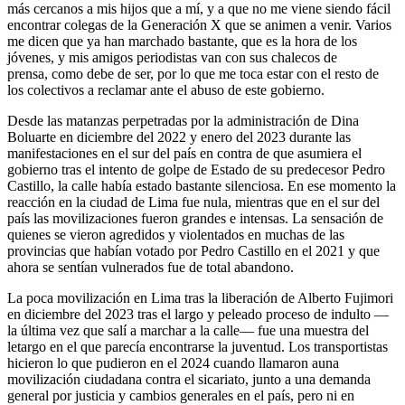
más cercanos a mis hijos que a mí, y a que no me viene siendo fácil
encontrar colegas de la Generación X que se animen a venir. Varios
me dicen que ya han marchado bastante, que es la hora de los
jóvenes, y mis amigos periodistas van con sus chalecos de
prensa, como debe de ser, por lo que me toca estar con el resto de
los colectivos a reclamar ante el abuso de este gobierno.
Desde las matanzas perpetradas por la administración de Dina
Boluarte en diciembre del 2022 y enero del 2023 durante las
manifestaciones en el sur del país en contra de que asumiera el
gobierno tras el intento de golpe de Estado de su predecesor Pedro
Castillo, la calle había estado bastante silenciosa. En ese momento la
reacción en la ciudad de Lima fue nula, mientras que en el sur del
país las movilizaciones fueron grandes e intensas. La sensación de
quienes se vieron agredidos y violentados en muchas de las
provincias que habían votado por Pedro Castillo en el 2021 y que
ahora se sentían vulnerados fue de total abandono.
La poca movilización en Lima tras la liberación de Alberto Fujimori
en diciembre del 2023 tras el largo y peleado proceso de indulto —
la última vez que salí a marchar a la calle— fue una muestra del
letargo en el que parecía encontrarse la juventud. Los transportistas
hicieron lo que pudieron en el 2024 cuando llamaron auna
movilización ciudadana contra el sicariato, junto a una demanda
general por justicia y cambios generales en el país, pero ni en