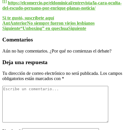
[1]
https://elcomercio.pe/eldominical/entrevista/la-cara-oculta-
del-escudo-peruano-por-enrique-planas-noticia/
Si te gustó, suscríbete aquí
Ant
Anterior
No siempre fueron viejos lesbianos
Siguiente
“Unboxing” en quechua
Siguiente
Comentarios
Aún no hay comentarios. ¿Por qué no comienzas el debate?
Deja una respuesta
Tu dirección de correo electrónico no será publicada.
Los campos
obligatorios están marcados con
*