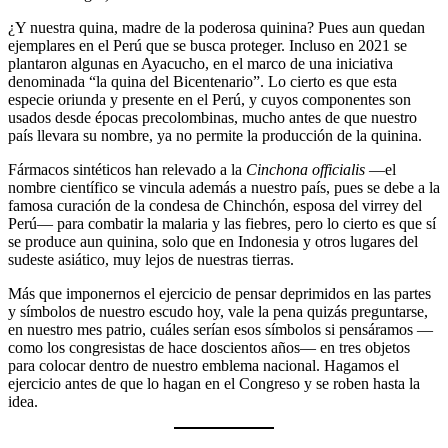
¿Y nuestra quina, madre de la poderosa quinina? Pues aun quedan
ejemplares en el Perú que se busca proteger. Incluso en 2021 se
plantaron algunas en Ayacucho, en el marco de una iniciativa
denominada “la quina del Bicentenario”. Lo cierto es que esta
especie oriunda y presente en el Perú, y cuyos componentes son
usados desde épocas precolombinas, mucho antes de que nuestro
país llevara su nombre, ya no permite la producción de la quinina.
Fármacos sintéticos han relevado a la
Cinchona officialis
—el
nombre científico se vincula además a nuestro país, pues se debe a la
famosa curación de la condesa de Chinchón, esposa del virrey del
Perú— para combatir la malaria y las fiebres, pero lo cierto es que sí
se produce aun quinina, solo que en Indonesia y otros lugares del
sudeste asiático, muy lejos de nuestras tierras.
Más que imponernos el ejercicio de pensar deprimidos en las partes
y símbolos de nuestro escudo hoy, vale la pena quizás preguntarse,
en nuestro mes patrio, cuáles serían esos símbolos si pensáramos —
como los congresistas de hace doscientos años— en tres objetos
para colocar dentro de nuestro emblema nacional. Hagamos el
ejercicio antes de que lo hagan en el Congreso y se roben hasta la
idea.