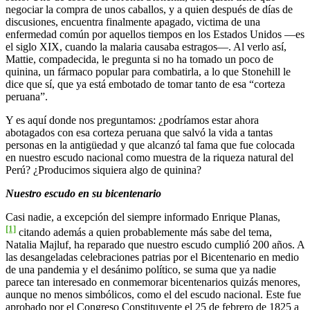
negociar la compra de unos caballos, y a quien después de días de
discusiones, encuentra finalmente apagado, victima de una
enfermedad común por aquellos tiempos en los Estados Unidos —es
el siglo XIX, cuando la malaria causaba estragos—. Al verlo así,
Mattie, compadecida, le pregunta si no ha tomado un poco de
quinina, un fármaco popular para combatirla, a lo que Stonehill le
dice que sí, que ya está embotado de tomar tanto de esa “corteza
peruana”.
Y es aquí donde nos preguntamos: ¿podríamos estar ahora
abotagados con esa corteza peruana que salvó la vida a tantas
personas en la antigüedad y que alcanzó tal fama que fue colocada
en nuestro escudo nacional como muestra de la riqueza natural del
Perú? ¿Producimos siquiera algo de quinina?
Nuestro escudo en su bicentenario
Casi nadie, a excepción del siempre informado Enrique Planas,
[1]
citando además a quien probablemente más sabe del tema,
Natalia Majluf, ha reparado que nuestro escudo cumplió 200 años. A
las desangeladas celebraciones patrias por el Bicentenario en medio
de una pandemia y el desánimo político, se suma que ya nadie
parece tan interesado en conmemorar bicentenarios quizás menores,
aunque no menos simbólicos, como el del escudo nacional. Este fue
aprobado por el Congreso Constituyente el 25 de febrero de 1825 a