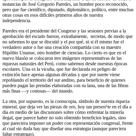
instancias de José Gregorio Paredes, un hombre poco reconocido,
pero que fue científico, diputado, diplomático, político, entre muchas
otras cosas en esos difíciles primeros años de nuestra
independencia.
Paredes era el presidente del Congreso y las sesiones previas a la
aprobación del escudo fueron, extrañamente, secretas, de modo que
no sabemos lo que se discutió y el por qué, ni si él mismo fue el
verdadero autor o fue una creación compartida con su maestro
Hipólito Unanue, otro hombre de ciencias. Lo cierto es que en el
nuevo blasón se colocaron tres imágenes representativas de las
riquezas naturales del Perú, como sabemos desde nuestras épocas
escolares. Una es la vicuña, que fue declarada en peligro de
extinción hace apenas algunas décadas y que por suerte viene
repoblando el territorio del sur andino, para beneficio de quienes
pueden pagar las prendas elaboradas con su lana, una de las fibras
más finas —y costosas— del mundo.
La otra, por supuesto, es la cornucopia, símbolo de nuestra riqueza
mineral, que deja ver las piezas de oro, hoy tan presen⁵te en el día a
día en medio de las discusiones sobre cómo enfrentar la minería
ilegal, que parece haber no solo obtenido beneficios legales, sino
que pareciera imponer un poder con representación congresal, frente
al cual sin duda hay que diseñar una estrategia (aunque pareciera
faltar estrategas).