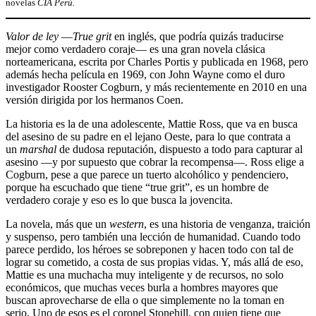
novelas
CIA Perú.
Valor de ley
—
True grit
en inglés, que podría quizás traducirse
mejor como verdadero coraje— es una gran novela clásica
norteamericana, escrita por Charles Portis y publicada en 1968, pero
además hecha película en 1969, con John Wayne como el duro
investigador Rooster Cogburn, y más recientemente en 2010 en una
versión dirigida por los hermanos Coen.
La historia es la de una adolescente, Mattie Ross, que va en busca
del asesino de su padre en el lejano Oeste, para lo que contrata a
un
marshal
de dudosa reputación, dispuesto a todo para capturar al
asesino —y por supuesto que cobrar la recompensa—. Ross elige a
Cogburn, pese a que parece un tuerto alcohólico y pendenciero,
porque ha escuchado que tiene “true grit”, es un hombre de
verdadero coraje y eso es lo que busca la jovencita.
La novela, más que un
western
, es una historia de venganza, traición
y suspenso, pero también una lección de humanidad. Cuando todo
parece perdido, los héroes se sobreponen y hacen todo con tal de
lograr su cometido, a costa de sus propias vidas. Y, más allá de eso,
Mattie es una muchacha muy inteligente y de recursos, no solo
económicos, que muchas veces burla a hombres mayores que
buscan aprovecharse de ella o que simplemente no la toman en
serio. Uno de esos es el coronel Stonehill, con quien tiene que