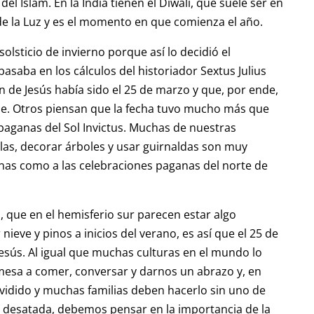
el Islam. En la India tienen el Diwali, que suele ser en
de la Luz y es el momento en que comienza el año.
olsticio de invierno porque así lo decidió el
saba en los cálculos del historiador Sextus Julius
n de Jesús había sido el 25 de marzo y que, por ende,
e. Otros piensan que la fecha tuvo mucho más que
 paganas del Sol Invictus. Muchas de nuestras
as, decorar árboles y usar guirnaldas son muy
anas como a las celebraciones paganas del norte de
s, que en el hemisferio sur parecen estar algo
eve y pinos a inicios del verano, es así que el 25 de
Jesús. Al igual que muchas culturas en el mundo lo
sa a comer, conversar y darnos un abrazo y, en
vidido y muchas familias deben hacerlo sin uno de
ca desatada, debemos pensar en la importancia de la