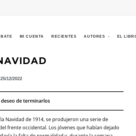
EBATE
MI CUENTA
RECIENTES
AUTORES
EL LIBR
 NAVIDAD
25/12/2022
l deseo de terminarlos
 la Navidad de 1914, se produjeron una serie de
 del frente occidental. Los jóvenes que habían dejado
odavía la falta de normalidad y, durante la semana