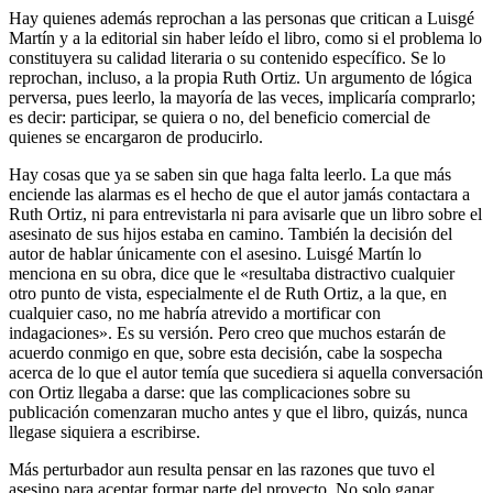
Hay quienes además reprochan a las personas que critican a Luisgé
Martín y a la editorial sin haber leído el libro, como si el problema lo
constituyera su calidad literaria o su contenido específico. Se lo
reprochan, incluso, a la propia Ruth Ortiz. Un argumento de lógica
perversa, pues leerlo, la mayoría de las veces, implicaría comprarlo;
es decir: participar, se quiera o no, del beneficio comercial de
quienes se encargaron de producirlo.
Hay cosas que ya se saben sin que haga falta leerlo. La que más
enciende las alarmas es el hecho de que el autor jamás contactara a
Ruth Ortiz, ni para entrevistarla ni para avisarle que un libro sobre el
asesinato de sus hijos estaba en camino. También la decisión del
autor de hablar únicamente con el asesino. Luisgé Martín lo
menciona en su obra, dice que le «resultaba distractivo cualquier
otro punto de vista, especialmente el de Ruth Ortiz, a la que, en
cualquier caso, no me habría atrevido a mortificar con
indagaciones». Es su versión. Pero creo que muchos estarán de
acuerdo conmigo en que, sobre esta decisión, cabe la sospecha
acerca de lo que el autor temía que sucediera si aquella conversación
con Ortiz llegaba a darse: que las complicaciones sobre su
publicación comenzaran mucho antes y que el libro, quizás, nunca
llegase siquiera a escribirse.
Más perturbador aun resulta pensar en las razones que tuvo el
asesino para aceptar formar parte del proyecto. No solo ganar