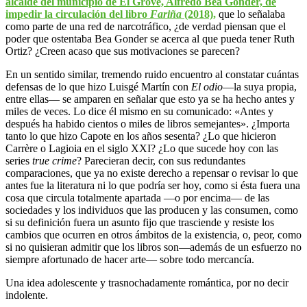
alcalde del municipio de El Grove, Alfredo Bea Gonder, de
impedir la circulación del libro
Fariña
(2018),
que lo señalaba
como parte de una red de narcotráfico, ¿de verdad piensan que el
poder que ostentaba Bea Gonder se acerca al que pueda tener Ruth
Ortiz? ¿Creen acaso que sus motivaciones se parecen?
En un sentido similar, tremendo ruido encuentro al constatar cuántas
defensas de lo que hizo Luisgé Martín con
El odio
—la suya propia,
entre ellas— se amparen en señalar que esto ya se ha hecho antes y
miles de veces. Lo dice él mismo en su comunicado: «Antes y
después ha habido cientos o miles de libros semejantes». ¿Importa
tanto lo que hizo Capote en los años sesenta? ¿Lo que hicieron
Carrère o Lagioia en el siglo XXI? ¿Lo que sucede hoy con las
series
true crime
? Parecieran decir, con sus redundantes
comparaciones, que ya no existe derecho a repensar o revisar lo que
antes fue la literatura ni lo que podría ser hoy, como si ésta fuera una
cosa que circula totalmente apartada —o por encima— de las
sociedades y los individuos que las producen y las consumen, como
si su definición fuera un asunto fijo que trasciende y resiste los
cambios que ocurren en otros ámbitos de la existencia, o, peor, como
si no quisieran admitir que los libros son—además de un esfuerzo no
siempre afortunado de hacer arte— sobre todo mercancía.
Una idea adolescente y trasnochadamente romántica, por no decir
indolente.