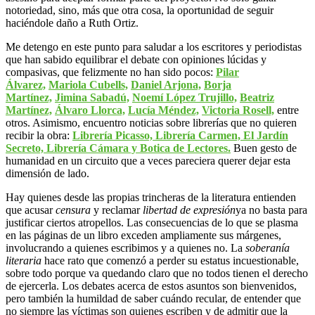
notoriedad, sino, más que otra cosa, la oportunidad de seguir
haciéndole daño a Ruth Ortiz.
Me detengo en este punto para saludar a los escritores y periodistas
que han sabido equilibrar el debate con opiniones lúcidas y
compasivas, que felizmente no han sido pocos:
Pilar
Álvarez,
Mariola Cubells,
Daniel Arjona,
Borja
Martínez,
Jimina Sabadú,
Noemí López Trujillo,
Beatriz
Martínez,
Álvaro Llorca,
Lucía Méndez,
Victoria Rosell,
entre
otros. Asimismo, encuentro noticias sobre librerías que no quieren
recibir la obra:
Librería Picasso, Librería Carmen, El Jardín
Secreto, Librería Cámara y Botica de Lectores.
Buen gesto de
humanidad en un circuito que a veces pareciera querer dejar esta
dimensión de lado.
Hay quienes desde las propias trincheras de la literatura entienden
que acusar
censura
y reclamar
libertad de expresión
ya no basta para
justificar ciertos atropellos. Las consecuencias de lo que se plasma
en las páginas de un libro exceden ampliamente sus márgenes,
involucrando a quienes escribimos y a quienes no. La
soberanía
literaria
hace rato que comenzó a perder su estatus incuestionable,
sobre todo porque va quedando claro que no todos tienen el derecho
de ejercerla. Los debates acerca de estos asuntos son bienvenidos,
pero también la humildad de saber cuándo recular, de entender que
no siempre las víctimas son quienes escriben y de admitir que la