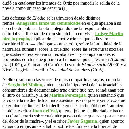
dudó en catalogar los intentos de Ortiz por impedir la salida de la
novela como un caso de censura (1).
Las defensas de
El odio
se esgrimieron desde distintos
frentes.
Anagrama lanzó un comunicado
en el que apelaba a su
derecho de publicar la obra, alegando que la responsabilidad
editorial y la libertad de expresión debían convivir.
Luisgé Martín
hizo lo propio,
explicando las motivaciones que lo llevaron a
escribir el libro — «Indagar sobre el odio, sobre la brutalidad de la
naturaleza humana, sobre la crueldad, sobre las estructuras sociales
que sostienen esa violencia inacabable»— y comparando esos
propósitos con los que guiaron a Truman Capote al escribir
A sangre
fría
(1965), a Emmanuel Carrère al escribir
El adversario
(2000) y a
Nicola Lagioia al escribir
La ciudad de los vivos
(2016).
A ello se sumaron las voces de otros compatriotas suyos, como la
de
Sergio del Molino,
quien acusó la hipocresía de los insaciables
consumidores de documentales
true crime
que hoy se indignan por
el libro de Martín, y la de
Marina Perezagua,
quien sentenció que
la voz de la madre de los niños asesinados «no puede ser la voz que
determine los límites de lo decible en el espacio público». También
habló el escritor
Juan del Val,
quien dijo que «la libertad de hacer
una obra literaria sobre cualquier persona tiene que estar por encima
del dolor de la madre», y el escritor
Javier Sagarna,
quien apuntó:
«Cuando empezamos a hablar sobre los límites de la libertad de