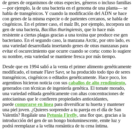
de genes de organismos de otras especies, géneros o incluso familias
—por ejemplo, la de una bacteria en el genoma de una planta— se
habla de transgénicos. Y cuando la modificación del ADN se hace
con genes de la misma especie o de parientes cercanos, se habla de
cisgénicos. En el primer caso, el maíz Bt, por ejemplo, incorpora un
gen de una bacteria,
Bacillus thuringiensis,
que lo hace más
resistente a ciertas plagas gracias a una toxina que produce ese gen
bacteriano. En el segundo caso, la manzana Arctic, por otro lado, es
una variedad desarrollada insertando genes de otras manzanas para
evitar el oscurecimiento que ocurre cuando se corta: como lo sugiere
su nombre, esta variedad se mantiene fresca por más tiempo.
Desde que en 1994 salió a la venta el primer alimento genéticamente
modificado, el tomate Flavr Savr, se ha producido todo tipo de seres
transgénicos, cisgénicos o editados genéticamente. Hace poco, los
argentinos hicieron noticia con sus
caballos de alto rendimiento
,
generados con técnicas de ingeniería genética. El tomate morado,
una variedad editada genéticamente con altas concentraciones de
antocianinas que le confieren propiedades antioxidantes,
puede
comprarse en línea
para diversificar tu huerta y mantener
una piel joven. ¿Quieres sorprender a tu pareja en el día de San
Valentín? Regálale una
Petunia Firefly
, una flor que, gracias a la
introducción del gen de un hongo bioluminescente, emite luz y
podrá reemplazar a la velita romántica de tu cena íntima.