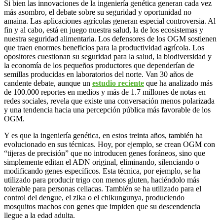
Si bien las innovaciones de la ingeniería genética generan cada vez
más asombro, el debate sobre su seguridad y oportunidad no
amaina. Las aplicaciones agrícolas generan especial controversia. Al
fin y al cabo, está en juego nuestra salud, la de los ecosistemas y
nuestra seguridad alimentaria. Los defensores de los OGM sostienen
que traen enormes beneficios para la productividad agrícola. Los
opositores cuestionan su seguridad para la salud, la biodiversidad y
la economía de los pequeños productores que dependerían de
semillas producidas en laboratorios del norte. Van 30 años de
candente debate, aunque un
estudio reciente
que ha analizado más
de 100.000 reportes en medios y más de 1.7 millones de notas en
redes sociales, revela que existe una conversación menos polarizada
y una tendencia hacia una percepción pública más favorable de los
OGM.
Y es que la ingeniería genética, en estos treinta años, también ha
evolucionado en sus técnicas. Hoy, por ejemplo, se crean OGM con
“tijeras de precisión” que no introducen genes foráneos, sino que
simplemente editan el ADN original, eliminando, silenciando o
modificando genes específicos. Esta técnica, por ejemplo, se ha
utilizado para producir trigo con menos gluten, haciéndolo más
tolerable para personas celiacas.
También se ha utilizado para el
control del dengue, el zika o el chikungunya, produciendo
mosquitos machos con genes que impiden que su descendencia
llegue a la edad adulta.