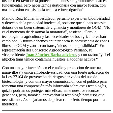
discurso en favor de la protección de nuestra agrobiodiversidad es
fundamental, pero necesitamos gestionarla con mayor fuerza, con
más inversión en asistencia técnica e investigación”.
Manolo Ruiz Muller, investigador peruano experto en biodiversidad
y derecho de la propiedad intelectual, sostiene que el país necesita
dotarse de un buen sistema de vigilancia y monitoreo de OGM. “No
es el momento de desarmar la moratoria”, sostiene. “Pero la
tecnología, la agricultura y las necesidades de los agricultores han
cambiado. A futuro debemos apuntar hacia la coexistencia de zonas
libres de OGM y zonas con transgénicos, como posibilidad”. En
representación del Consorcio Agroecológico Peruano, su
vicepresidente
Juan Sánchez Barba advierte
, y con razón: “y si el
algodón transgénico contamina nuestros algodones nativos?”
Con una mayor inversión en el estudio y protección de nuestra
maravillosa y única agrobiodiversidad, con una fuerte aplicación de
la Ley 27104 de prevención de riesgos derivados del uso de
biotecnología, y con una mayor comunicación con el público para
fomentar una comprensión más informada sobre estas tecnologías,
quizás podríamos proteger más eficazmente nuestros recursos
genéticos, pero, también, aprovechar la tecnología para usos que
necesitamos. Así dejaríamos de pelear cada cierto tiempo por una
moratoria.