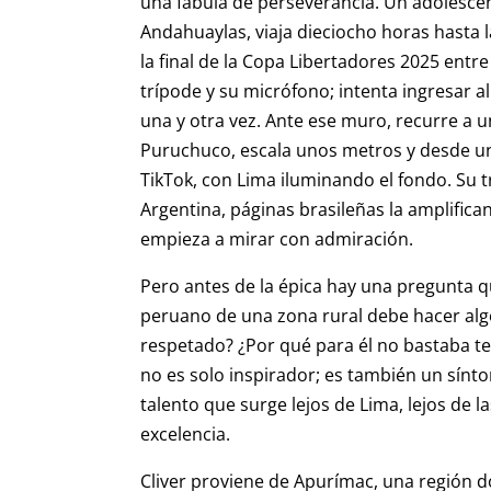
una fábula de perseverancia. Un adolesce
Andahuaylas, viaja dieciocho horas hasta 
la final de la Copa Libertadores 2025 entr
trípode y su micrófono; intenta ingresar a
una y otra vez. Ante ese muro, recurre a 
Puruchuco, escala unos metros y desde un
TikTok, con Lima iluminando el fondo. Su tr
Argentina, páginas brasileñas la amplifican 
empieza a mirar con admiración.
Pero antes de la épica hay una pregunta 
peruano de una zona rural debe hacer algo
respetado? ¿Por qué para él no bastaba ten
no es solo inspirador; es también un sín
talento que surge lejos de Lima, lejos de l
excelencia.
Cliver proviene de Apurímac, una región 