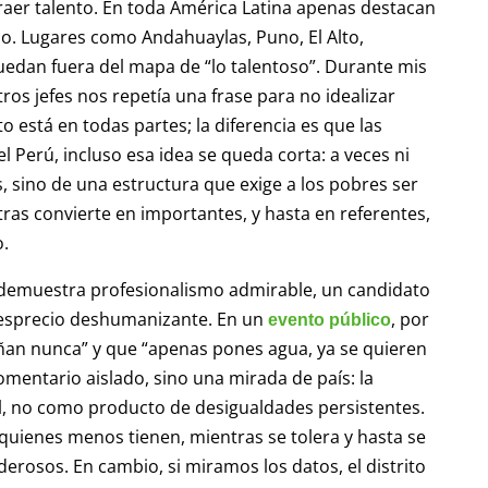
raer talento. En toda América Latina apenas destacan
o. Lugares como Andahuaylas, Puno, El Alto,
quedan fuera del mapa de “lo talentoso”. Durante mis
s jefes nos repetía una frase para no idealizar
o está en todas partes; la diferencia es que las
 Perú, incluso esa idea se queda corta: a veces ni
s, sino de una estructura que exige a los pobres ser
ras convierte en importantes, y hasta en referentes,
o.
demuestra profesionalismo admirable, un candidato
desprecio deshumanizante. En un
, por
evento público
ñan nunca” y que “apenas pones agua, ya se quieren
omentario aislado, sino una mirada de país: la
, no como producto de desigualdades persistentes.
 quienes menos tienen, mientras se tolera y hasta se
rosos. En cambio, si miramos los datos, el distrito