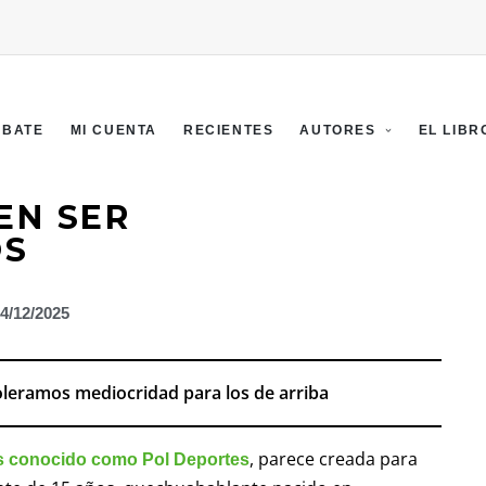
EBATE
MI CUENTA
RECIENTES
AUTORES
EL LIBR
EN SER
OS
4/12/2025
toleramos mediocridad para los de arriba
, parece creada para
 conocido como Pol Deportes