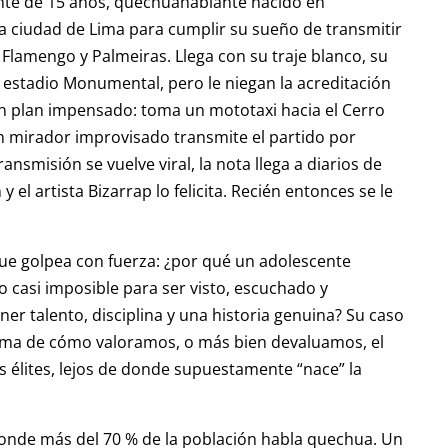
nte de 15 años, quechuahablante nacido en
la ciudad de Lima para cumplir su sueño de transmitir
e Flamengo y Palmeiras. Llega con su traje blanco, su
l estadio Monumental, pero le niegan la acreditación
un plan impensado: toma un mototaxi hacia el Cerro
 mirador improvisado transmite el partido por
ansmisión se vuelve viral, la nota llega a diarios de
y el artista Bizarrap lo felicita. Recién entonces se le
que golpea con fuerza: ¿por qué un adolescente
 casi imposible para ser visto, escuchado y
er talento, disciplina y una historia genuina? Su caso
toma de cómo valoramos, o más bien devaluamos, el
as élites, lejos de donde supuestamente “nace” la
donde más del 70 % de la población habla quechua. Un