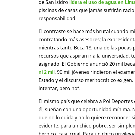
de San Isidro
lidera el uso de agua en Lim
piscinas de casas que jamás sufrirán racio
responsabilidad.
El contraste se hace más brutal cuando mi
contratando más asesores; la expresidenta
mientras tanto Beca 18, una de las pocas p
recursos que aspiran ir a la universidad,
asignado. El Gobierno anunció 20 mil bec
. 90 mil jóvenes rindieron el exame
ni 2 mil
Estado y el discurso meritocrático exigen.
intentar, pero no”.
El mismo país que celebra a Pol Deportes 
él, sueñan con una oportunidad mínima. No 
que no lo cuida y no lo quiere reconocer si
evidente: para un chico pobre, ser simple
heroico, casi irreal. Para un chico privileg