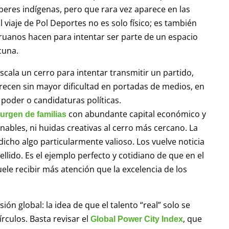
saberes indígenas, pero que rara vez aparece en las
 viaje de Pol Deportes no es solo físico; es también
eruanos hacen para intentar ser parte de un espacio
cuna.
escala un cerro para intentar transmitir un partido,
recen sin mayor dificultad en portadas de medios, en
 poder o candidaturas políticas.
con abundante capital económico y
urgen de familias
inables, ni huidas creativas al cerro más cercano. La
dicho algo particularmente valioso. Los vuelve noticia
pellido. Es el ejemplo perfecto y cotidiano de que en el
uele recibir más atención que la excelencia de los
ión global: la idea de que el talento “real” solo se
rculos. Basta revisar el
, que
Global Power City Index