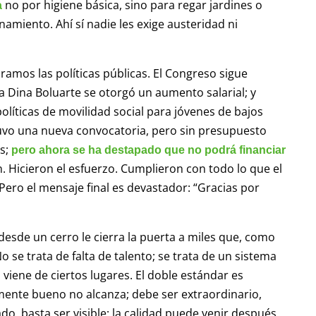
no por higiene básica, sino para regar jardines o
a
namiento. Ahí sí nadie les exige austeridad ni
ramos las políticas públicas. El Congreso sigue
 Dina Boluarte se otorgó un aumento salarial; y
olíticas de movilidad social para jóvenes de bajos
 tuvo una nueva convocatoria, pero sin presupuesto
as;
pero ahora se ha destapado que no podrá financiar
n. Hicieron el esfuerzo. Cumplieron con todo lo que el
 Pero el mensaje final es devastador: “Gracias por
desde un cerro le cierra la puerta a miles que, como
se trata de falta de talento; se trata de un sistema
 viene de ciertos lugares. El doble estándar es
mente bueno no alcanza; debe ser extraordinario,
iado, basta ser visible; la calidad puede venir después,