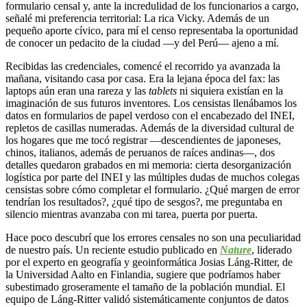
formulario censal y, ante la incredulidad de los funcionarios a cargo,
señalé mi preferencia territorial: La rica Vicky. Además de un
pequeño aporte cívico, para mí el censo representaba la oportunidad
de conocer un pedacito de la ciudad —y del Perú— ajeno a mí.
Recibidas las credenciales, comencé el recorrido ya avanzada la
mañana, visitando casa por casa. Era la lejana época del fax: las
laptops aún eran una rareza y las
tablets
ni siquiera existían en la
imaginación de sus futuros inventores. Los censistas llenábamos los
datos en formularios de papel verdoso con el encabezado del INEI,
repletos de casillas numeradas. Además de la diversidad cultural de
los hogares que me tocó registrar —descendientes de japoneses,
chinos, italianos, además de peruanos de raíces andinas—, dos
detalles quedaron grabados en mi memoria: cierta desorganización
logística por parte del INEI y las múltiples dudas de muchos colegas
censistas sobre cómo completar el formulario. ¿Qué margen de error
tendrían los resultados?, ¿qué tipo de sesgos?, me preguntaba en
silencio mientras avanzaba con mi tarea, puerta por puerta.
Hace poco descubrí que los errores censales no son una peculiaridad
de nuestro país. Un reciente estudio publicado en
Nature
, liderado
por el experto en geografía y geoinformática Josias Láng-Ritter, de
la Universidad Aalto en Finlandia, sugiere que podríamos haber
subestimado groseramente el tamaño de la población mundial. El
equipo de Láng-Ritter validó sistemáticamente conjuntos de datos