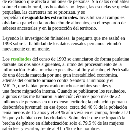
de exclusión que afecta a millones de personas. Sin datos confiables
sobre el mundo rural, los hospitales no llegan, las escuelas se quedan
pequeñas, las carreteras no se priorizan, y se
perpetúan
desigualdades estructurales.
Invisibilizar al campo es
olvidar su papel en la producción de alimentos, en el resguardo de
saberes ancestrales y en la protección del territorio.
Leyendo la investigación finlandesa, la pregunta que me asaltó en
1993 sobre la fiabilidad de los datos censales peruanos retumbó
nuevamente en mi mente.
Los
resultados
del censo de 1993 se anunciaron de forma paulatina
durante los dos años siguientes, al ritmo del procesamiento de la
información. Había mucha expectativa: al fin y al cabo, el Perú salía
de una década marcada por una gran inestabilidad económica,
además del conflicto armado contra Sendero Luminoso y el
MRTA, que habían provocado muchos cambios sociales y
una fuerte migración interna. Cuando se publicaron los resultados,
algunos datos me llamaron la atención: éramos poco más de 22
millones de personas en un extenso territorio; la población peruana
desbordaba juventud: en esa época, cerca del 40 % de la población
tenía menos de 15 años y el 29 % aún vivía en el campo, frente al 71
% que ya habitaba en las ciudades. Sobra decir que me impactó la
brecha de género en alfabetización: solo el 79.5 % de las mujeres
sabía leer y escribir, frente al 91.5 % de los hombres.