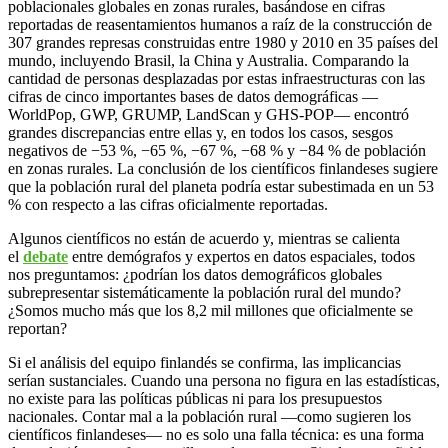
poblacionales globales en zonas rurales, basándose en cifras
reportadas de reasentamientos humanos a raíz de la construcción de
307 grandes represas construidas entre 1980 y 2010 en 35 países del
mundo, incluyendo Brasil, la China y Australia. Comparando la
cantidad de personas desplazadas por estas infraestructuras con las
cifras de cinco importantes bases de datos demográficas —
WorldPop, GWP, GRUMP, LandScan y GHS-POP— encontró
grandes discrepancias entre ellas y, en todos los casos, sesgos
negativos de −53 %, −65 %, −67 %, −68 % y −84 % de población
en zonas rurales. La conclusión de los científicos finlandeses sugiere
que la población rural del planeta podría estar subestimada en un 53
% con respecto a las cifras oficialmente reportadas.
Algunos científicos no están de acuerdo y, mientras se calienta
el
debate
entre demógrafos y expertos en datos espaciales, todos
nos preguntamos: ¿podrían los datos demográficos globales
subrepresentar sistemáticamente la población rural del mundo?
¿Somos mucho más que los 8,2 mil millones que oficialmente se
reportan?
Si el análisis del equipo finlandés se confirma, las implicancias
serían sustanciales. Cuando una persona no figura en las estadísticas,
no existe para las políticas públicas ni para los presupuestos
nacionales. Contar mal a la población rural —como sugieren los
científicos finlandeses— no es solo una falla técnica: es una forma