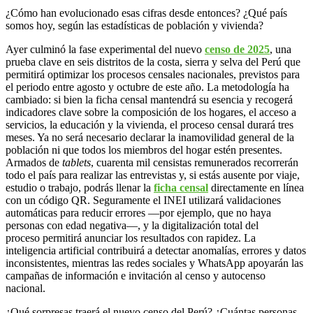
¿Cómo han evolucionado esas cifras desde entonces? ¿Qué país
somos hoy, según las estadísticas de población y vivienda?
Ayer culminó la fase experimental del nuevo
censo de 2025
, una
prueba clave en seis distritos de la costa, sierra y selva del Perú que
permitirá optimizar los procesos censales nacionales, previstos para
el periodo entre agosto y octubre de este año. La metodología ha
cambiado: si bien la ficha censal mantendrá su esencia y recogerá
indicadores clave sobre la composición de los hogares, el acceso a
servicios, la educación y la vivienda, el proceso censal durará tres
meses. Ya no será necesario declarar la inamovilidad general de la
población ni que todos los miembros del hogar estén presentes.
Armados de
tablets
, cuarenta mil censistas remunerados recorrerán
todo el país para realizar las entrevistas y, si estás ausente por viaje,
estudio o trabajo, podrás llenar la
ficha censal
directamente en línea
con un código QR. Seguramente el INEI utilizará validaciones
automáticas para reducir errores —por ejemplo, que no haya
personas con edad negativa—, y la digitalización total del
proceso permitirá anunciar los resultados con rapidez. La
inteligencia artificial contribuirá a detectar anomalías, errores y datos
inconsistentes, mientras las redes sociales y WhatsApp apoyarán las
campañas de información e invitación al censo y autocenso
nacional.
¿Qué sorpresas traerá el nuevo censo del Perú? ¿Cuántas personas