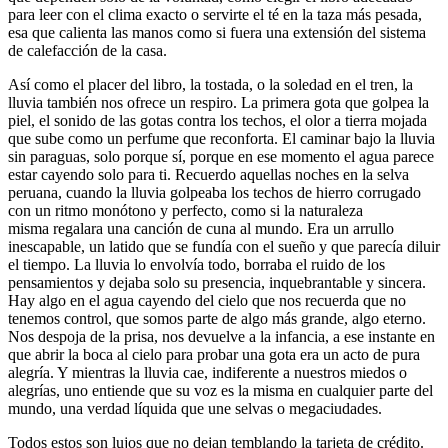
para leer con el clima exacto o servirte el té en la taza más pesada,
esa que calienta las manos como si fuera una extensión del sistema
de calefacción de la casa.
Así como el placer del libro, la tostada, o la soledad en el tren, la
lluvia también nos ofrece un respiro. La primera gota que golpea la
piel, el sonido de las gotas contra los techos, el olor a tierra mojada
que sube como un perfume que reconforta. El caminar bajo la lluvia
sin paraguas, solo porque sí, porque en ese momento el agua parece
estar cayendo solo para ti. Recuerdo aquellas noches en la selva
peruana, cuando la lluvia golpeaba los techos de hierro corrugado
con un ritmo monótono y perfecto, como si la naturaleza
misma regalara una canción de cuna al mundo. Era un arrullo
inescapable, un latido que se fundía con el sueño y que parecía diluir
el tiempo. La lluvia lo envolvía todo, borraba el ruido de los
pensamientos y dejaba solo su presencia, inquebrantable y sincera.
Hay algo en el agua cayendo del cielo que nos recuerda que no
tenemos control, que somos parte de algo más grande, algo eterno.
Nos despoja de la prisa, nos devuelve a la infancia, a ese instante en
que abrir la boca al cielo para probar una gota era un acto de pura
alegría. Y mientras la lluvia cae, indiferente a nuestros miedos o
alegrías, uno entiende que su voz es la misma en cualquier parte del
mundo, una verdad líquida que une selvas o megaciudades.
Todos estos son lujos que no dejan temblando la tarjeta de crédito.