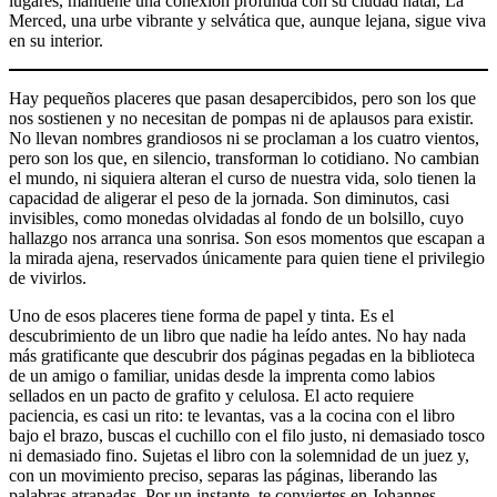
lugares, mantiene una conexión profunda con su ciudad natal, La
Merced, una urbe vibrante y selvática que, aunque lejana, sigue viva
en su interior.
Hay pequeños placeres que pasan desapercibidos, pero son los que
nos sostienen y no necesitan de pompas ni de aplausos para existir.
No llevan nombres grandiosos ni se proclaman a los cuatro vientos,
pero son los que, en silencio, transforman lo cotidiano. No cambian
el mundo, ni siquiera alteran el curso de nuestra vida, solo tienen la
capacidad de aligerar el peso de la jornada. Son diminutos, casi
invisibles, como monedas olvidadas al fondo de un bolsillo, cuyo
hallazgo nos arranca una sonrisa. Son esos momentos que escapan a
la mirada ajena, reservados únicamente para quien tiene el privilegio
de vivirlos.
Uno de esos placeres tiene forma de papel y tinta. Es el
descubrimiento de un libro que nadie ha leído antes. No hay nada
más gratificante que descubrir dos páginas pegadas en la biblioteca
de un amigo o familiar, unidas desde la imprenta como labios
sellados en un pacto de grafito y celulosa. El acto requiere
paciencia, es casi un rito: te levantas, vas a la cocina con el libro
bajo el brazo, buscas el cuchillo con el filo justo, ni demasiado tosco
ni demasiado fino. Sujetas el libro con la solemnidad de un juez y,
con un movimiento preciso, separas las páginas, liberando las
palabras atrapadas. Por un instante, te conviertes en Johannes