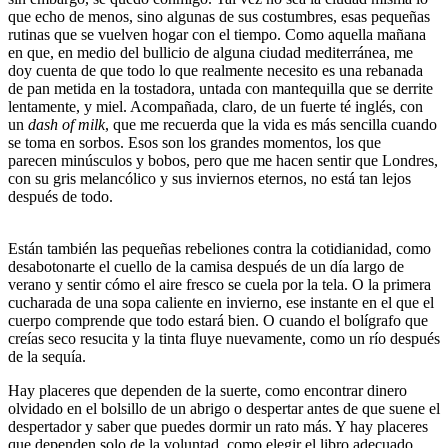
que echo de menos, sino algunas de sus costumbres, esas pequeñas
rutinas que se vuelven hogar con el tiempo. Como aquella mañana
en que, en medio del bullicio de alguna ciudad mediterránea, me
doy cuenta de que todo lo que realmente necesito es una rebanada
de pan metida en la tostadora, untada con mantequilla que se derrite
lentamente, y miel. Acompañada, claro, de un fuerte té inglés, con
un
dash of milk
, que me recuerda que la vida es más sencilla cuando
se toma en sorbos. Esos son los grandes momentos, los que
parecen minúsculos y bobos, pero que me hacen sentir que Londres,
con su gris melancólico y sus inviernos eternos, no está tan lejos
después de todo.
Están también las pequeñas rebeliones contra la cotidianidad, como
desabotonarte el cuello de la camisa después de un día largo de
verano y sentir cómo el aire fresco se cuela por la tela. O la primera
cucharada de una sopa caliente en invierno, ese instante en el que el
cuerpo comprende que todo estará bien. O cuando el bolígrafo que
creías seco resucita y la tinta fluye nuevamente, como un río después
de la sequía.
Hay placeres que dependen de la suerte, como encontrar dinero
olvidado en el bolsillo de un abrigo o despertar antes de que suene el
despertador y saber que puedes dormir un rato más. Y hay placeres
que dependen solo de la voluntad, como elegir el libro adecuado