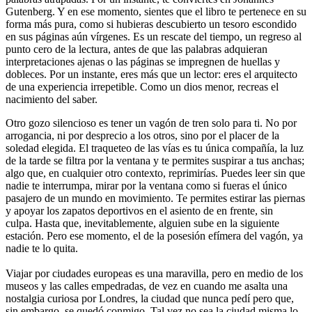
Gutenberg. Y en ese momento, sientes que el libro te pertenece en su
forma más pura, como si hubieras descubierto un tesoro escondido
en sus páginas aún vírgenes. Es un rescate del tiempo, un regreso al
punto cero de la lectura, antes de que las palabras adquieran
interpretaciones ajenas o las páginas se impregnen de huellas y
dobleces. Por un instante, eres más que un lector: eres el arquitecto
de una experiencia irrepetible. Como un dios menor, recreas el
nacimiento del saber.
Otro gozo silencioso es tener un vagón de tren solo para ti. No por
arrogancia, ni por desprecio a los otros, sino por el placer de la
soledad elegida. El traqueteo de las vías es tu única compañía, la luz
de la tarde se filtra por la ventana y te permites suspirar a tus anchas;
algo que, en cualquier otro contexto, reprimirías. Puedes leer sin que
nadie te interrumpa, mirar por la ventana como si fueras el único
pasajero de un mundo en movimiento. Te permites estirar las piernas
y apoyar los zapatos deportivos en el asiento de en frente, sin
culpa. Hasta que, inevitablemente, alguien sube en la siguiente
estación. Pero ese momento, el de la posesión efímera del vagón, ya
nadie te lo quita.
Viajar por ciudades europeas es una maravilla, pero en medio de los
museos y las calles empedradas, de vez en cuando me asalta una
nostalgia curiosa por Londres, la ciudad que nunca pedí pero que,
sin embargo, se quedó conmigo. Tal vez no sea la ciudad misma lo