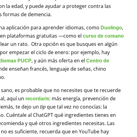
n la edad, y puede ayudar a proteger contra las
as formas de demencia.
a aplicación para aprender idiomas, como
,
Duolingo
 en plataformas gratuitas —como el
curso de coreano
glear un rato. Otra opción es que busques en algún
 por empezar el ciclo de enero: por ejemplo, hay
, y aún más oferta en el
Idiomas PUCP
Centro de
nde enseñan francés, lenguaje de señas, chino
no.
 sano, es probable que no necesites que te recuerde
ual, aquí un
: más energía, prevención de
recordaris
demás, te dejo un
tip
que tal vez no conocías: la
ano. Cuéntale al ChatGPT qué ingredientes tienes en
ecomienda y qué otros ingredientes necesitas. Las
to no es suficiente, recuerda que en YouTube hay