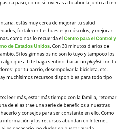
paso a paso, como si tuvieras a tu abuela junto a ti en
entaria, estás muy cerca de mejorar tu salud
edades, fortalecer tus huesos y músculos, y mejorar
ianas, como nos lo recuerda el
Centro para el Control y
. Con 30 minutos diarios de
erno de Estados Unidos
ambio. Si los gimnasios no son lo tuyo y tampoco los
algo que a ti te haga sentido: bailar un
playlist
con tu
ores” por tu barrio, desempolvar la bicicleta, etc.
Hay muchísimos recursos disponibles para todo tipo
ato: leer más, estar más tiempo con la familia, retomar
una de ellas trae una serie de beneficios a nuestras
 hacerlo y consejos para ser constante en ello. Como
la información y los recursos abundan en Internet.
. Si es necesario, no dudes en buscar ayuda