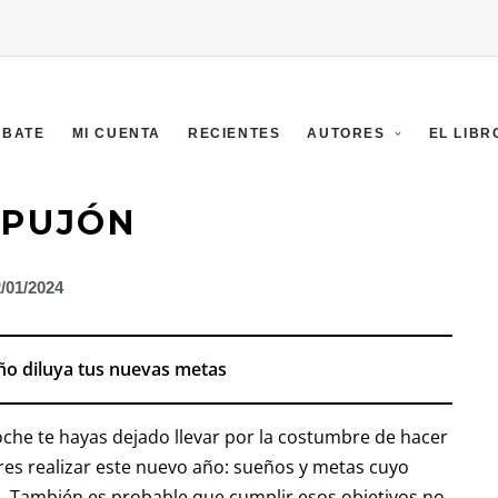
EBATE
MI CUENTA
RECIENTES
AUTORES
EL LIBR
MPUJÓN
/01/2024
año diluya tus nuevas metas
oche te hayas dejado llevar por la costumbre de hacer
es realizar este nuevo año: sueños y metas cuyo
z. También es probable que cumplir esos objetivos no