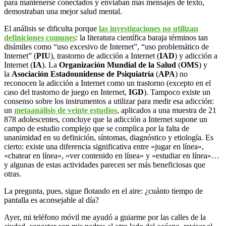
para mantenerse conectados y enviaban más mensajes de texto,
demostraban una mejor salud mental.
El análisis se dificulta porque
las investigaciones no utilizan
definiciones comunes
: la literatura científica baraja términos tan
disímiles como “uso excesivo de Internet”, “uso problemático de
Internet” (
PIU
), trastorno de adicción a Internet (
IAD
) y adicción a
Internet (
IA
). La
Organización Mundial de la Salud
(
OMS
) y
la
Asociación Estadounidense de Psiquiatría
(
APA
) no
reconocen la adicción a Internet como un trastorno (excepto en el
caso del trastorno de juego en Internet,
IGD
). Tampoco existe un
consenso sobre los instrumentos a utilizar para medir esa adicción:
un
metaanálisis de veinte estudios
, aplicados a una muestra de 21
878 adolescentes, concluye que la adicción a Internet supone un
campo de estudio complejo que se complica por la falta de
unanimidad en su definición, síntomas, diagnóstico y etiología. Es
cierto: existe una diferencia significativa entre «jugar en línea»,
«chatear en línea», «ver contenido en línea» y «estudiar en línea»…
y algunas de estas actividades parecen ser más beneficiosas que
otras.
La pregunta, pues, sigue flotando en el aire: ¿cuánto tiempo de
pantalla es aconsejable al día?
Ayer, mi teléfono móvil me ayudó a guiarme por las calles de la