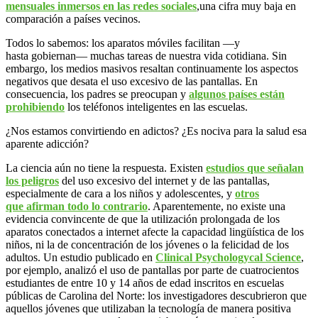
mensuales inmersos en las redes sociales
,una cifra muy baja en
comparación a países vecinos.
Todos lo sabemos: los aparatos móviles facilitan —y
hasta gobiernan— muchas tareas de nuestra vida cotidiana. Sin
embargo, los medios masivos resaltan continuamente los aspectos
negativos que desata el uso excesivo de las pantallas. En
consecuencia, los padres se preocupan y
algunos países están
prohibiendo
los teléfonos inteligentes en las escuelas.
¿Nos estamos convirtiendo en adictos? ¿Es nociva para la salud esa
aparente adicción?
La ciencia aún no tiene la respuesta. Existen
estudios que señalan
los peligros
del uso excesivo del internet y de las pantallas,
especialmente de cara a los niños y adolescentes, y
otros
que afirman todo lo contrario
. Aparentemente, no existe una
evidencia convincente de que la utilización prolongada de los
aparatos conectados a internet afecte la capacidad lingüística de los
niños, ni la de concentración de los jóvenes o la felicidad de los
adultos. Un estudio publicado en
Clinical Psychologycal Science
,
por ejemplo, analizó el uso de pantallas por parte de cuatrocientos
estudiantes de entre 10 y 14 años de edad inscritos en escuelas
públicas de Carolina del Norte: los investigadores descubrieron que
aquellos jóvenes que utilizaban la tecnología de manera positiva