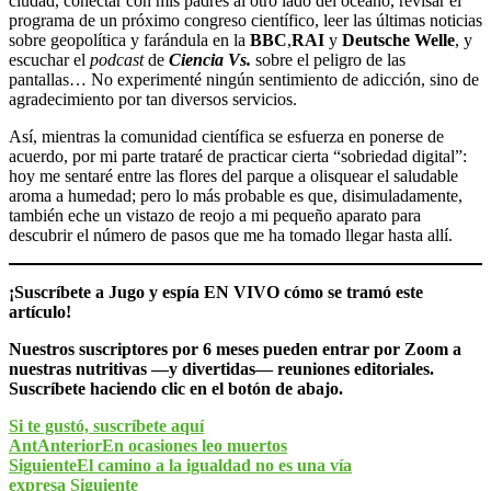
ciudad, conectar con mis padres al otro lado del océano, revisar el
programa de un próximo congreso científico, leer las últimas noticias
sobre geopolítica y farándula en la
BBC
,
RAI
y
Deutsche Welle
, y
escuchar el
podcast
de
Ciencia Vs.
sobre el peligro de las
pantallas… No experimenté ningún sentimiento de adicción, sino de
agradecimiento por tan diversos servicios.
Así, mientras la comunidad científica se esfuerza en ponerse de
acuerdo, por mi parte trataré de practicar cierta “sobriedad digital”:
hoy me sentaré entre las flores del parque a olisquear el saludable
aroma a humedad; pero lo más probable es que, disimuladamente,
también eche un vistazo de reojo a mi pequeño aparato para
descubrir el número de pasos que me ha tomado llegar hasta allí.
¡Suscríbete a Jugo y espía EN VIVO cómo se tramó este
artículo!
Nuestros suscriptores por 6 meses pueden entrar por Zoom a
nuestras nutritivas —y divertidas— reuniones editoriales.
Suscríbete haciendo clic en el botón de abajo.
Si te gustó, suscríbete aquí
Ant
Anterior
En ocasiones leo muertos
Siguiente
El camino a la igualdad no es una vía
expresa
Siguiente