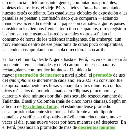
circunstancia —teléfonos inteligentes, computadoras portátiles,
tabletas electrónicas, el viejo
PC
y la televisión— ha aumentado
nuestro estrés cotidiano. Las estadísticas globales de exposición a las
pantallas se prestan a confusión dado que comparan —echando
mano a esa acertada metáfora— papas con camotes: algunos países
consideran los tiempos frente a todo tipo de aparatos, otros registran
las horas en que usamos las redes sociales y otros señalan el
consumo de horas de los teléfonos inteligentes. Sin embargo, aun
moviéndonos dentro de ese panorama de cifras poco comparables,
las tendencias apuntan en una sola dirección: hacia arriba.
En todo el mundo, desde Nigeria hasta el Perú, hacemos un uso más
frecuente —en las ciudades y en el campo— de esos aparatos
rectangulares con monitor luminoso. Debido a la
mayor
penetración de internet
a nivel global, el
promedio
de uso
del
smartphone
se incrementa cada año: en 2023, su consumo fue
de aproximadamente tres horas y cuarenta y tres minutos, con los
picos más altos del mundo situados en Filipinas (cinco horas y
cuarenta y siete minutos por día), país seguido respectivamente de
Tailandia, Brasil y Colombia (más de cinco horas diarias). Según un
artículo de
Psychology Today
, el estadounidense promedio
pasa aproximadamente siete horas al día frente a todo tipo de
pantallas y verifica su dispositivo móvil ciento cincuenta y nueve
veces al día: ¡unas nueve veces por hora mientras está despierto! En
el Perú, pasamos un promedio de más de
doscientos minutos