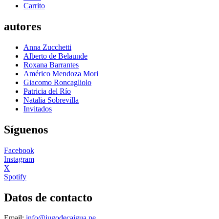
Carrito
autores
Anna Zucchetti
Alberto de Belaunde
Roxana Barrantes
Américo Mendoza Mori
Giacomo Roncagliolo
Patricia del Río
Natalia Sobrevilla
Invitados
Síguenos
Facebook
Instagram
X
Spotify
Datos de contacto
Email:
info@jugodecaigua.pe