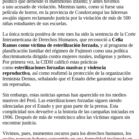
político que defiende el matrimonio infantil; y antes tuvimos
a uno acusado de violación. Mientras tanto, como si fuese una
película de horror, en la provincia de Condorcanqui las lideresas
awajún siguen reclamando justicia por la violación de más de 500
niñas estudiantes de sus escuelas.
La única noticia positiva de este mes ha sido la sentencia de la Corte
Interamericana de Derechos Humanos, que reconoció a
Celia
Ramos
como
víctima de esterilización forzada,
y al programa de
planificación familiar del régimen de Fujimori como una política
discriminatoria dirigida contra mujeres rurales, indígenas y pobres.
Por primera vez, la CIDH calificó estas prácticas
como
esterilizaciones forzadas masivas y violencia
reproductiva
, así como reafirmó la protección de la organización
feminista Demus, señalando que el Estado debe garantizar su labor
sin represalias.
Sin embargo, estas noticias apenas han aparecido en los medios
masivos del Perú. Las esterilizaciones forzadas siguen siendo
silenciadas por el Estado y por gran parte de la prensa. Esta
complicidad nos devuelve a la historia de las campañas iniciadas en
1996. Después de más de veinticinco años las víctimas siguen sin
encontrar justicia.
Vivimos, pues, momentos oscuros para los derechos humanos, los
cuales parecen haberse convertido en una formalidad incómoda en