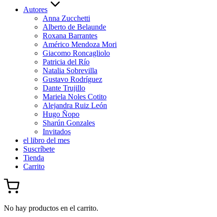
Autores
Anna Zucchetti
Alberto de Belaunde
Roxana Barrantes
Américo Mendoza Mori
Giacomo Roncagliolo
Patricia del Río
Natalia Sobrevilla
Gustavo Rodríguez
Dante Trujillo
Mariela Noles Cotito
Alejandra Ruiz León
Hugo Ñopo
Sharún Gonzales
Invitados
el libro del mes
Suscríbete
Tienda
Carrito
No hay productos en el carrito.