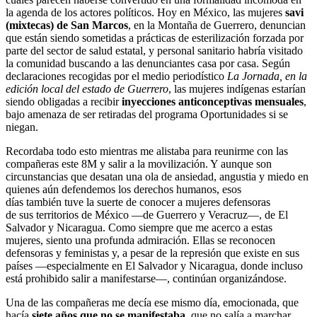
la agenda de los actores políticos. Hoy en México, las mujeres
savi
(mixtecas) de San Marcos
, en la Montaña de Guerrero, denuncian
que están siendo sometidas a prácticas de esterilización forzada por
parte del sector de salud estatal, y personal sanitario habría visitado
la comunidad buscando a las denunciantes casa por casa. Según
declaraciones recogidas por el medio periodístico
La Jornada
, en la
edición local del estado de
Guerrero
, las mujeres indígenas estarían
siendo obligadas a recibir
inyecciones anticonceptivas mensuales
,
bajo amenaza de ser retiradas del programa Oportunidades si se
niegan.
Recordaba todo esto mientras me alistaba para reunirme con las
compañeras este 8M y salir a la movilización. Y aunque son
circunstancias que desatan una ola de ansiedad, angustia y miedo en
quienes aún defendemos los derechos humanos, esos
días también tuve la suerte de conocer a mujeres defensoras
de sus territorios de México —de Guerrero y Veracruz—, de El
Salvador y Nicaragua. Como siempre que me acerco a estas
mujeres, siento una profunda admiración. Ellas se reconocen
defensoras y feministas y, a pesar de la represión que existe en sus
países —especialmente en El Salvador y Nicaragua, donde incluso
está prohibido salir a manifestarse—, continúan organizándose.
Una de las compañeras me decía ese mismo día, emocionada, que
hacía
siete años que no se manifestaba
, que no salía a marchar.