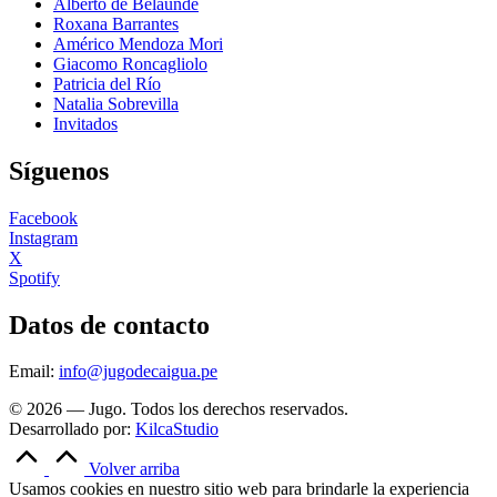
Alberto de Belaunde
Roxana Barrantes
Américo Mendoza Mori
Giacomo Roncagliolo
Patricia del Río
Natalia Sobrevilla
Invitados
Síguenos
Facebook
Instagram
X
Spotify
Datos de contacto
Email:
info@jugodecaigua.pe
© 2026 — Jugo. Todos los derechos reservados.
Desarrollado por:
KilcaStudio
Volver arriba
Usamos cookies en nuestro sitio web para brindarle la experiencia