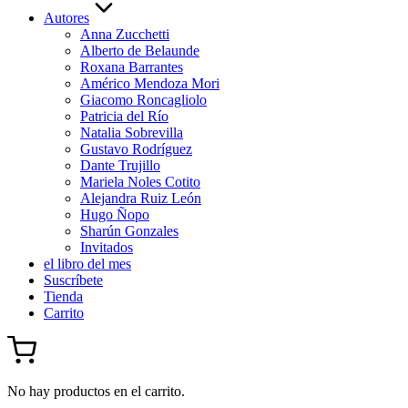
Autores
Anna Zucchetti
Alberto de Belaunde
Roxana Barrantes
Américo Mendoza Mori
Giacomo Roncagliolo
Patricia del Río
Natalia Sobrevilla
Gustavo Rodríguez
Dante Trujillo
Mariela Noles Cotito
Alejandra Ruiz León
Hugo Ñopo
Sharún Gonzales
Invitados
el libro del mes
Suscríbete
Tienda
Carrito
No hay productos en el carrito.