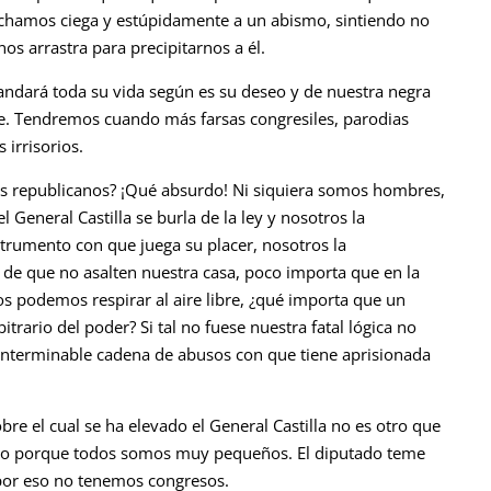
rchamos ciega y estúpidamente a un abismo, sintiendo no
s arrastra para precipitarnos a él.
andará toda su vida según es su deseo y de nuestra negra
le. Tendremos cuando más farsas congresiles, parodias
 irrisorios.
mos republicanos? ¡Qué absurdo! Ni siquiera somos hombres,
General Castilla se burla de la ley y nosotros la
strumento con que juega su placer, nosotros la
de que no asalten nuestra casa, poco importa que en la
os podemos respirar al aire libre, ¿qué importa que un
trario del poder? Si tal no fuese nuestra fatal lógica no
a interminable cadena de abusos con que tiene aprisionada
bre el cual se ha elevado el General Castilla no es otro que
cido porque todos somos muy pequeños. El diputado teme
 por eso no tenemos congresos.