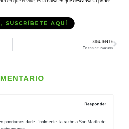
nto en que él vive, es la balsa en que descansa su poder.
Ó, SUSCRÍBETE AQUÍ
SIGUIENTE
Te copio tu vacuna
OMENTARIO
Responder
en podríamos darle -finalmente- la razón a San Martín de
 gobernarnos.