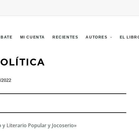
EBATE
MI CUENTA
RECIENTES
AUTORES
EL LIBR
OLÍTICA
2/2022
r
o y Literario Popular y Jocoserio»