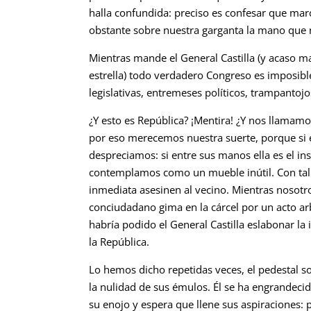
halla confundida: preciso es confesar que ma
obstante sobre nuestra garganta la mano que no
Mientras mande el General Castilla (y acaso m
estrella) todo verdadero Congreso es imposib
legislativas, entremeses políticos, trampantojos
¿Y esto es República? ¡Mentira! ¿Y nos llama
por eso merecemos nuestra suerte, porque si el 
despreciamos: si entre sus manos ella es el in
contemplamos como un mueble inútil. Con tal 
inmediata asesinen al vecino. Mientras nosotr
conciudadano gima en la cárcel por un acto arbi
habría podido el General Castilla eslabonar l
la República.
Lo hemos dicho repetidas veces, el pedestal so
la nulidad de sus émulos. Él se ha engrande
su enojo y espera que llene sus aspiraciones: