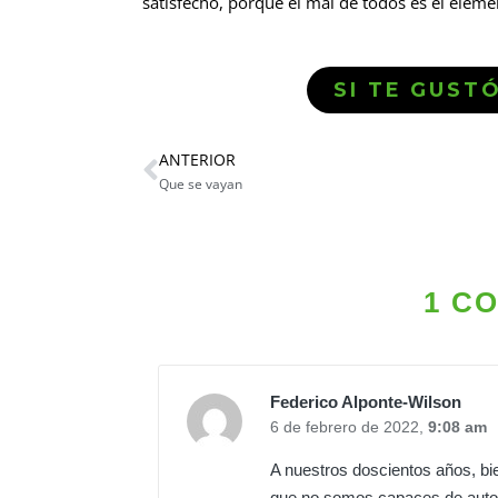
satisfecho, porque el mal de todos es el eleme
SI TE GUST
ANTERIOR
Que se vayan
1 C
Federico Alponte-Wilson
6 de febrero de 2022,
9:08 am
A nuestros doscientos años, bi
que no somos capaces de auto