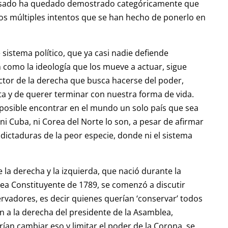
pasado ha quedado demostrado categóricamente que
os múltiples intentos que se han hecho de ponerlo en
 sistema político, que ya casi nadie defiende
 como la ideología que los mueve a actuar, sigue
ctor de la derecha que busca hacerse del poder,
 y de querer terminar con nuestra forma de vida.
mposible encontrar en el mundo un solo país que sea
i Cuba, ni Corea del Norte lo son, a pesar de afirmar
 dictaduras de la peor especie, donde ni el sistema
 la derecha y la izquierda, que nació durante la
ea Constituyente de 1789, se comenzó a discutir
ervadores, es decir quienes querían ‘conservar’ todos
n a la derecha del presidente de la Asamblea,
ían cambiar eso y limitar el poder de la Corona, se