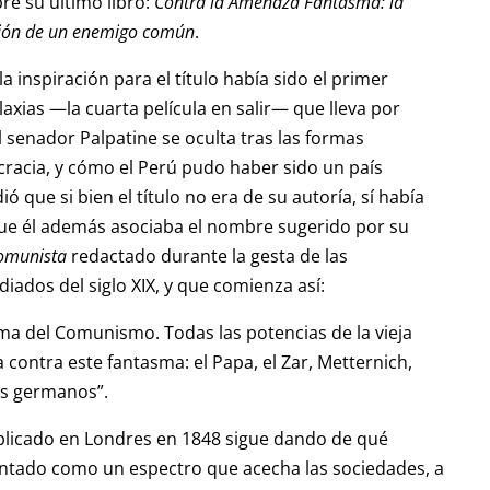
re su último libro:
Contra la Amenaza Fantasma: la
nción de un enemigo común
.
a inspiración para el título había sido el primer
laxias —la cuarta película en salir— que lleva por
 el senador Palpatine se oculta tras las formas
racia, y cómo el Perú pudo haber sido un país
 que si bien el título no era de su autoría, sí había
que él además asociaba el nombre sugerido por su
Comunista
redactado durante la gesta de las
ados del siglo XIX, y que comienza así:
ma del Comunismo. Todas las potencias de la vieja
contra este fantasma: el Papa, el Zar, Metternich,
ías germanos”.
ublicado en Londres en 1848 sigue dando de qué
ntado como un espectro que acecha las sociedades, a