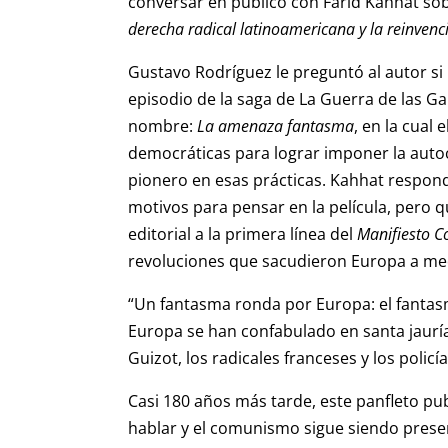
conversar en público con Farid Kahhat sob
derecha radical latinoamericana y la reinve
Gustavo Rodríguez le preguntó al autor si l
episodio de la saga de La Guerra de las Ga
nombre:
La amenaza fantasma
, en la cual
democráticas para lograr imponer la autoc
pionero en esas prácticas. Kahhat respondió
motivos para pensar en la película, pero 
editorial a la primera línea del
Manifiesto 
revoluciones que sacudieron Europa a medi
“Un fantasma ronda por Europa: el fantas
Europa se han confabulado en santa jauría 
Guizot, los radicales franceses y los polic
Casi 180 años más tarde, este panfleto p
hablar y el comunismo sigue siendo prese