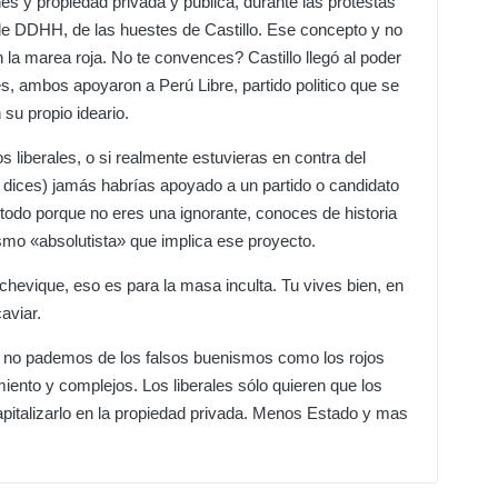
es y propiedad privada y pública, durante las protestas
 de DDHH, de las huestes de Castillo. Ese concepto y no
n la marea roja. No te convences? Castillo llegó al poder
es, ambos apoyaron a Perú Libre, partido politico que se
 su propio ideario.
os liberales, o si realmente estuvieras en contra del
 dices) jamás habrías apoyado a un partido o candidato
e todo porque no eres una ignorante, conoces de historia
arismo «absolutista» que implica ese proyecto.
lchevique, eso es para la masa inculta. Tu vives bien, en
aviar.
os, no pademos de los falsos buenismos como los rojos
iento y complejos. Los liberales sólo quieren que los
capitalizarlo en la propiedad privada. Menos Estado y mas