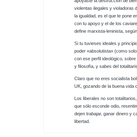
apoyaste la destrucción de bien
violentas ilegales y violadoras
la igualdad, es el que te pone e
con tu apoyo y el de los caviar
define marxista-leninista, según
Si tu tuvieses ideales y principi
poder «absolutista» (como solo
con ese perfil ideológico, sobr
y filosofía, y sabes del totalit
Claro que no eres socialista bo
UK, gozando de la buena vida c
Los liberales no son totalitari
que sólo esconde odio, resentim
dejen trabajar, ganar dinero y 
libertad.