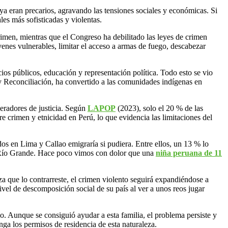
ya eran precarios, agravando las tensiones sociales y económicas. Si
les más sofisticadas y violentas.
imen, mientras que el Congreso ha debilitado las leyes de crimen
óvenes vulnerables, limitar el acceso a armas de fuego, descabezar
cios públicos, educación y representación política. Todo esto se vio
y Reconciliación, ha convertido a las comunidades indígenas en
eradores de justicia. Según
LAPOP
(2023), solo el 20 % de las
e crimen y etnicidad en Perú, lo que evidencia las limitaciones del
s en Lima y Callao emigraría si pudiera. Entre ellos, un 13 % lo
o Río Grande. Hace poco vimos con dolor que una
niña peruana de 11
a que lo contrarreste, el crimen violento seguirá expandiéndose a
vel de descomposición social de su país al ver a unos reos jugar
lao. Aunque se consiguió ayudar a esta familia, el problema persiste y
a los permisos de residencia de esta naturaleza.