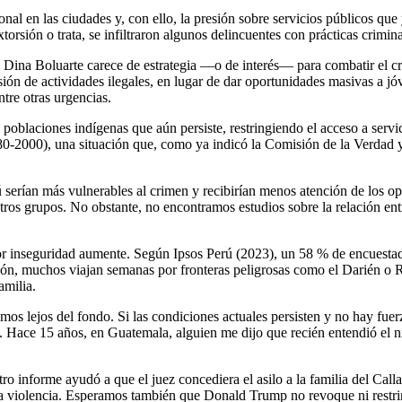
l en las ciudades y, con ello, la presión sobre servicios públicos que 
rsión o trata, se infiltraron algunos delincuentes con prácticas crimina
 Dina Boluarte carece de estrategia —o de interés— para combatir el cr
nsión de actividades ilegales, en lugar de dar oportunidades masivas a j
ntre otras urgencias.
 poblaciones indígenas que aún persiste, restringiendo el acceso a servi
980-2000), una situación que, como ya indicó la Comisión de la Verdad 
serían más vulnerables al crimen y recibirían menos atención de los op
tros grupos. No obstante, no encontramos estudios sobre la relación entr
or inseguridad aumente. Según Ipsos Perú (2023), un 58 % de encuestado
vión, muchos viajan semanas por fronteras peligrosas como el Darién 
amilia.
s lejos del fondo. Si las condiciones actuales persisten y no hay fuerz
 Hace 15 años, en Guatemala, alguien me dijo que recién entendió el ni
tro informe ayudó a que el juez concediera el asilo a la familia del Cal
violencia. Esperamos también que Donald Trump no revoque ni restring