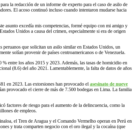
ara la redacción de un informe de experto para el caso de asilo de
nadores. El acoso continuó incluso cuando intentaron mudarse hacia
 este asunto excedía mis competencias, formé equipo con mi amigo y
Estados Unidos a causa del crimen, especialmente si era de origen
s peruanos que solicitan un asilo similar en Estados Unidos, un
almente solían provenir de países centroamericanos o de Venezuela.
50 % entre los años 2015 y 2023. Además, las tasas de homicidio en
cional (8.6) del año 2021. Lamentablemente, la falta de datos de años
481 en 2023. Las extorsiones han provocado el
asesinato de nueve
ían provocado el cierre de más de 7.500 bodegas en Lima. La familia
icó factores de riesgo para el aumento de la delincuencia, como la
millones de empleos.
e Sinaloa, el Tren de Aragua y el Comando Vermelho operan en Perú en
nes y trata comparten negocio con el oro ilegal y la cocaína (que