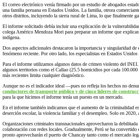
El correo electrónico venía firmado por un estudio de abogados estad
una familia peruana en Estados Unidos. La familia, otrora comerciante
otros distritos, incluyendo la sierra rural de Lima, lo que finalmente ga
El informe solicitado debía incluir una explicación de la vulnerabil
colega Américo Mendoza Mori para preparar un informe que explicara p
indígena.
Dos aspectos adicionales destacaron la importancia y singularidad de 
fenómeno reciente. Por otro lado, los especialistas en Estados Unidos
Para el informe utilizamos algunos datos de crimen violento del INEI
algunos territorios como el Callao (25.5 homicidios por cada 100.000 
más recientes limita cualquier diagnóstico.
Aunque no es el indicador ideal —pues no refleja los hechos no den
conductores de transporte público y de cinco líderes de construcci
para la que hicimos el informe tenía un puesto en un mercado.
En el informe también indicamos que el aumento de la criminalidad en 
deserción escolar, la violencia familiar y el desempleo. Solo en 2020,
Organizaciones criminales transnacionales aprovecharon la debilitada
colaboración con redes locales. Gradualmente, Perú se ha convertido
pronto aprovecharán el puerto de Chancay tanto como el mercado leg