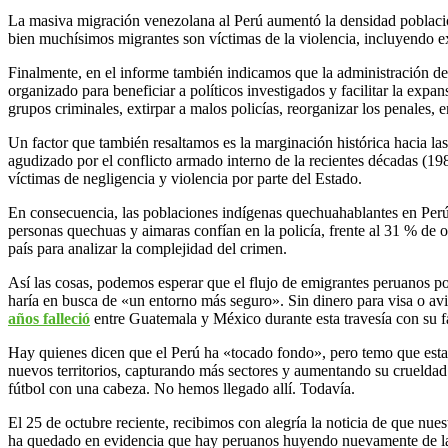
La masiva migración venezolana al Perú aumentó la densidad poblaciona
bien muchísimos migrantes son víctimas de la violencia, incluyendo exto
Finalmente, en el informe también indicamos que la administración de
organizado para beneficiar a políticos investigados y facilitar la expa
grupos criminales, extirpar a malos policías, reorganizar los penales, e
Un factor que también resaltamos es la marginación histórica hacia las
agudizado por el conflicto armado interno de la recientes décadas (1
víctimas de negligencia y violencia por parte del Estado.
En consecuencia, las poblaciones indígenas quechuahablantes en Perú 
personas quechuas y aimaras confían en la policía, frente al 31 % de o
país para analizar la complejidad del crimen.
Así las cosas, podemos esperar que el flujo de emigrantes peruanos p
haría en busca de «un entorno más seguro». Sin dinero para visa o a
años falleció
entre Guatemala y México durante esta travesía con su f
Hay quienes dicen que el Perú ha «tocado fondo», pero temo que estamo
nuevos territorios, capturando más sectores y aumentando su crueldad.
fútbol con una cabeza. No hemos llegado allí. Todavía.
El 25 de octubre reciente, recibimos con alegría la noticia de que nues
ha quedado en evidencia que hay peruanos huyendo nuevamente de la 