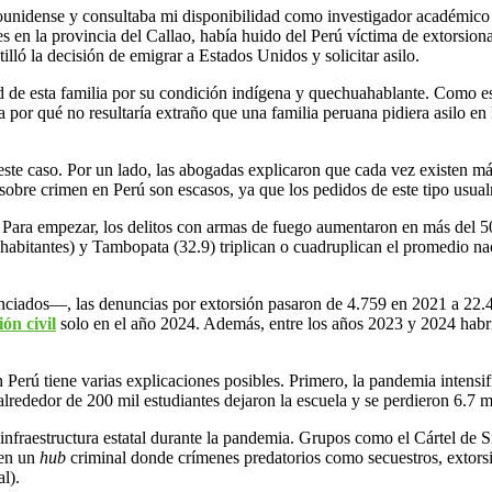
ounidense y consultaba mi disponibilidad como investigador académico p
s en la provincia del Callao, había huido del Perú víctima de extorsio
tilló la decisión de emigrar a Estados Unidos y solicitar asilo.
idad de esta familia por su condición indígena y quechuahablante. Como
or qué no resultaría extraño que una familia peruana pidiera asilo en 
este caso. Por un lado, las abogadas explicaron que cada vez existen má
 sobre crimen en Perú son escasos, ya que los pedidos de este tipo usu
. Para empezar, los delitos con armas de fuego aumentaron en más del 
habitantes) y Tambopata (32.9) triplican o cuadruplican el promedio na
unciados—, las denuncias por extorsión pasaron de 4.759 en 2021 a 22.
ón civil
solo en el año 2024. Además, entre los años 2023 y 2024 habr
Perú tiene varias explicaciones posibles. Primero, la pandemia intensif
 alrededor de 200 mil estudiantes dejaron la escuela y se perdieron 6.7 
 infraestructura estatal durante la pandemia. Grupos como el Cártel d
 en un
hub
criminal donde crímenes predatorios como secuestros, extorsio
al).