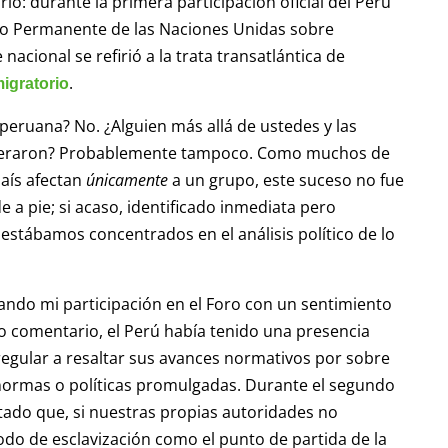
o: durante la primera participación oficial del Perú
ro Permanente de las Naciones Unidas sobre
acional se refirió a la trata transatlántica de
.
igratorio
peruana? No. ¿Alguien más allá de ustedes y las
nteraron? Probablemente tampoco. Como muchos de
país afectan
únicamente
a un grupo, este suceso no fue
 a pie; si acaso, identificado inmediata pero
estábamos concentrados en el análisis político de lo
nando mi participación en el Foro con un sentimiento
 comentario, el Perú había tenido una presencia
 regular a resaltar sus avances normativos por sobre
 normas o políticas promulgadas. Durante el segundo
tado que, si nuestras propias autoridades no
riodo de esclavización como el punto de partida de la