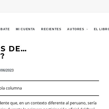
EBATE
MI CUENTA
RECIENTES
AUTORES
EL LIBR
S DE…
N?
/06/2023
sola columna
ente que, en un contexto diferente al peruano, sería