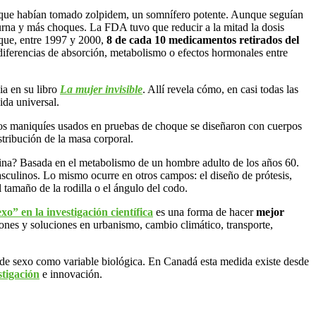
es que habían tomado zolpidem, un somnífero potente. Aunque seguían
urna y más choques. La FDA tuvo que reducir a la mitad la dosis
que, entre 1997 y 2000,
8 de cada 10 medicamentos retirados del
iferencias de absorción, metabolismo o efectos hormonales entre
ia en su libro
La mujer invisible
. Allí revela cómo, en casi todas las
a universal.
, los maniquíes usados en pruebas de choque se diseñaron con cuerpos
tribución de la masa corporal.
cina? Basada en el metabolismo de un hombre adulto de los años 60.
asculinos. Lo mismo ocurre en otros campos: el diseño de prótesis,
 tamaño de la rodilla o el ángulo del codo.
exo” en la investigación científica
es una forma de hacer
mejor
iones y soluciones en urbanismo, cambio climático, transporte,
 de sexo como variable biológica. En Canadá esta medida existe desde
stigación
e innovación.