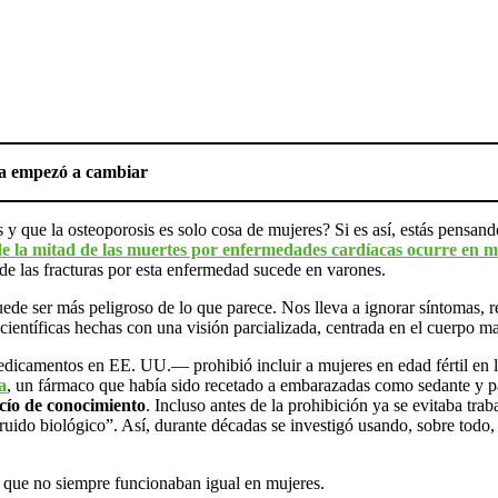
 ya empezó a cambiar
 y que la osteoporosis es solo cosa de mujeres? Si es así, estás pensan
e la mitad de las muertes por enfermedades cardíacas ocurre en m
 de las fracturas por esta enfermedad sucede en varones.
e ser más peligroso de lo que parece. Nos lleva a ignorar síntomas, ret
 científicas hechas con una visión parcializada, centrada en el cuerp
amentos en EE. UU.— prohibió incluir a mujeres en edad fértil en las 
a
, un fármaco que había sido recetado a embarazadas como sedante y pa
cío de conocimiento
. Incluso antes de la prohibición ya se evitaba t
ruido biológico”. Así, durante décadas se investigó usando, sobre todo,
, que no siempre funcionaban igual en mujeres.