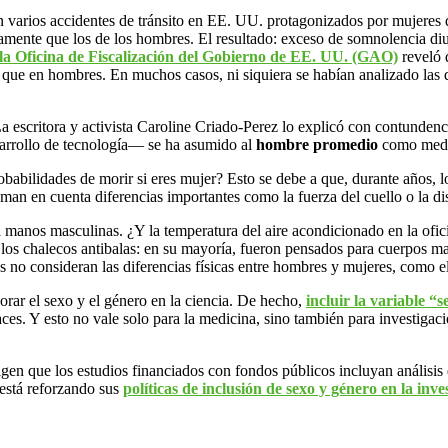
ron varios accidentes de tránsito en EE. UU. protagonizados por mujer
amente que los de los hombres. El resultado: exceso de somnolencia di
la Oficina de Fiscalización del Gobierno de EE. UU. (GAO)
reveló 
que en hombres. En muchos casos, ni siquiera se habían analizado las d
 La escritora y activista Caroline Criado-Perez lo explicó con contundenc
esarrollo de tecnología— se ha asumido al
hombre promedio
como medid
robabilidades de morir si eres mujer? Esto se debe a que, durante años
 en cuenta diferencias importantes como la fuerza del cuello o la dis
 manos masculinas. ¿Y la temperatura del aire acondicionado en la ofi
 o los chalecos antibalas: en su mayoría, fueron pensados para cuerpos m
es no consideran las diferencias físicas entre hombres y mujeres, como el
orar el sexo y el género en la ciencia. De hecho,
incluir la variable “s
ces. Y esto no vale solo para la medicina, sino también para investigac
en que los estudios financiados con fondos públicos incluyan análisis
está reforzando sus
políticas de inclusión de sexo y género en la inve