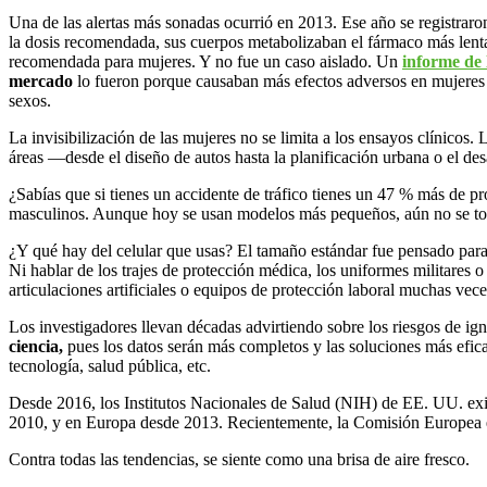
Una de las alertas más sonadas ocurrió en 2013. Ese año se registra
la dosis recomendada, sus cuerpos metabolizaban el fármaco más lent
recomendada para mujeres. Y no fue un caso aislado. Un
informe de 
mercado
lo fueron porque causaban más efectos adversos en mujeres 
sexos.
La invisibilización de las mujeres no se limita a los ensayos clínicos.
áreas —desde el diseño de autos hasta la planificación urbana o el d
¿Sabías que si tienes un accidente de tráfico tienes un 47 % más de p
masculinos. Aunque hoy se usan modelos más pequeños, aún no se toman
¿Y qué hay del celular que usas? El tamaño estándar fue pensado para
Ni hablar de los trajes de protección médica, los uniformes militares
articulaciones artificiales o equipos de protección laboral muchas vec
Los investigadores llevan décadas advirtiendo sobre los riesgos de ign
ciencia
,
pues los datos serán más completos y las soluciones más efica
tecnología, salud pública, etc.
Desde 2016, los Institutos Nacionales de Salud (NIH) de EE. UU. exig
2010, y en Europa desde 2013. Recientemente, la Comisión Europea 
Contra todas las tendencias, se siente como una brisa de aire fresco.