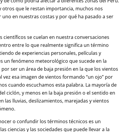
y de cómo podría afectar a diferentes zonas del Perú.
y otros que le restan importancia, muchos nos
 uno en nuestras costas y por qué ha pasado a ser
s científicos se cuelan en nuestra conversaciones
entro entre lo que realmente significa un término
rtiendo de experiencias personales, películas y
 es un fenómeno meteorológico que sucede en la
 por ser un área de baja presión en la que los vientos
Tal vez esa imagen de vientos formando “un ojo” por
amos cuando escuchamos esta palabra. La mayoría de
el ciclón, y menos en la baja presión o el sentido en
n las lluvias, deslizamientos, marejadas y vientos
nómeno.
ocer o confundir los términos técnicos es un
las ciencias y las sociedades que puede llevar a la