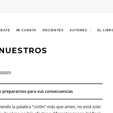
EBATE
MI CUENTA
RECIENTES
AUTORES
EL LIBR
NUESTROS
03/2023
y prepararnos para sus consecuencias
ciendo la palabra “ciclón” más que antes, no está solo: