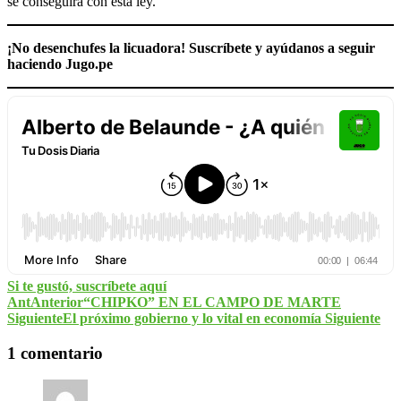
se conseguirá con esta ley.
¡No desenchufes la licuadora! Suscríbete y ayúdanos a seguir
haciendo Jugo.pe
Si te gustó, suscríbete aquí
Ant
Anterior
“CHIPKO” EN EL CAMPO DE MARTE
Siguiente
El próximo gobierno y lo vital en economía
Siguiente
1 comentario