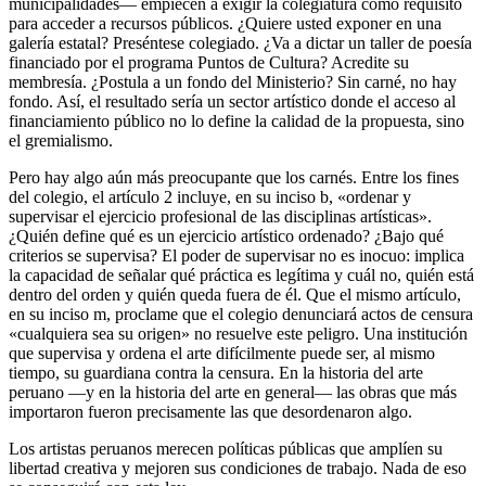
municipalidades— empiecen a exigir la colegiatura como requisito
para acceder a recursos públicos. ¿Quiere usted exponer en una
galería estatal? Preséntese colegiado. ¿Va a dictar un taller de poesía
financiado por el programa Puntos de Cultura? Acredite su
membresía. ¿Postula a un fondo del Ministerio? Sin carné, no hay
fondo. Así, el resultado sería un sector artístico donde el acceso al
financiamiento público no lo define la calidad de la propuesta, sino
el gremialismo.
Pero hay algo aún más preocupante que los carnés. Entre los fines
del colegio, el artículo 2 incluye, en su inciso b, «ordenar y
supervisar el ejercicio profesional de las disciplinas artísticas».
¿Quién define qué es un ejercicio artístico ordenado? ¿Bajo qué
criterios se supervisa? El poder de supervisar no es inocuo: implica
la capacidad de señalar qué práctica es legítima y cuál no, quién está
dentro del orden y quién queda fuera de él. Que el mismo artículo,
en su inciso m, proclame que el colegio denunciará actos de censura
«cualquiera sea su origen» no resuelve este peligro. Una institución
que supervisa y ordena el arte difícilmente puede ser, al mismo
tiempo, su guardiana contra la censura. En la historia del arte
peruano —y en la historia del arte en general— las obras que más
importaron fueron precisamente las que desordenaron algo.
Los artistas peruanos merecen políticas públicas que amplíen su
libertad creativa y mejoren sus condiciones de trabajo. Nada de eso