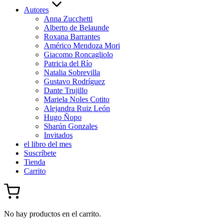
Autores
Anna Zucchetti
Alberto de Belaunde
Roxana Barrantes
Américo Mendoza Mori
Giacomo Roncagliolo
Patricia del Río
Natalia Sobrevilla
Gustavo Rodríguez
Dante Trujillo
Mariela Noles Cotito
Alejandra Ruiz León
Hugo Ñopo
Sharún Gonzales
Invitados
el libro del mes
Suscríbete
Tienda
Carrito
No hay productos en el carrito.