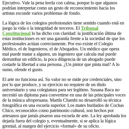
Ejecutivo. Vale la pena leerla con calma, porque lo que algunos
podrían interpretar como un gesto de reconocimiento hacia los
artistas esconde varios problemas de fondo.
La lógica de los colegios profesionales tiene sentido cuando está en
juego la vida o la integridad de terceros. El
Tribunal
Constitucional
lo ha dicho con claridad: la justificación última de
estas instituciones es ser una garantía frente a la sociedad de que los
profesionales actúan correctamente. Por eso existe el Colegio
Médico, el de Ingenieros, el de Abogados. Un médico que opera
mal puede matar a alguien, un ingeniero que calcula mal puede
derrumbar un edificio, la poca diligencia de un abogado puede
costarle la libertad a una persona. ¿Un pintor que pinta mal? A lo
sumo, ofende el gusto.
El arte no funciona así. Su valor no se mide por credenciales, sino
por lo que produce, y su ejercicio no requiere de un título
universitario y una colegiatura para ser legítimo. Susana Baca no
necesitó un diploma para convertirse en una de las principales voces
de la música afroperuana. Martín Chambi no desarrolló su técnica
fotográfica en una escuela superior. Los mates burilados de Cochas
Chico, reconocidos como patrimonio cultural, son hechos por
artesanos que jamás pisaron una escuela de arte. La ley aprobada los
dejaría fuera del colegio y, eventualmente, si se aplica la lógica
gremial, al margen del ejercicio «formal» de su oficio.