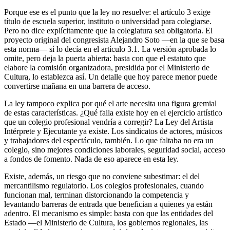
Porque ese es el punto que la ley no resuelve: el artículo 3 exige
título de escuela superior, instituto o universidad para colegiarse.
Pero no dice explícitamente que la colegiatura sea obligatoria. El
proyecto original del congresista Alejandro Soto —en la que se basa
esta norma— sí lo decía en el artículo 3.1. La versión aprobada lo
omite, pero deja la puerta abierta: basta con que el estatuto que
elabore la comisión organizadora, presidida por el Ministerio de
Cultura, lo establezca así. Un detalle que hoy parece menor puede
convertirse mañana en una barrera de acceso.
La ley tampoco explica por qué el arte necesita una figura gremial
de estas características. ¿Qué falla existe hoy en el ejercicio artístico
que un colegio profesional vendría a corregir? La Ley del Artista
Intérprete y Ejecutante ya existe. Los sindicatos de actores, músicos
y trabajadores del espectáculo, también. Lo que faltaba no era un
colegio, sino mejores condiciones laborales, seguridad social, acceso
a fondos de fomento. Nada de eso aparece en esta ley.
Existe, además, un riesgo que no conviene subestimar: el del
mercantilismo regulatorio. Los colegios profesionales, cuando
funcionan mal, terminan distorcionando la competencia y
levantando barreras de entrada que benefician a quienes ya están
adentro. El mecanismo es simple: basta con que las entidades del
Estado —el Ministerio de Cultura, los gobiernos regionales, las