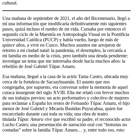
cultural.
Una mañana de septiembre de 2021, el año del Bicentenario, llegó a
mí una información que modificaría definitivamente mis siguientes
pasos, quizá incluso el rumbo de mi vida. Cursaba por entonces el
segundo ciclo de la Maestría en Antropología Visual en la Pontificia
Universidad Católica (PUCP) y había vuelto, luego de más de
quince años, a vivir en Cusco. Muchos asuntos me arrojaron de
retorno a mi ciudad natal: la pandemia, el desempleo, la cercanía a
mi familia en medio de la crisis, pero también una deuda pendiente:
investigar un tema que me interesaba desde hacía muchos años: la
rebelión de José Gabriel Túpac Amaru.
Esa mañana, llegué a la casa de la actriz Tania Castro, ubicada muy
cerca de la fortaleza de Sacsayhuamán. El asunto que nos
congregaba, por supuesto, era conversar sobre la memoria de aquel
curaca insurgente del siglo XVIII. Ella me relató con fervor muchos
de sus trabajos previos: un acto performativo y colectivo de mujeres
para reclamar a España los restos de Fernando Túpac Amaru, el hijo
menor de José Gabriel y Micaela Bastidas Puyucahua, quien fue
encarcelado durante casi toda su vida; una obra de teatro
titulada
Túpac Amaru vive
que escribió su padre, el reconocido actor
Lucho Castro; una presentación de narración oral con “historias no
contadas” sobre la familia Túpac Amaru… y, entre todo eso, esto: