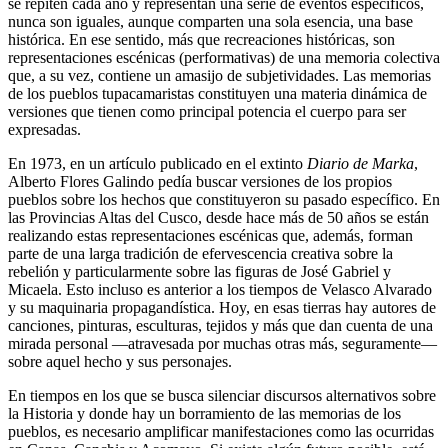
se repiten cada año y representan una serie de eventos específicos,
nunca son iguales, aunque comparten una sola esencia, una base
histórica. En ese sentido, más que recreaciones históricas, son
representaciones escénicas (performativas) de una memoria colectiva
que, a su vez, contiene un amasijo de subjetividades. Las memorias
de los pueblos tupacamaristas constituyen una materia dinámica de
versiones que tienen como principal potencia el cuerpo para ser
expresadas.
En 1973, en un artículo publicado en el extinto
Diario de Marka
,
Alberto Flores Galindo pedía buscar versiones de los propios
pueblos sobre los hechos que constituyeron su pasado específico. En
las Provincias Altas del Cusco, desde hace más de 50 años se están
realizando estas representaciones escénicas que, además, forman
parte de una larga tradición de efervescencia creativa sobre la
rebelión y particularmente sobre las figuras de José Gabriel y
Micaela. Esto incluso es anterior a los tiempos de Velasco Alvarado
y su maquinaria propagandística. Hoy, en esas tierras hay autores de
canciones, pinturas, esculturas, tejidos y más que dan cuenta de una
mirada personal —atravesada por muchas otras más, seguramente—
sobre aquel hecho y sus personajes.
En tiempos en los que se busca silenciar discursos alternativos sobre
la Historia y donde hay un borramiento de las memorias de los
pueblos, es necesario amplificar manifestaciones como las ocurridas