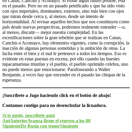
en Canas, Canchis y Acomayo. Si existe algún futuro posible, está
en el pasado. Pero no en un pasado petrificado y que ha sido visto
con ojos imperiales, dominantes, externos, sino más bien con ojos
que miran desde cerca y, al menos, desde un intento de
horizontalidad. Al revisar aquellos hechos que nos constituyen como
país desde nuevas perspectivas, podremos realmente entender —o,
al menos, discutir— mejor nuestra complejidad. En las
escenificaciones sobre la gran rebelión que se realizan en Canas,
Canchis o Acomayo, hay elementos vigentes, como la corrupción, la
inacción de algunas personas sometidas y la ambición de otras. La
lucha entre el bien y el mal le pertenece a todos los tiempos. Eso es
evidente en estas puestas en escena, por ello cuando las huestes
tupacamaristas triunfan y el pueblo, el pueblo oprimido celebra, uno
no puede menos que emocionarse. Parafraseando a Walter
Benjamin, a veces hay que encender en el pasado las chispas de la
esperanza.
¡Suscríbete a Jugo haciendo click en el botón de abajo!
Contamos contigo para no desenchufar la licuadora.
Si te gustó, suscríbete aquí
Ant
Anterior
Avanza firme el regreso a los 80
Siguiente
De Rusia con temor
Siguiente