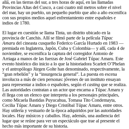
allá, en las tierras del sur, a tres horas de aquí, en las llamadas
Provincias Altas del Cusco, a casi cuatro mil metros sobre el nivel
del mar, hay un pueblo, un pequeño pueblo que año a año escenifica
con sus propios medios aquel enfrentamiento entre españoles e
indios de 1780.
El lugar en cuestión se llama Tinta, un distrito ubicado en la
provincia de Canchis. Allí se filmó parte de la película
Túpac
Amaru
del cineasta cusqueño Federico García Hurtado en 1983 —
premiada en Inglaterra, Japón, Cuba y Colombia— y allí, cada 4 de
noviembre, se escenifica la captura del corregidor Antonio de
Arriaga a manos de las fuerzas de José Gabriel Túpac Amaru. Este
evento histórico dio inicio a lo que la historiadora Scarlett O’Phelan
y el antropólogo Jürgen Golte han denominado, respectivamente, la
“gran rebelión” y la “insurgencia general”. La puesta en escena
involucra a más de cien personas: jóvenes de un instituto ensayan
para representar a indios o españoles, según el
casting
que se realiza.
Las autoridades contratan a un actor que encarna a Túpac Amaru y
él llega con un elenco que interpreta a los personajes principales,
como Micaela Bastidas Puyucahua, Tomasa Tito Condemayta,
Cecilia Túpac Amaru y Diego Cristóbal Túpac Amaru, entre otros.
Hay utilería y vestuario de la época adquiridos por las autoridades
locales. Hay músicos y caballos. Hay, además, una audiencia del
lugar que se reúne para ver un espectáculo que trae al presente el
hecho más importante de su historia.