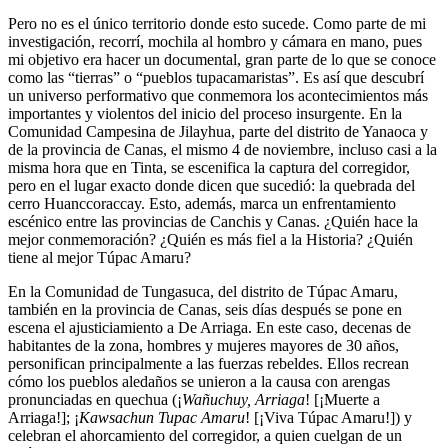
Pero no es el único territorio donde esto sucede. Como parte de mi
investigación, recorrí, mochila al hombro y cámara en mano, pues
mi objetivo era hacer un documental, gran parte de lo que se conoce
como las “tierras” o “pueblos tupacamaristas”. Es así que descubrí
un universo performativo que conmemora los acontecimientos más
importantes y violentos del inicio del proceso insurgente. En la
Comunidad Campesina de Jilayhua, parte del distrito de Yanaoca y
de la provincia de Canas, el mismo 4 de noviembre, incluso casi a la
misma hora que en Tinta, se escenifica la captura del corregidor,
pero en el lugar exacto donde dicen que sucedió: la quebrada del
cerro Huanccoraccay. Esto, además, marca un enfrentamiento
escénico entre las provincias de Canchis y Canas. ¿Quién hace la
mejor conmemoración? ¿Quién es más fiel a la Historia? ¿Quién
tiene al mejor Túpac Amaru?
En la Comunidad de Tungasuca, del distrito de Túpac Amaru,
también en la provincia de Canas, seis días después se pone en
escena el ajusticiamiento a De Arriaga. En este caso, decenas de
habitantes de la zona, hombres y mujeres mayores de 30 años,
personifican principalmente a las fuerzas rebeldes. Ellos recrean
cómo los pueblos aledaños se unieron a la causa con arengas
pronunciadas en quechua (¡
Wañuchuy, Arriaga
! [¡Muerte a
Arriaga!]; ¡
Kawsachun Tupac Amaru
! [¡Viva Túpac Amaru!]) y
celebran el ahorcamiento del corregidor, a quien cuelgan de un