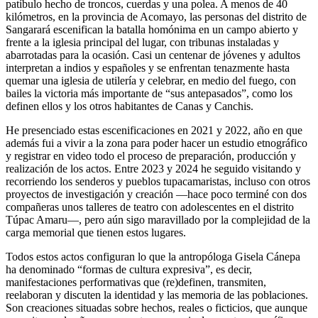
patíbulo hecho de troncos, cuerdas y una polea. A menos de 40
kilómetros, en la provincia de Acomayo, las personas del distrito de
Sangarará escenifican la batalla homónima en un campo abierto y
frente a la iglesia principal del lugar, con tribunas instaladas y
abarrotadas para la ocasión. Casi un centenar de jóvenes y adultos
interpretan a indios y españoles y se enfrentan tenazmente hasta
quemar una iglesia de utilería y celebrar, en medio del fuego, con
bailes la victoria más importante de “sus antepasados”, como los
definen ellos y los otros habitantes de Canas y Canchis.
He presenciado estas escenificaciones en 2021 y 2022, año en que
además fui a vivir a la zona para poder hacer un estudio etnográfico
y registrar en video todo el proceso de preparación, producción y
realización de los actos. Entre 2023 y 2024 he seguido visitando y
recorriendo los senderos y pueblos tupacamaristas, incluso con otros
proyectos de investigación y creación —hace poco terminé con dos
compañeras unos talleres de teatro con adolescentes en el distrito
Túpac Amaru—, pero aún sigo maravillado por la complejidad de la
carga memorial que tienen estos lugares.
Todos estos actos configuran lo que la antropóloga Gisela Cánepa
ha denominado “formas de cultura expresiva”, es decir,
manifestaciones performativas que (re)definen, transmiten,
reelaboran y discuten la identidad y las memoria de las poblaciones.
Son creaciones situadas sobre hechos, reales o ficticios, que aunque