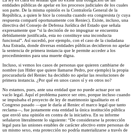
entidades públicas de apelar en los procesos judiciales de los cuales
son parte. De la misma opinión es la Contraloría General de la
República, a quien le hice la consulta cuando era congresista (y cuya
respuesta compartí oportunamente con Reniec). Existe, incluso, una
directiva del Consejo de Defensa Jurídica del Estado que señala
expresamente que “​​si la decisión de no impugnar se encuentra
debidamente justificada, esta no constituye una inconducta
funcional”. Así sucedió, por ejemplo, con el caso de la ciudadana
Ana Estrada, donde diversas entidades públicas decidieron no apelar
la sentencia de primera instancia que le permite acceder a los
procedimientos para una muerte digna.
Incluso, si vemos los casos de personas que quieren cambiarse de
nombre (un Hitler que quiere llamarse Pedro, por ejemplo) la propia
procuraduría del Reniec ha decidido no apelar las resoluciones de
primera instancia. ¿Por qué en unos casos sí y en otros no?
No estamos, pues, ante una entidad que no puede actuar por un
vacío legal. Aquí el problema parece ser otro, porque incluso cuando
se impulsaba el proyecto de ley de matrimonio igualitario en el
Congreso pasado —que le daría al Reniec el marco legal que tanto
reclama—, fue justamente esta entidad la única institución pública
que envió una opinión en contra de la iniciativa. En su informe
señalaron literalmente lo siguiente: “De considerarse la protección
legal para las uniones estables de carácter afectivo entre personas de
un mismo sexo, esta protección no podría materializarse a través de