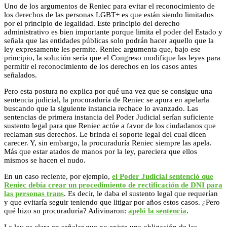
Uno de los argumentos de Reniec para evitar el reconocimiento de
los derechos de las personas LGBT+ es que están siendo limitados
por el principio de legalidad. Este principio del derecho
administrativo es bien importante porque limita el poder del Estado y
señala que las entidades públicas solo podrán hacer aquello que la
ley expresamente les permite. Reniec argumenta que, bajo ese
principio, la solución sería que el Congreso modifique las leyes para
permitir el reconocimiento de los derechos en los casos antes
señalados.
Pero esta postura no explica por qué una vez que se consigue una
sentencia judicial, la procuraduría de Reniec se apura en apelarla
buscando que la siguiente instancia rechace lo avanzado. Las
sentencias de primera instancia del Poder Judicial serían suficiente
sustento legal para que Reniec actúe a favor de los ciudadanos que
reclaman sus derechos. Le brinda el soporte legal del cual dicen
carecer. Y, sin embargo, la procuraduría Reniec siempre las apela.
Más que estar atados de manos por la ley, pareciera que ellos
mismos se hacen el nudo.
En un caso reciente, por ejemplo,
el Poder Judicial sentenció que
Reniec debía crear un procedimiento de rectificación de DNI para
las personas trans
. Es decir, le daba el sustento legal que requerían
y que evitaría seguir teniendo que litigar por años estos casos. ¿Pero
qué hizo su procuraduría? Adivinaron:
apeló la sentencia
.
La ley es clara en señalar que no existe una obligación de las