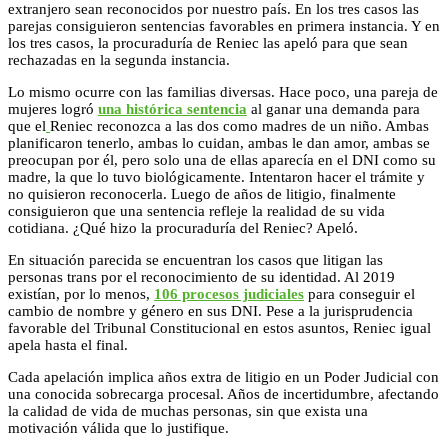
extranjero sean reconocidos por nuestro país. En los tres casos las
parejas consiguieron sentencias favorables en primera instancia. Y en
los tres casos, la procuraduría de Reniec las apeló para que sean
rechazadas en la segunda instancia.
Lo mismo ocurre con las familias diversas. Hace poco, una pareja de
mujeres logró
una histórica sentencia
al ganar una demanda para
que el
Reniec reconozca a las dos como madres de un niño. Ambas
planificaron tenerlo, ambas lo cuidan, ambas le dan amor, ambas se
preocupan por él, pero solo una de ellas aparecía en el DNI como su
madre, la que lo tuvo biológicamente. Intentaron hacer el trámite y
no quisieron reconocerla. Luego de años de litigio, finalmente
consiguieron que una sentencia refleje la realidad de su vida
cotidiana. ¿Qué hizo la procuraduría del Reniec? Apeló.
En situación parecida se encuentran los casos que litigan las
personas trans por el reconocimiento de su identidad. Al 2019
existían, por lo menos,
106 procesos judiciales
para conseguir el
cambio de nombre y género en sus DNI. Pese a la jurisprudencia
favorable del Tribunal Constitucional en estos asuntos, Reniec igual
apela hasta el final.
Cada apelación implica años extra de litigio en un Poder Judicial con
una conocida sobrecarga procesal. Años de incertidumbre, afectando
la calidad de vida de muchas personas, sin que exista una
motivación válida que lo justifique.