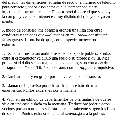
del precio, las dimensiones, el lugar de recojo, el número de teléfono
para contacto y todos esos datos que, al parecer con cierta
ingenuidad, intenté adelantar. El pacto social sobre el que se apoya
la compra y venta en internet es muy distinto del que yo tengo en
mente.
A modo de consuelo, me pongo a escribir una lista con otras
conductas y acciones que —al menos en mi libro— constituyen
faltas graves: la prueba de que, como especie, merecemos la
extinción:
1. Escuchar música sin audífonos en el transporte público. Puntos
extra si el conductor ya eligió una radio o su propio
playlist.
Más
puntos si el daño se ejecuta, no con canciones, sino con
reels
de
Instagram o
clips
de TikTok; peor aun: con un
zapping
compulsivo.
2. Caminar lento y en grupo por una vereda de alto tránsito.
3. Llamar de improviso por celular sin que se trate de una
emergencia. Puntos extra si es por la mañana.
4. Vivir en un edificio de departamentos bajo la fantasía de que se
vive en una casa aislada en la montaña. Traducción: joder a otros
vecinos por las reuniones y fiestas que naturalmente surgen los fines
de semana. Puntos extra si se llama al serenazgo o a la policía.