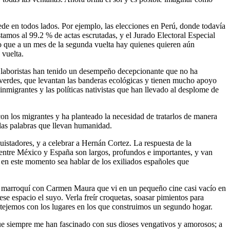
de en todos lados. Por ejemplo, las elecciones en Perú, donde todavía
tamos al 99.2 % de actas escrutadas, y el Jurado Electoral Especial
o que a un mes de la segunda vuelta hay quienes quieren aún
 vuelta.
Los laboristas han tenido un desempeño decepcionante que no ha
s verdes, que levantan las banderas ecológicas y tienen mucho apoyo
inmigrantes y las políticas nativistas que han llevado al desplome de
n los migrantes y ha planteado la necesidad de tratarlos de manera
las palabras que llevan humanidad.
istadores, y a celebrar a Hernán Cortez. La respuesta de la
s entre México y España son largos, profundos e importantes, y van
en este momento sea hablar de los exiliados españoles que
ula marroquí con Carmen Maura que vi en un pequeño cine casi vacío en
e espacio el suyo. Verla freír croquetas, soasar pimientos para
ue tejemos con los lugares en los que construimos un segundo hogar.
que siempre me han fascinado con sus dioses vengativos y amorosos; a