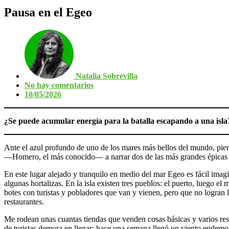
Pausa en el Egeo
Natalia Sobrevilla
No hay comentarios
10/05/2026
¿Se puede acumular energía para la batalla escapando a una isla
Ante el azul profundo de uno de los mares más bellos del mundo, pien
—Homero, el más conocido— a narrar dos de las más grandes épicas del 
En este lugar alejado y tranquilo en medio del mar Egeo es fácil imagi
algunas hortalizas. En la isla existen tres pueblos: el puerto, luego e
botes con turistas y pobladores que van y vienen, pero que no logran 
restaurantes.
Me rodean unas cuantas tiendas que venden cosas básicas y varios rest
de turistas demora en llegar: hace una semana llegó un viento endemon