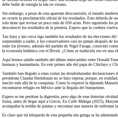
debe bullir de energía la isla en verano.
Sin embargo, a pesar de esta aparente desconexión, el mundo moderno 
no ocurre la proclamación oficial de los resultados. Esto debería de 
solo tiene que revisar un poco más de 650 actas. Pero siguiendo los 
desconocer los resultados de la primera. Espero que la cordura vuelv
Tan lejos y tan cerca sigo también los resultados de las elecciones de
sorprendido a nadie, y los conservadores casi no pintan después de lo
entre los jóvenes, además del partido de Nigel Farage, conocido como R
la economía británica con el Brexit. ¿Cómo se traduciría eso en una el
Aquí hemos sabido también del último intercambio entre Donald Trump 
humana y humanitaria. En este primer año del papa de Chiclayo y Chi
También han llegado a estas costas las desafortunadas declaraciones d
presidenta Claudia Sheinbaum no se hizo esperar, porque, en realidad,
mucho más allá de la conquista. Como lo expresó la diputada Manuela
encontraron refugio en México ante la llegada del franquismo.
Espero se me perdone la digresión, pero algo de esas historias olvid
Suiza, antes de llegar aquí a Grecia. En
Calle Málaga
(2025), Maryam 
acompañar la tortilla de patatas y encontrar una manera de enfrentar l
Es claro que mi búsqueda de esta pequeña isla griega se ha alimentad