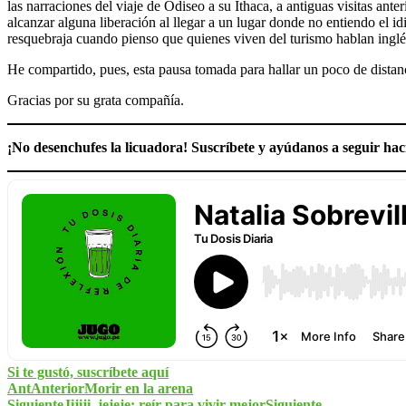
las narraciones del viaje de Odiseo a su Ithaca, a antiguas visitas ante
alcanzar alguna liberación al llegar a un lugar donde no entiendo el i
resquebraja cuando pienso que quienes viven del turismo hablan inglés
He compartido, pues, esta pausa tomada para hallar un poco de distan
Gracias por su grata compañía.
¡No desenchufes la licuadora! Suscríbete y ayúdanos a seguir ha
Si te gustó, suscríbete aquí
Ant
Anterior
Morir en la arena
Siguiente
Jijiji, jejeje: reír para vivir mejor
Siguiente