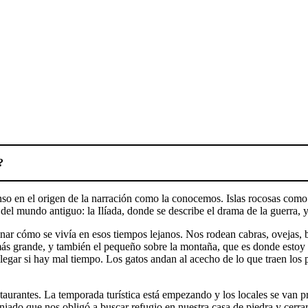
?
so en el origen de la narración como la conocemos. Islas rocosas como
mundo antiguo: la Ilíada, donde se describe el drama de la guerra, y la
nar cómo se vivía en esos tiempos lejanos. Nos rodean cabras, ovejas, b
l más grande, y también el pequeño sobre la montaña, que es donde estoy 
llegar si hay mal tiempo. Los gatos andan al acecho de lo que traen los 
aurantes. La temporada turística está empezando y los locales se van p
iado que nos obligó a buscar refugio en nuestra casa de piedra y cerrar 