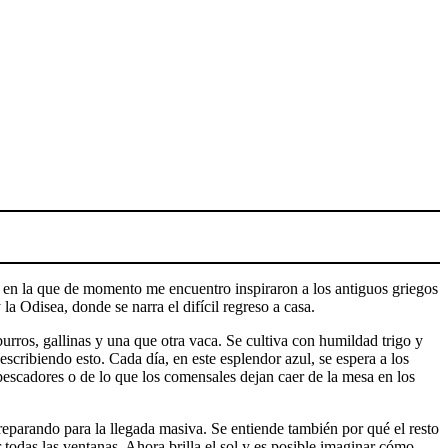
 en la que de momento me encuentro inspiraron a los antiguos griegos
 Odisea, donde se narra el difícil regreso a casa.
urros, gallinas y una que otra vaca. Se cultiva con humildad trigo y
escribiendo esto. Cada día, en este esplendor azul, se espera a los
pescadores o de lo que los comensales dejan caer de la mesa en los
reparando para la llegada masiva. Se entiende también por qué el resto
todas las ventanas. Ahora brilla el sol y es posible imaginar cómo