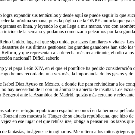
logra expandir sus tentáculos y desde aquí se puede seguir lo que suce
suceder la próxima semana, pues la página de la ONPE anuncia que ya es
programas en línea, y leyendo lo que llega a mis manos, veo con asombr
a a inicios de la semana y podamos comenzar a pelearnos por la segunda
l Reino Unido, lugar al que sigo unida por lazos familiares y vitales. 
s desastres de sus últimas gestiones: los grandes ganadores han sido lo
eform, y que representan a la derecha más recalcitrante, el odio a los 
ección nacional? Difícil saberlo.
y el papa León XIV, en el que el pontífice ha pedido consideración co
cago hemos recordado, una vez más, la importancia de los gestos y de 
e Isabel Díaz Ayuso en México, a donde fue para reivindicar a los conqu
 no hay necesidad de ir con un ánimo tan abierto de insultar. Los lazo
 Bergerot ante la Asamblea de Madrid, quizás más cercano y relevante 
adas sobre el refugio republicano español reconocí en la hermosa pelíc
Touzani nos muestra la Tánger de su abuela republicana, que hizo de es
a vejez en ese lugar del que rehúsa irse, obliga a pensar en los lazos q
o de fantasías, imágenes e imaginarios. Me refiero a los mitos griegos 