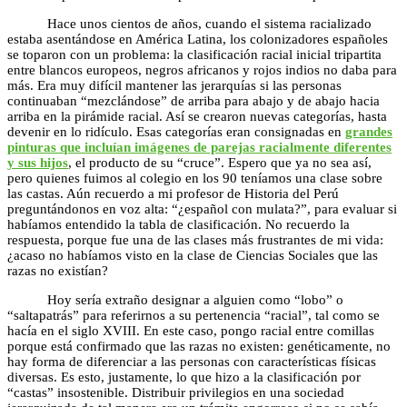
Hace unos cientos de años, cuando el sistema racializado
estaba asentándose en América Latina, los colonizadores españoles
se toparon con un problema: la clasificación racial inicial tripartita
entre blancos europeos, negros africanos y rojos indios no daba para
más. Era muy difícil mantener las jerarquías si las personas
continuaban “mezclándose” de arriba para abajo y de abajo hacia
arriba en la pirámide racial. Así se crearon nuevas categorías, hasta
devenir en lo ridículo. Esas categorías eran consignadas en
grandes
pinturas que incluían imágenes de parejas racialmente diferentes
y sus hijos
, el producto de su “cruce”. Espero que ya no sea así,
pero quienes fuimos al colegio en los 90 teníamos una clase sobre
las castas. Aún recuerdo a mi profesor de Historia del Perú
preguntándonos en voz alta: “¿español con mulata?”, para evaluar si
habíamos entendido la tabla de clasificación. No recuerdo la
respuesta, porque fue una de las clases más frustrantes de mi vida:
¿acaso no habíamos visto en la clase de Ciencias Sociales que las
razas no existían?
Hoy sería extraño designar a alguien como “lobo” o
“saltapatrás” para referirnos a su pertenencia “racial”, tal como se
hacía en el siglo XVIII. En este caso, pongo racial entre comillas
porque está confirmado que las razas no existen: genéticamente, no
hay forma de diferenciar a las personas con características físicas
diversas. Es esto, justamente, lo que hizo a la clasificación por
“castas” insostenible. Distribuir privilegios en una sociedad