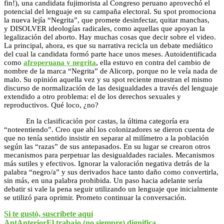
fin!), una candidata fujimorista al Congreso peruano aprovechó el
potencial del lenguaje en su campaña electoral. Su spot promociona
la nueva lejía “Negrita”, que promete desinfectar, quitar manchas,
y DISOLVER
ideologías radicales, como aquellas que apoyan la
legalización del aborto. Hay muchas cosas que decir sobre el video.
La principal, ahora, es que su narrativa recicla un debate mediático
del cual la candidata formó parte hace unos meses. Autoidentificada
como
afroperuana y negrita
, ella estuvo en contra del cambio de
nombre de la marca “Negrita” de Alicorp, porque no le veía nada de
malo. Su opinión aquella vez y su spot reciente muestran el mismo
discurso de normalización de las desigualdades a través del lenguaje
extendido a otro problema: el de los derechos sexuales y
reproductivos. Qué loco, ¿no?
En la clasificación por castas, la última categoría era
“noteentiendo”. Creo que ahí los colonizadores se dieron cuenta de
que no tenía sentido insistir en separar al milímetro a la población
según las “razas” de sus antepasados. En su lugar se crearon otros
mecanismos para perpetuar las desigualdades raciales. Mecanismos
más sutiles y efectivos. Ignorar la valoración negativa detrás de la
palabra “negro/a” y sus derivados hace tanto daño como convertirla,
sin más, en una palabra prohibida. Un paso hacia adelante sería
debatir si vale la pena seguir utilizando un lenguaje que inicialmente
se utilizó para oprimir. Prometo continuar la conversación.
Si te gustó, suscríbete aquí
Ant
Anterior
El trabajo (no siempre) dignifica