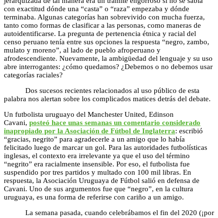
jerarquizada de tal manera era un trámite engorroso si no se sabía
con exactitud dónde una “casta” o “raza” empezaba y dónde
terminaba. Algunas categorías han sobrevivido con mucha fuerza,
tanto como formas de clasificar a las personas, como maneras de
autoidentificarse. La pregunta de pertenencia étnica y racial del
censo peruano tenía entre sus opciones la respuesta “negro, zambo,
mulato y moreno”, al lado de pueblo afroperuano y
afrodescendiente. Nuevamente, la ambigüedad del lenguaje y su uso
abre interrogantes: ¿cómo quedamos? ¿Debemos o no debemos usar
categorías raciales?
Dos sucesos recientes relacionados al uso público de esta
palabra nos alertan sobre los complicados matices detrás del debate.
Un futbolista uruguayo del Manchester United, Edinson
Cavani,
posteó hace unas semanas un comentario considerado
inapropiado por la Asociación de Fútbol de Inglaterra
: escribió
“gracias, negrito” para agradecerle a un amigo que lo había
felicitado luego de marcar un gol. Para las autoridades futbolísticas
inglesas, el contexto era irrelevante ya que el uso del término
“negrito” era racialmente insensible. Por eso, el futbolista fue
suspendido por tres partidos y multado con 100 mil libras. En
respuesta, la Asociación Uruguaya de Fútbol salió en defensa de
Cavani. Uno de sus argumentos fue que “negro”, en la cultura
uruguaya, es una forma de referirse con cariño a un amigo.
La semana pasada, cuando celebrábamos el fin del 2020 (¡por