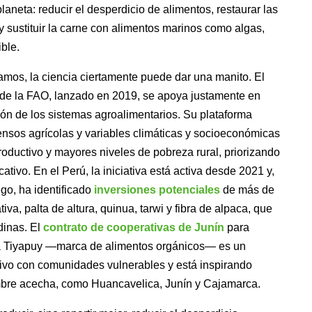
laneta: reducir el desperdicio de alimentos, restaurar las
y sustituir la carne con alimentos marinos como algas,
ible.
amos, la ciencia ciertamente puede dar una manito. El
de la FAO, lanzado en 2019, se apoya justamente en
ción de los sistemas agroalimentarios. Su plataforma
ensos agrícolas y variables climáticas y socioeconómicas
l productivo y mayores niveles de pobreza rural, priorizando
ativo. En el Perú, la iniciativa está activa desde 2021 y,
ego, ha identificado
inversiones potenciales
de más de
, palta de altura, quinua, tarwi y fibra de alpaca, que
dinas. El
contrato de cooperativas de Junín
para
 a Tiyapuy —marca de alimentos orgánicos— es un
ivo con comunidades vulnerables y está inspirando
mbre acecha, como Huancavelica, Junín y Cajamarca.