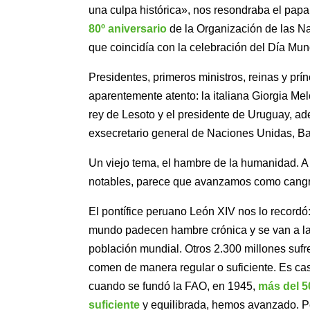
una culpa histórica», nos resondraba el pa
80º aniversario
de la Organización de las Na
que coincidía con la celebración del Día Mun
Presidentes, primeros ministros, reinas y pr
aparentemente atento: la italiana Giorgia Melo
rey de Lesoto y el presidente de Uruguay, ad
exsecretario general de Naciones Unidas, B
Un viejo tema, el hambre de la humanidad. A
notables, parece que avanzamos como cangrej
El pontífice peruano León XIV nos lo recordó
mundo padecen hambre crónica y se van a la 
población mundial. Otros 2.300 millones sufr
comen de manera regular o suficiente. Es ca
cuando se fundó la FAO, en 1945,
más del 5
suficiente
y equilibrada, hemos avanzado. P