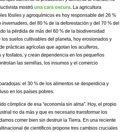
uctivista mostró
una cara oscura
. La agricultura
les fósiles y agroquímicos es hoy responsable del 26 %
 invernadero, del 80 % de la deforestación y del 70 % del
o la pérdida de más del 60 % de la biodiversidad
e los suelos cultivables del planeta, hoy erosionados y
 de prácticas agrícolas que agotan los acuíferos,
s y fosfatos, y crean dependencia en los pequeños
ntrolan las semillas, los insumos y el comercio
radojas: el 30 % de los alimentos se desperdicia y
cluso en los países pobres.
 sido cómplice de esa “economía sin alma”. Hoy, el propio
ustrial no da más y que es necesario transformar los
amos comer bien sin destruir la Tierra. En una reciente
ltinacional de científicos propone tres cambios cruciales