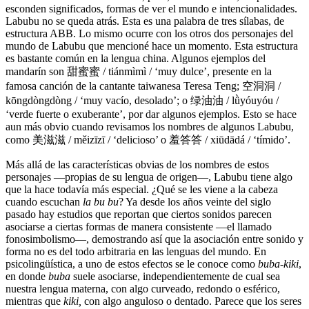
esconden significados, formas de ver el mundo e intencionalidades.
Labubu no se queda atrás. Esta es una palabra de tres sílabas, de
estructura ABB. Lo mismo ocurre con los otros dos personajes del
mundo de Labubu que mencioné hace un momento. Esta estructura
es bastante común en la lengua china. Algunos ejemplos del
mandarín son 甜蜜蜜 / tiánmìmì / ‘muy dulce’, presente en la
famosa canción de la cantante taiwanesa Teresa Teng; 空洞洞 /
kōngdòngdòng / ‘muy vacío, desolado’; o 绿油油 / lǜyóuyóu /
‘verde fuerte o exuberante’, por dar algunos ejemplos. Esto se hace
aun más obvio cuando revisamos los nombres de algunos Labubu,
como 美滋滋 / měizīzī / ‘delicioso’ o 羞答答 / xiūdādá / ‘tímido’.
Más allá de las características obvias de los nombres de estos
personajes —propias de su lengua de origen—, Labubu tiene algo
que la hace todavía más especial. ¿Qué se les viene a la cabeza
cuando escuchan
la bu bu
? Ya desde los años veinte del siglo
pasado hay estudios que reportan que ciertos sonidos parecen
asociarse a ciertas formas de manera consistente —el llamado
fonosimbolismo—, demostrando así que la asociación entre sonido y
forma no es del todo arbitraria en las lenguas del mundo. En
psicolingüística, a uno de estos efectos se le conoce como
buba-kiki
,
en donde
buba
suele asociarse, independientemente de cual sea
nuestra lengua materna, con algo curveado, redondo o esférico,
mientras que
kiki,
con algo anguloso o dentado. Parece que los seres