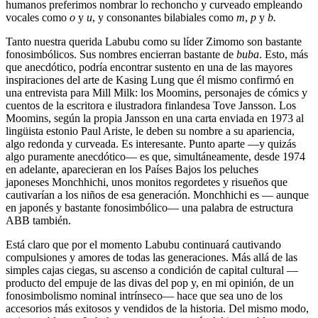
humanos preferimos nombrar lo rechoncho y curveado empleando
vocales como
o
y
u
, y consonantes bilabiales como
m
,
p
y
b.
Tanto nuestra querida Labubu como su líder Zimomo son bastante
fonosimbólicos. Sus nombres encierran bastante de
buba
. Esto, más
que anecdótico, podría encontrar sustento en una de las mayores
inspiraciones del arte de Kasing Lung que él mismo confirmó en
una entrevista para Mill Milk: los Moomins, personajes de cómics y
cuentos de la escritora e ilustradora finlandesa Tove Jansson. Los
Moomins, según la propia Jansson en una carta enviada en 1973 al
lingüista estonio Paul Ariste, le deben su nombre a su apariencia,
algo redonda y curveada. Es interesante. Punto aparte —y quizás
algo puramente anecdótico— es que, simultáneamente, desde 1974
en adelante, aparecieran en los Países Bajos los peluches
japoneses Monchhichi, unos monitos regordetes y risueños que
cautivarían a los niños de esa generación. Monchhichi es — aunque
en japonés y bastante fonosimbólico— una palabra de estructura
ABB también.
Está claro que por el momento Labubu continuará cautivando
compulsiones y amores de todas las generaciones. Más allá de las
simples cajas ciegas, su ascenso a condición de capital cultural —
producto del empuje de las divas del pop y, en mi opinión, de un
fonosimbolismo nominal intrínseco— hace que sea uno de los
accesorios más exitosos y vendidos de la historia. Del mismo modo,