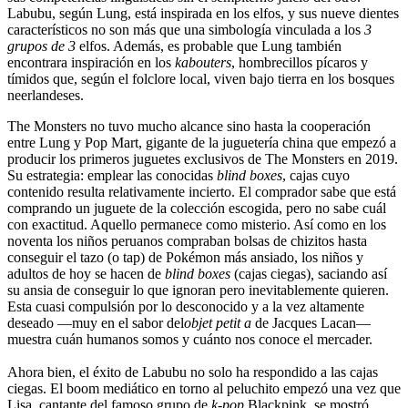
Labubu, según Lung, está inspirada en los elfos, y sus nueve dientes
característicos no son más que una simbología vinculada a los
3
grupos de 3
elfos. Además, es probable que Lung también
encontrara inspiración en los
kabouters
,
hombrecillos pícaros y
tímidos que, según el folclore local, viven bajo tierra en los bosques
neerlandeses.
The Monsters no tuvo mucho alcance sino hasta la cooperación
entre Lung y Pop Mart, gigante de la juguetería china que empezó a
producir los primeros juguetes exclusivos de The Monsters en 2019.
Su estrategia: emplear las conocidas
blind boxes
, cajas cuyo
contenido resulta relativamente incierto. El comprador sabe que está
comprando un juguete de la colección escogida, pero no sabe cuál
con exactitud. Aquello permanece como misterio. Así como en los
noventa los niños peruanos compraban bolsas de chizitos hasta
conseguir el tazo (o tap) de Pokémon más ansiado, los niños y
adultos de hoy se hacen de
blind boxes
(cajas ciegas)
,
saciando así
su ansia de conseguir lo que ignoran pero inevitablemente quieren.
Esta cuasi compulsión por lo desconocido y a la vez altamente
deseado —muy en el sabor del
objet petit a
de Jacques Lacan—
muestra cuán humanos somos y cuánto nos conoce el mercader.
Ahora bien, el éxito de Labubu no solo ha respondido a las cajas
ciegas. El boom mediático en torno al peluchito empezó una vez que
Lisa, cantante del famoso grupo de
k-pop
Blackpink, se mostró