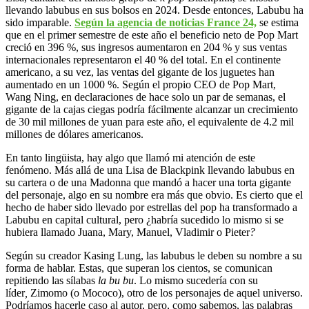
llevando labubus en sus bolsos en 2024. Desde entonces, Labubu ha
sido imparable.
Según la agencia de noticias France 24,
se estima
que en el primer semestre de este año el beneficio neto de Pop Mart
creció en 396 %, sus ingresos aumentaron en 204 % y sus ventas
internacionales representaron el 40 % del total. En el continente
americano, a su vez, las ventas del gigante de los juguetes han
aumentado en un 1000 %. Según el propio CEO de Pop Mart,
Wang Ning, en declaraciones de hace solo un par de semanas, el
gigante de la cajas ciegas podría fácilmente alcanzar un crecimiento
de 30 mil millones de yuan para este año, el equivalente de 4.2 mil
millones de dólares americanos.
En tanto lingüista, hay algo que llamó mi atención de este
fenómeno. Más allá de una Lisa de Blackpink llevando labubus en
su cartera o de una Madonna que mandó a hacer una torta gigante
del personaje, algo en su nombre era más que obvio. Es cierto que el
hecho de haber sido llevado por estrellas del pop ha transformado a
Labubu en capital cultural, pero ¿habría sucedido lo mismo si se
hubiera llamado Juana, Mary, Manuel, Vladimir o Pieter
?
Según su creador Kasing Lung, las labubus le deben su nombre a su
forma de hablar. Estas, que superan los cientos, se comunican
repitiendo las sílabas
la bu bu
. Lo mismo sucedería con su
líder
,
Zimomo (o Mococo), otro de los personajes de aquel universo.
Podríamos hacerle caso al autor, pero, como sabemos, las palabras