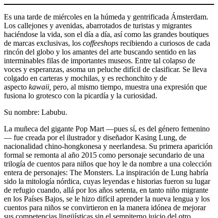
Es una tarde de miércoles en la húmeda y gentrificada Ámsterdam.
Los callejones y avenidas, abarrotados de turistas y migrantes
haciéndose la vida, son el día a día, así como las grandes boutiques
de marcas exclusivas, los
coffeeshops
recibiendo a curiosos de cada
rincón del globo y los amantes del arte buscando sentido en las
interminables filas de importantes museos. Entre tal colapso de
voces y esperanzas, asoma un peluche difícil de clasificar. Se lleva
colgado en carteras y mochilas, y es rechonchito y de
aspecto
kawaii,
pero, al mismo tiempo, muestra una expresión que
fusiona lo grotesco con la picardía y la curiosidad.
Su nombre: Labubu.
La muñeca del gigante Pop Mart —pues sí, es del género femenino
— fue creada por el ilustrador y diseñador Kasing Lung, de
nacionalidad chino-hongkonesa y neerlandesa. Su primera aparición
formal se remonta al año 2015 como personaje secundario de una
trilogía de cuentos para niños que hoy le da nombre a una colección
entera de personajes: The Monsters. La inspiración de Lung habría
sido la mitología nórdica, cuyas leyendas e historias fueron su lugar
de refugio cuando, allá por los años setenta, en tanto niño migrante
en los Países Bajos, se le hizo difícil aprender la nueva lengua y los
cuentos para niños se convirtieron en la manera idónea de mejorar
sus competencias lingüísticas sin el sempiterno juicio del otro.