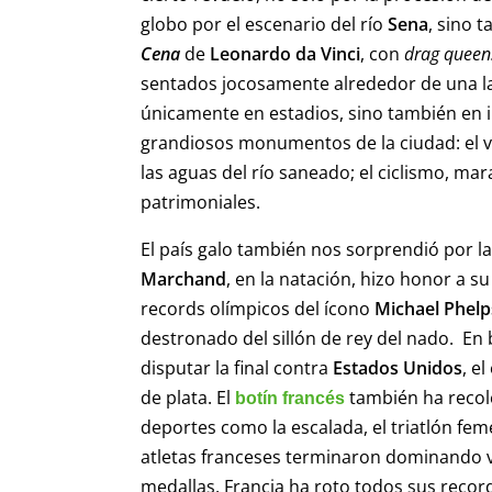
globo por el escenario del río
Sena
, sino 
Cena
de
Leonardo da Vinci
, con
drag queen
sentados jocosamente alrededor de una la
únicamente en estadios, sino también en i
grandiosos monumentos de la ciudad: el vó
las aguas del río saneado; el ciclismo, ma
patrimoniales.
El país galo también nos sorprendió por l
Marchand
, en la natación, hizo honor a s
records olímpicos del ícono
Michael Phelp
destronado del sillón de rey del nado. ​ En
disputar la final contra
Estados Unidos
, e
de plata. El
también ha recol
botín francés
deportes como la escalada, el triatlón femen
atletas franceses terminaron dominando va
medallas, Francia ha roto todos sus recor