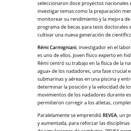
seleccionaron doce proyectos nacionales 
investigar temas como la preparación mental
monitorear su rendimiento y la mejora de
programa de becas para tesis doctorales 
cultivar una nueva generación de científic
Rémi Carmigniani
, investigador en el labo
es uno de ellos. Joven físico experto en h
Rémi centró su trabajo en la física de la na
agua» de los nadadores, una
fase crucial 
submarinas y aéreas en una piscina y entre
determinar la posición y la velocidad de l
movimientos de los nadadores durante est
permitieron corregir a los atletas, compl
Paralelamente se emprendió
REVEA
, un p
y aumentada, para reforzar las disciplinas
de simulaciones de combates, REVEA permi