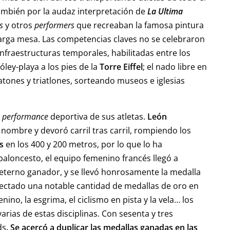
también por la audaz interpretación de
La Ultima
s
y otros
performers
que recreaban la famosa pintura
rga mesa. Las competencias claves no se celebraron
nfraestructuras temporales, habilitadas entre los
ley-playa a los pies de la
Torre Eiffel
; el nado libre en
ratones y triatlones, sorteando museos e iglesias
a
performance
deportiva de sus atletas.
León
u nombre y devoró carril tras carril, rompiendo los
s
en los 400 y 200 metros, por lo que lo ha
 baloncesto, el equipo femenino francés llegó a
l eterno ganador, y se llevó honrosamente la medalla
ectado una notable cantidad de medallas de oro en
ino, la esgrima, el ciclismo en pista y la vela… los
rias de estas disciplinas. Con sesenta y tres
ds
. Se acercó a duplicar las medallas ganadas en las