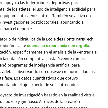
en apoyo a las federaciones deportivas para
 de los atletas, el uso de inteligencia artificial para
 equipamientos, entre otros. También se activó un
e investigaciones postdoctorales, apuntando a
os para el deporte.
ratorio de hidráulica de la
École des Ponts ParisTech
,
idrodinámica, te
.
cuenta su experiencia con orgullo
tación, específicamente en el análisis de la «entrada al
en la natación competitiva. Instaló veinte cámaras
nó programas de inteligencia artificial para
os atletas, observando con obsesiva minuciosidad los
a fase. Los datos cuantitativos que obtuvo
ementando el ojo experto de sus entrenadores.
royecto de investigación basado en la realidad virtual
 de boxeo y gimnasia. A través de la creación
tió preparar a los boxeadores ante situaciones