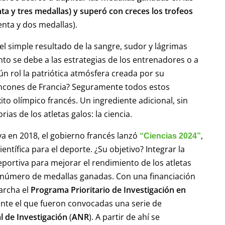
ta y tres medallas) y superó con creces los trofeos
enta y dos medallas).
el simple resultado de la sangre, sudor y lágrimas
o se debe a las estrategias de los entrenadores o a
ún rol la patriótica atmósfera creada por su
rincones de Francia? Seguramente todos estos
ito olímpico francés. Un ingrediente adicional, sin
ias de los atletas galos: la ciencia.
 ya en 2018, el gobierno francés lanzó
,
“Ciencias 2024”
ntífica para el deporte. ¿Su objetivo? Integrar la
deportiva para mejorar el rendimiento de los atletas
l número de medallas ganadas. Con una financiación
archa el
Programa Prioritario de Investigación en
ante el que fueron convocadas una serie de
l de Investigación
(
ANR
). A partir de ahí se