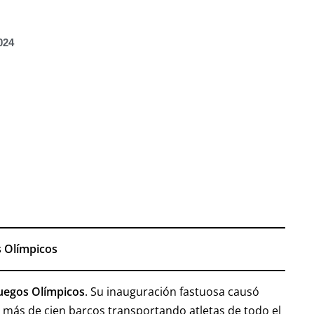
024
s Olímpicos
uegos Olímpicos
. Su inauguración fastuosa causó
e más de cien barcos transportando atletas de todo el