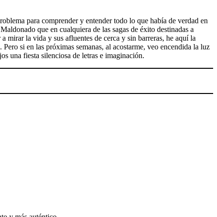
mo problema para comprender y entender todo lo que había de verdad en
J. Maldonado que en cualquiera de las sagas de éxito destinadas a
a mirar la vida y sus afluentes de cerca y sin barreras, he aquí la
s. Pero si en las próximas semanas, al acostarme, veo encendida la luz
os una fiesta silenciosa de letras e imaginación.
nto y más auténtico.