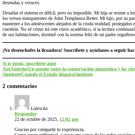
desnudas y veraces.
Desafiar el sistema es difícil, pero no imposible. Mi hija se resiste 
los versos transparentes de John Templanza Better. Mi hijo, por su par
mantener a los adolescentes alejados de la cruda realidad, protegidos en
cuestión. No sé cómo irá este curso académico, si la lectura continuar
de sus habitaciones, dormiré con la sonrisa feliz de un padre orgulloso
¡No desenchufes la licuadora! Suscríbete y ayúdanos a seguir ha
Si te gustó, suscríbete aquí
Ant
Anterior
Un puente entre la conservación amazónica y las cien
Siguiente
Cuando el Estado dispara
Siguiente
2 comentarios
Lalescka
Responder
22 de octubre de 2025,
12:02 pm
Gracias por compartir tu experiencia.
Como joven millennial, a veces me canso de las redes sociales y 