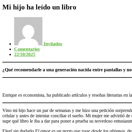
Mi hijo ha leído un libro
Invitados
Comentarios
22/10/2025
¿Qué recomendarle a una generación nacida entre pantallas y no
Enrique es economista, ha publicado artículos y reseñas literarias en l
Vino mi hijo hace un par de semanas y me hizo una petición sorprendent
celular y antes de intentar conciliar el sueño. Mi mujer me advirtió d
supe qué libro le iba a dar para poner a prueba su novedoso entusiasmo
Elegí sin dudarlo
El amor es un perro que ruge desde los abismos
, d