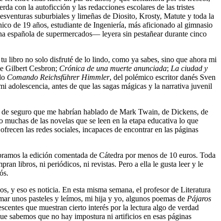
rda con la autoficción y las redacciones escolares de las tristes
sventuras suburbiales y limeñas de Diosito, Krosty, Matute y toda la
hico de 19 años, estudiante de Ingeniería, más aficionado al gimnasio
ena española de supermercados— leyera sin pestañear durante cinco
 tu libro no solo disfruté de lo lindo, como ya sabes, sino que ahora mi
de Gilbert Cesbron;
Crónica de una muerte anunciada
;
La ciudad y
ado
Comando Reichsführer Himmler
, del polémico escritor danés Sven
i adolescencia, antes de que las sagas mágicas y la narrativa juvenil
es, de seguro que me habrían hablado de Mark Twain, de Dickens, de
ro muchas de las novelas que se leen en la etapa educativa lo que
 ofrecen las redes sociales, incapaces de encontrar en las páginas
ompramos la edición comentada de Cátedra por menos de 10 euros. Toda
 libros, ni periódicos, ni revistas. Pero a ella le gusta leer y le
ós.
s, y eso es noticia. En esta misma semana, el profesor de Literatura
mar unos pasteles y leímos, mi hija y yo, algunos poemas de
Pájaros
scentes que muestran cierto interés por la lectura algo de verdad
ue sabemos que no hay impostura ni artificios en esas páginas