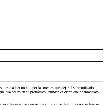
esto a leer un rato por las noches, tras dejar el sobreutilizado
que ella acertó en su pronóstico, también es cierto que de inmediato
 leí entre risas hace un par de años, y que deslumbra por su frescor,