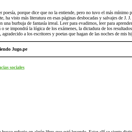
a leer poesía, porque dice que no la entiende, pero no tuvo el más míni
te, ha visto más literatura en esas páginas desbocadas y salvajes de J. 
 una burbuja de fantasía irreal. Leer para evadirnos, leer para aprender 
á o se impondrá la lógica de los exámenes, la dictadura de los resultado
, agradecido a los escritores y poetas que hagan de las noches de mis hij
ciendo Jugo.pe
cias sociales
busco refugio en algún libro que esté leyendo. Estar allí se siente disti