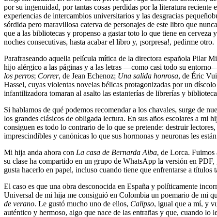
por su ingenuidad, por tantas cosas perdidas por la literatura reciente 
experiencias de intercambios universitarios y las desgracias pequeño
sórdida pero maravillosa caterva de personajes de este libro que nunc
que a las bibliotecas y propenso a gastar toto lo que tiene en cerv
noches consecutivas, hasta acabar el libro y, ¡sorpresa!, pedirme otro.
Parafraseando aquella película mítica de la directora española Pilar Mi
hijo alérgico a las páginas y a las letras —como casi todo su entorno—
los perros
;
Correr
, de Jean Echenoz;
Una salida honrosa
, de Éric Vui
Hassel, cuyas violentas novelas bélicas protagonizadas por un díscolo 
infantilizadora tomaran al asalto las estanterías de librerías y biblioteca
Si hablamos de qué podemos recomendar a los chavales, surge de nuev
los grandes clásicos de obligada lectura. En sus años escolares a mi hi
consiguen es todo lo contrario de lo que se pretende: destruir lectores
imprescindibles y canónicas lo que sus hormonas y neuronas les está
Mi hija anda ahora con
La casa de Bernarda Alba
, de Lorca. Fuimos 
su clase ha compartido en un grupo de WhatsApp la versión en PDF, grat
gusta hacerlo en papel, incluso cuando tiene que enfrentarse a títulos
El caso es que una obra desconocida en España y políticamente incorre
Universal de mi hija me consiguió en Colombia un poemario de mi que
de verano
. Le gustó mucho uno de ellos,
Calipso
, igual que a mí, y 
auténtico y hermoso, algo que nace de las entrañas y que, cuando lo 