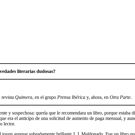
vedades literarias dudosas?
a revista
Quimera
, en el grupo
Prensa Ibérica
y, ahora, en
Otra Parte
.
e y sospechosa: quería que le recomendara un libro, porque estaba dispu
e que era el anticipo de una solicitud de aumento de paga mensual, y aun
 lector.
el joven aunque sobradamente brillante J. J. Maldonado. Fue un libro que