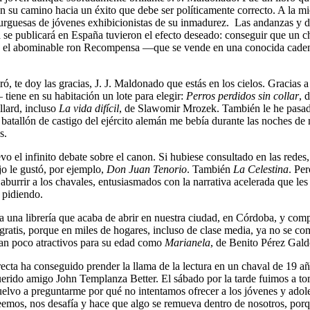
en su camino hacia un éxito que debe ser políticamente correcto. A la mie
burguesas de jóvenes exhibicionistas de su inmadurez. Las andanzas y de
a se publicará en España tuvieron el efecto deseado: conseguir que un c
eza y el abominable ron Recompensa —que se vende en una conocida cad
ró, te doy las gracias, J. J. Maldonado que estás en los cielos. Gracias a
 tiene en su habitación un lote para elegir:
Perros perdidos sin collar
, 
llard, incluso
La vida difícil
, de Slawomir Mrozek. También le he pas
batallón de castigo del ejército alemán me bebía durante las noches de m
s.
o el infinito debate sobre el canon. Si hubiese consultado en las red
jo le gustó, por ejemplo,
Don Juan Tenorio
. También
La Celestina
. Pe
, aburrir a los chavales, entusiasmados con la narrativa acelerada que les
n pidiendo.
a una librería que acaba de abrir en nuestra ciudad, en Córdoba, y c
is, porque en miles de hogares, incluso de clase media, ya no se compran
 tan poco atractivos para su edad como
Marianela
, de Benito Pérez Gald
cta ha conseguido prender la llama de la lectura en un chaval de 19 año
rido amigo John Templanza Better. El sábado por la tarde fuimos a to
vuelvo a preguntarme por qué no intentamos ofrecer a los jóvenes y adole
leemos, nos desafía y hace que algo se remueva dentro de nosotros, porq