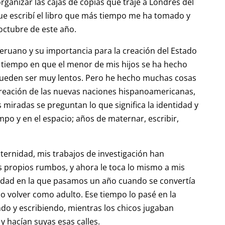
rganizar las cajas de copias que traje a Londres del
que escribí el libro que más tiempo me ha tomado y
 octubre de este año.
o peruano y su importancia para la creación del Estado
o tiempo en que el menor de mis hijos se ha hecho
 pueden ser muy lentos. Pero he hecho muchas cosas
creación de las nuevas naciones hispanoamericanas,
s miradas se preguntan lo que significa la identidad y
po y en el espacio; años de maternar, escribir,
ernidad, mis trabajos de investigación han
s propios rumbos, y ahora le toca lo mismo a mis
 ciudad en la que pasamos un año cuando se convertía
do volver como adulto. Ese tiempo lo pasé en la
ndo y escribiendo, mientras los chicos jugaban
y hacían suyas esas calles.