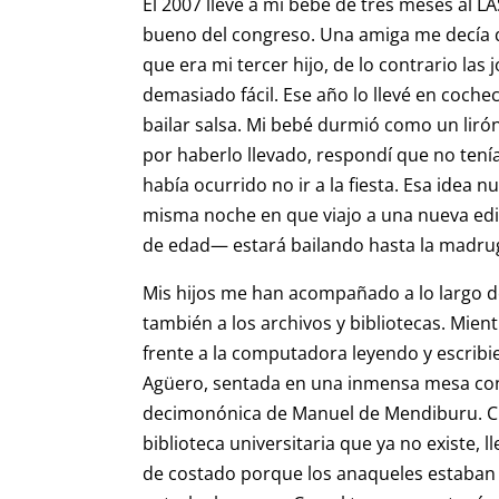
El 2007 llevé a mi bebé de tres meses al 
bueno del congreso. Una amiga me decía q
que era mi tercer hijo, de lo contrario la
demasiado fácil. Ese año lo llevé en cochec
bailar salsa. Mi bebé durmió como un liró
por haberlo llevado, respondí que no tení
había ocurrido no ir a la fiesta. Esa idea
misma noche en que viajo a una nueva ed
de edad— estará bailando hasta la madrug
Mis hijos me han acompañado a lo largo de
también a los archivos y bibliotecas. Mien
frente a la computadora leyendo y escribi
Agüero, sentada en una inmensa mesa con 
decimonónica de Manuel de Mendiburu. C
biblioteca universitaria que ya no existe,
de costado porque los anaqueles estaban 