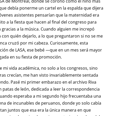
LASA de Montreal, donde se coronó como el niño más
ue debía ponerme un cartel en la espalda que dijera
s jóvenes asistentes pensarían que la maternidad era
ito a la fiesta que hacen al final del congreso para
n gracias a la música. Cuando alguien me increpó
a con quién dejarlo, a lo que preguntaron si no se me
 nunca cruzó por mi cabeza. Curiosamente, esta
ición de LASA, ese bebé —que en un mes será mayor
ada en su fiesta de promoción.
 mi vida académica, no solo a los congresos, sino
tras crecían, me han visto invariablemente sentada
endo. Pasé mi primer embarazo en el archivo Riva
patas de león, dedicada a leer la correspondencia
uando esperaba a mi segundo hijo frecuentaba una
 llena de incunables de peruanos, donde yo solo cabía
tan juntos que esa era la única manera en que