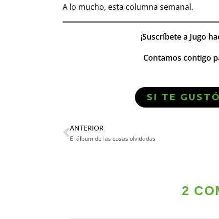
A lo mucho, esta columna semanal.
¡Suscríbete a Jugo ha
Contamos contigo pa
SI TE GUST
ANTERIOR
El álbum de las cosas olvidadas
2 CO