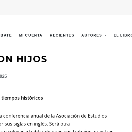
EBATE
MI CUENTA
RECIENTES
AUTORES
EL LIBR
ON HIJOS
2025
os tiempos históricos
la conferencia anual de la Asociación de Estudios
sus siglas en inglés. Será otra
y colegas y hablar de nuestros trabajos, nuestras