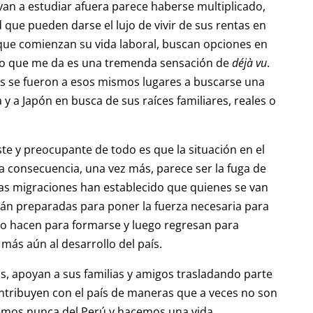
an a estudiar afuera parece haberse multiplicado,
ue pueden darse el lujo de vivir de sus rentas en
que comienzan su vida laboral, buscan opciones en
í lo que me da es una tremenda sensación de
déjà vu
.
es se fueron a esos mismos lugares a buscarse una
a y a Japón en busca de sus raíces familiares, reales o
ste y preocupante de todo es que la situación en el
consecuencia, una vez más, parece ser la fuga de
 las migraciones han establecido que quienes se van
án preparadas para poner la fuerza necesaria para
 lo hacen para formarse y luego regresan para
 más aún al desarrollo del país.
s, apoyan a sus familias y amigos trasladando parte
contribuyen con el país de maneras que a veces no son
emos nunca del Perú y hacemos una vida