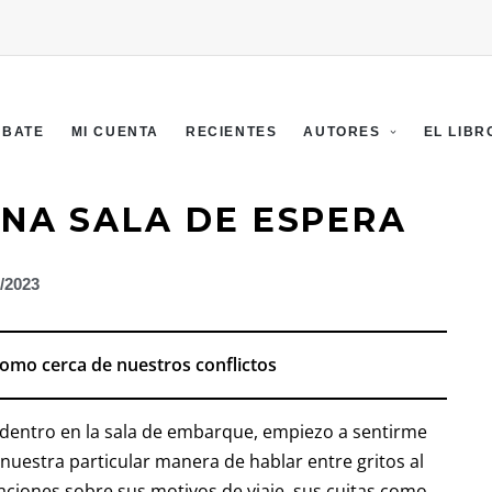
EBATE
MI CUENTA
RECIENTES
AUTORES
EL LIBR
UNA SALA DE ESPERA
2/2023
 como cerca de nuestros conflictos
adentro en la sala de embarque, empiezo a sentirme
nuestra particular manera de hablar entre gritos al
aciones sobre sus motivos de viaje, sus cuitas como