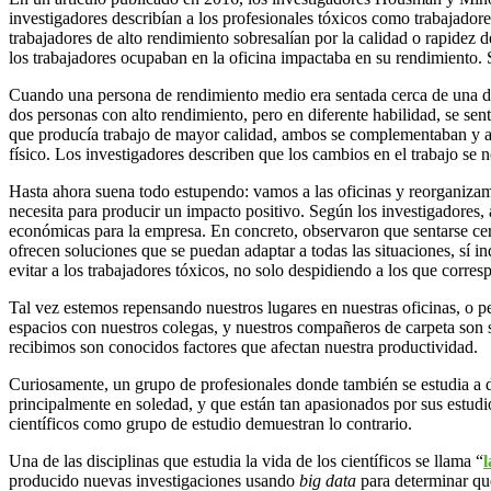
investigadores describían a los profesionales tóxicos como trabajador
trabajadores de alto rendimiento sobresalían por la calidad o rapidez 
los trabajadores ocupaban en la oficina impactaba en su rendimiento.
Cuando una persona de rendimiento medio era sentada cerca de una de a
dos personas con alto rendimiento, pero en diferente habilidad, se sen
que producía trabajo de mayor calidad, ambos se complementaban y aum
físico. Los investigadores describen que los cambios en el trabajo se 
Hasta ahora suena todo estupendo: vamos a las oficinas y reorganizamos
necesita para producir un impacto positivo. Según los investigadores, 
económicas para la empresa. En concreto, observaron que sentarse cer
ofrecen soluciones que se puedan adaptar a todas las situaciones, sí i
evitar a los trabajadores tóxicos, no solo despidiendo a los que corr
Tal vez estemos repensando nuestros lugares en nuestras oficinas, o 
espacios con nuestros colegas, y nuestros compañeros de carpeta son so
recibimos son conocidos factores que afectan nuestra productividad.
Curiosamente, un grupo de profesionales donde también se estudia a det
principalmente en soledad, y que están tan apasionados por sus estudio
científicos como grupo de estudio demuestran lo contrario.
Una de las disciplinas que estudia la vida de los científicos se llama “
l
producido nuevas investigaciones usando
big data
para determinar qué