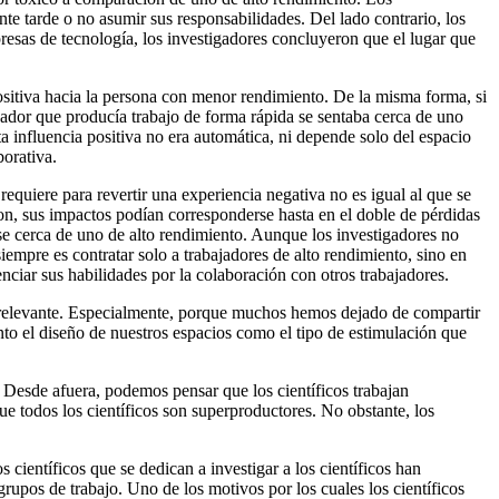
te tarde o no asumir sus responsabilidades. Del lado contrario, los
presas de tecnología, los investigadores concluyeron que el lugar que
ositiva hacia la persona con menor rendimiento. De la misma forma, si
ajador que producía trabajo de forma rápida se sentaba cerca de uno
influencia positiva no era automática, ni depende solo del espacio
borativa.
equiere para revertir una experiencia negativa no es igual al que se
ron, sus impactos podían corresponderse hasta en el doble de pérdidas
se cerca de uno de alto rendimiento. Aunque los investigadores no
iempre es contratar solo a trabajadores de alto rendimiento, sino en
nciar sus habilidades por la colaboración con otros trabajadores.
s relevante. Especialmente, porque muchos hemos dejado de compartir
nto el diseño de nuestros espacios como el tipo de estimulación que
. Desde afuera, podemos pensar que los científicos trabajan
ue todos los científicos son superproductores. No obstante, los
 científicos que se dedican a investigar a los científicos han
upos de trabajo. Uno de los motivos por los cuales los científicos