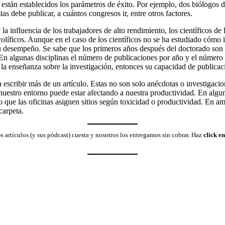
 están establecidos los parámetros de éxito. Por ejemplo, dos biólogos d
as debe publicar, a cuántos congresos ir, entre otros factores.
la influencia de los trabajadores de alto rendimiento, los científicos de 
íficos. Aunque en el caso de los científicos no se ha estudiado cómo in
 su desempeño. Se sabe que los primeros años después del doctorado son 
 En algunas disciplinas el número de publicaciones por año y el número 
 la enseñanza sobre la investigación, entonces su capacidad de publicac
a escribir más de un artículo. Estas no son solo anécdotas o investigacio
 nuestro entorno puede estar afectando a nuestra productividad. En alguno
o que las oficinas asignen sitios según toxicidad o productividad. En a
carpeta.
ros artículos (y sus pódcast) cuesta y nosotros los entregamos sin cobrar. Haz
click e