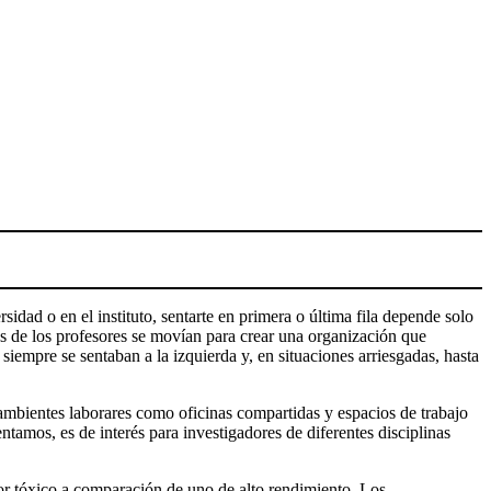
sidad o en el instituto, sentarte en primera o última fila depende solo
bles de los profesores se movían para crear una organización que
siempre se sentaban a la izquierda y, en situaciones arriesgadas, hasta
 ambientes laborares como oficinas compartidas y espacios de trabajo
amos, es de interés para investigadores de diferentes disciplinas
or tóxico a comparación de uno de alto rendimiento. Los