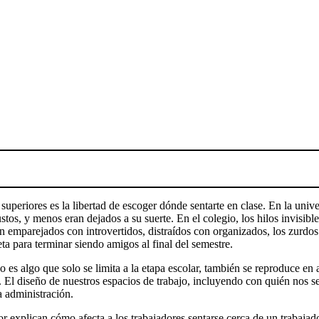
uperiores es la libertad de escoger dónde sentarte en clase. En la univer
ustos, y menos eran dejados a su suerte. En el colegio, los hilos invisi
n emparejados con introvertidos, distraídos con organizados, los zurdos 
a para terminar siendo amigos al final del semestre.
 es algo que solo se limita a la etapa escolar, también se reproduce en
 diseño de nuestros espacios de trabajo, incluyendo con quién nos sent
la administración.
 explican cómo afecta a los trabajadores sentarse cerca de un trabajad