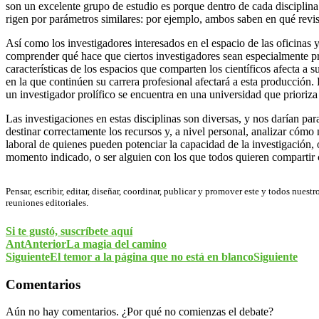
son un excelente grupo de estudio es porque dentro de cada disciplina
rigen por parámetros similares: por ejemplo, ambos saben en qué revist
Así como los investigadores interesados en el espacio de las oficinas y 
comprender qué hace que ciertos investigadores sean especialmente prol
características de los espacios que comparten los científicos afecta a
en la que continúen su carrera profesional afectará a esta producción.
un investigador prolífico se encuentra en una universidad que prioriza
Las investigaciones en estas disciplinas son diversas, y nos darían par
destinar correctamente los recursos y, a nivel personal, analizar cómo
laboral de quienes pueden potenciar la capacidad de la investigación, 
momento indicado, o ser alguien con los que todos quieren compartir 
Pensar, escribir, editar, diseñar, coordinar, publicar y promover este y todos nuest
reuniones editoriales.
Si te gustó, suscríbete aquí
Ant
Anterior
La magia del camino
Siguiente
El temor a la página que no está en blanco
Siguiente
Comentarios
Aún no hay comentarios. ¿Por qué no comienzas el debate?