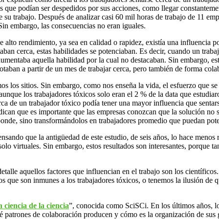
es que podían ser despedidos por sus acciones, como llegar constantemen
de su trabajo. Después de analizar casi 60 mil horas de trabajo de 11 em
 Sin embargo, las consecuencias no eran iguales.
lto rendimiento, ya sea en calidad o rapidez, existía una influencia p
taban cerca, estas habilidades se potenciaban. Es decir, cuando un trab
entaba aquella habilidad por la cual no destacaban. Sin embargo, esta 
notaban a partir de un mes de trabajar cerca, pero también de forma cola
 los sitios. Sin embargo, como nos enseña la vida, el esfuerzo que se r
aunque los trabajadores tóxicos solo eran el 2 % de la data que estudia
ca de un trabajador tóxico podía tener una mayor influencia que sentar
ndican que es importante que las empresas conozcan que la solución no s
esponde, sino transformándolos en trabajadores promedio que puedan pote
pensando que la antigüedad de este estudio, de seis años, lo hace meno
lo virtuales. Sin embargo, estos resultados son interesantes, porque ta
alle aquellos factores que influencian en el trabajo son los científicos
s que son inmunes a los trabajadores tóxicos, o tenemos la ilusión de q
a ciencia de la ciencia
”, conocida como SciSCi. En los últimos años, los
 patrones de colaboración producen y cómo es la organización de sus gr