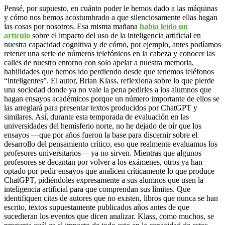
Pensé, por supuesto, en cuánto poder le hemos dado a las máquinas
y cómo nos hemos acostumbrado a que silenciosamente ellas hagan
las cosas por nosotros. Esa misma mañana
había leído un
artículo
sobre el impacto del uso de la inteligencia artificial en
nuestra capacidad cognitiva y de cómo, por ejemplo, antes podíamos
retener una serie de números telefónicos en la cabeza y conocer las
calles de nuestro entorno con solo apelar a nuestra memoria,
habilidades que hemos ido perdiendo desde que tenemos teléfonos
“inteligentes”. El autor, Brian Klass, reflexiona sobre lo que pierde
una sociedad donde ya no vale la pena pedirles a los alumnos que
hagan ensayos académicos porque un número importante de ellos se
las arreglará para presentar textos producidos por ChatGPT y
similares. Así, durante esta temporada de evaluación en las
universidades del hemisferio norte, no he dejado de oír que los
ensayos —que por años fueron la base para discernir sobre el
desarrollo del pensamiento crítico, eso que realmente evaluamos los
profesores universitarios— ya no sirven. Mientras que algunos
profesores se decantan por volver a los exámenes, otros ya han
optado por pedir ensayos que analicen críticamente lo que produce
ChatGPT, pidiéndoles expresamente a sus alumnos que usen la
inteligencia artificial para que comprendan sus límites. Que
identifiquen citas de autores que no existen, libros que nunca se han
escrito, textos supuestamente publicados años antes de que
sucedieran los eventos que dicen analizar. Klass, como muchos, se