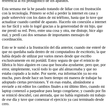
referencia al rol protagónico de los aparatos.
Esta semana me la he pasado tratando de lidiar con mi frustración
con la tecnología. Primero se echó a perder la internet en casa y
pude sobrevivir con los datos de mi teléfono, hasta que lo tuve que
actualizar cuando cambié de aparato. Hacerlo sin conexión a internet
no fue fácil y solo lo logré gracias a la generosidad de mi hijo, que
me prestó su red. Pero, entre una cosa y otra, me distraje, hice algo
mal, y perdí casi dos semanas de importantes mensajes de
coordinación.
Esto se le sumó a la frustración del día anterior, cuando me enteré de
que no quedaba nada dentro de mi computadora de escritorio, la que
había dejado de utilizar por varios meses desde que escribo
exclusivamente en mi portátil. Estoy segura de que el reinicio de
fábrica lo hizo alguien en casa que buscaba ayudarme, pero que, por
error, simplemente, vació todo lo que ahí almacenaba y que no
estaba copiado a la nube. Por suerte, esa información ya no era
mucha, pues desde hace un buen tiempo mi manera de trabajar ha
adoptado ciertas previsiones. Y en esas estaba, alistándome a
enviarle a mi editor los cambios finales a mi último libro, cuando mi
laptop comenzó a parpadear para luego congelarse, y cuando por fin
se reinició descubrí, casi aterrada, que no había registrado mi trabajo
de ese día y tuve que comenzar el ejercicio ya casi terminado desde
cero.