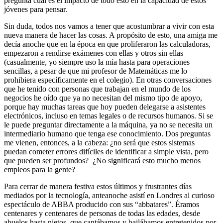
pregunta cuál es el impacto de todo esto en la capacidad de estos
jóvenes para pensar.
Sin duda, todos nos vamos a tener que acostumbrar a vivir con esta
nueva manera de hacer las cosas. A propósito de esto, una amiga me
decía anoche que en la época en que proliferaron las calculadoras,
empezaron a rendirse exámenes con ellas y otros sin ellas
(casualmente, yo siempre uso la mía hasta para operaciones
sencillas, a pesar de que mi profesor de Matemáticas me lo
prohibiera específicamente en el colegio). En otras conversaciones
que he tenido con personas que trabajan en el mundo de los
negocios he oído que ya no necesitan del mismo tipo de apoyo,
porque hay muchas tareas que hoy pueden delegarse a asistentes
electrónicos, incluso en temas legales o de recursos humanos. Si se
le puede preguntar directamente a la máquina, ya no se necesita un
intermediario humano que tenga ese conocimiento. Dos preguntas
me vienen, entonces, a la cabeza: ¿no será que estos sistemas
puedan cometer errores difíciles de identificar a simple vista, pero
que pueden ser profundos? ¿No significará esto mucho menos
empleos para la gente?
Para cerrar de manera festiva estos últimos y frustrantes días
mediados por la tecnología, anteanoche asistí en Londres al curioso
espectáculo de ABBA producido con sus “abbatares”. Éramos
centenares y centenares de personas de todas las edades, desde
abuelos hasta nietos, que cantábamos y bailábamos entretenidos por