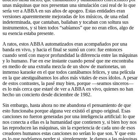
unas máquinas que nos presentan una simulación casi real de lo que
sería ver a ABBA en sus años de apogeo. Estas entidades eran
versiones aparentemente mejoradas de los músicos, de una edad
indeterminada, que cantaban, bailaban y tocaban con soltura sus
instrumentos, y si bien todos “sabíamos” que no eran ellos, algo de
su esencia estaba presente.
A ratos, estos ABBA automatizados eran acompañados por una
banda en vivo, y hacia el final se sumó un coro: fue entonces
cuando sentí con mayor profundidad la diferencia entre las máquinas
y lo humano. Fue en ese instante cuando pensé que me encontraba
en medio de una extraña mezcla de un show de marionetas, un
inmenso karaoke en el que todos cantábamos felices, y una película
en la que atestiguábamos los años más vitales de esos ídolos. A pesar
de estos contrastes, la pasé muy bien, porque —seamos sinceros—
es lo más cerca que estaré de ver a ABBA en vivo, quienes no han
hecho un concierto desde diciembre de 1982.
Sin embargo, hasta ahora no me abandona el pensamiento de que
esto funcionaba porque alguna vez existió el grupo original. Esas
canciones no fueron generadas por una inteligencia artificial: lo que
nos conecta a ellas es la humanidad que contienen y, si bien hoy nos
las reproducen las máquinas, sin la experiencia de cada uno de esos
creadores humanos estas canciones no serían lo que son. Y que esto
es lo que podríamos perder si, simplemente, le damos a las máquinas