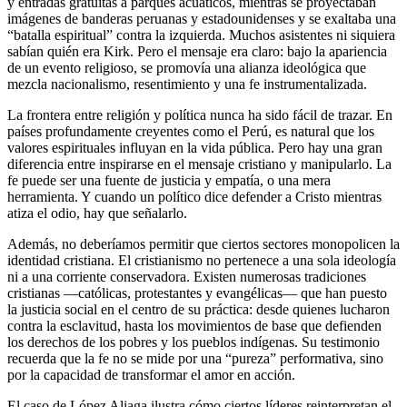
y entradas gratuitas a parques acuáticos, mientras se proyectaban
imágenes de banderas peruanas y estadounidenses y se exaltaba una
“batalla espiritual” contra la izquierda. Muchos asistentes ni siquiera
sabían quién era Kirk. Pero el mensaje era claro: bajo la apariencia
de un evento religioso, se promovía una alianza ideológica que
mezcla nacionalismo, resentimiento y una fe instrumentalizada.
La frontera entre religión y política nunca ha sido fácil de trazar. En
países profundamente creyentes como el Perú, es natural que los
valores espirituales influyan en la vida pública. Pero hay una gran
diferencia entre inspirarse en el mensaje cristiano y manipularlo. La
fe puede ser una fuente de justicia y empatía, o una mera
herramienta. Y cuando un político dice defender a Cristo mientras
atiza el odio, hay que señalarlo.
Además, no deberíamos permitir que ciertos sectores monopolicen la
identidad cristiana. El cristianismo no pertenece a una sola ideología
ni a una corriente conservadora. Existen numerosas tradiciones
cristianas —católicas, protestantes y evangélicas— que han puesto
la justicia social en el centro de su práctica: desde quienes lucharon
contra la esclavitud, hasta los movimientos de base que defienden
los derechos de los pobres y los pueblos indígenas. Su testimonio
recuerda que la fe no se mide por una “pureza” performativa, sino
por la capacidad de transformar el amor en acción.
El caso de López Aliaga ilustra cómo ciertos líderes reinterpretan el