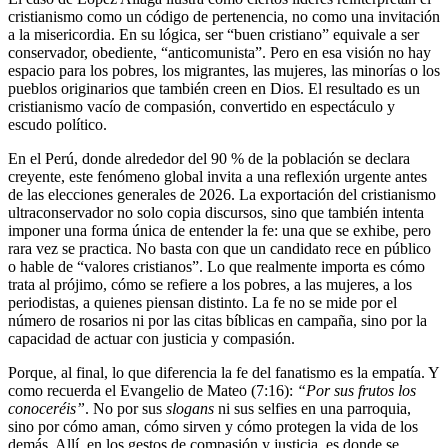
cristianismo como un código de pertenencia, no como una invitación
a la misericordia. En su lógica, ser “buen cristiano” equivale a ser
conservador, obediente, “anticomunista”. Pero en esa visión no hay
espacio para los pobres, los migrantes, las mujeres, las minorías o los
pueblos originarios que también creen en Dios. El resultado es un
cristianismo vacío de compasión, convertido en espectáculo y
escudo político.
En el Perú, donde alrededor del 90 % de la población se declara
creyente, este fenómeno global invita a una reflexión urgente antes
de las elecciones generales de 2026. La exportación del cristianismo
ultraconservador no solo copia discursos, sino que también intenta
imponer una forma única de entender la fe: una que se exhibe, pero
rara vez se practica. No basta con que un candidato rece en público
o hable de “valores cristianos”. Lo que realmente importa es cómo
trata al prójimo, cómo se refiere a los pobres, a las mujeres, a los
periodistas, a quienes piensan distinto. La fe no se mide por el
número de rosarios ni por las citas bíblicas en campaña, sino por la
capacidad de actuar con justicia y compasión.
Porque, al final, lo que diferencia la fe del fanatismo es la empatía. Y
como recuerda el Evangelio de Mateo (7:16):
“Por sus frutos los
conoceréis”
. No por sus
slogans
ni sus selfies en una parroquia,
sino por cómo aman, cómo sirven y cómo protegen la vida de los
demás. Allí, en los gestos de compasión y justicia, es donde se