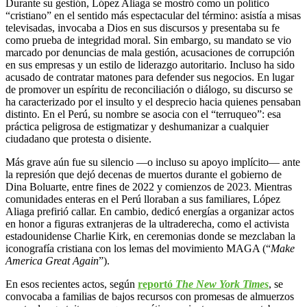
Durante su gestión, López Aliaga se mostró como un político
“cristiano” en el sentido más espectacular del término: asistía a misas
televisadas, invocaba a Dios en sus discursos y presentaba su fe
como prueba de integridad moral. Sin embargo, su mandato se vio
marcado por denuncias de mala gestión, acusaciones de corrupción
en sus empresas y un estilo de liderazgo autoritario. Incluso ha sido
acusado de contratar matones para defender sus negocios. En lugar
de promover un espíritu de reconciliación o diálogo, su discurso se
ha caracterizado por el insulto y el desprecio hacia quienes pensaban
distinto. En el Perú, su nombre se asocia con el “terruqueo”: esa
práctica peligrosa de estigmatizar y deshumanizar a cualquier
ciudadano que protesta o disiente.
Más grave aún fue su silencio —o incluso su apoyo implícito— ante
la represión que dejó decenas de muertos durante el gobierno de
Dina Boluarte, entre fines de 2022 y comienzos de 2023. Mientras
comunidades enteras en el Perú lloraban a sus familiares, López
Aliaga prefirió callar. En cambio, dedicó energías a organizar actos
en honor a figuras extranjeras de la ultraderecha, como el activista
estadounidense Charlie Kirk, en ceremonias donde se mezclaban la
iconografía cristiana con los lemas del movimiento MAGA (“
Make
America Great Again
”).
En esos recientes actos, según
reportó
The New York Times
, se
convocaba a familias de bajos recursos con promesas de almuerzos