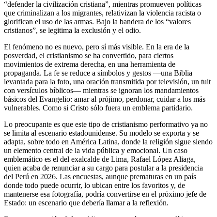
“defender la civilización cristiana”, mientras promueven políticas
que criminalizan a los migrantes, relativizan la violencia racista o
glorifican el uso de las armas. Bajo la bandera de los “valores
cristianos”, se legitima la exclusión y el odio.
El fenómeno no es nuevo, pero sí más visible. En la era de la
posverdad, el cristianismo se ha convertido, para ciertos
movimientos de extrema derecha, en una herramienta de
propaganda. La fe se reduce a símbolos y gestos —una Biblia
levantada para la foto, una oración transmitida por televisión, un tuit
con versículos bíblicos— mientras se ignoran los mandamientos
básicos del Evangelio: amar al prójimo, perdonar, cuidar a los más
vulnerables. Como si Cristo sólo fuera un emblema partidario.
Lo preocupante es que este tipo de cristianismo performativo ya no
se limita al escenario estadounidense. Su modelo se exporta y se
adapta, sobre todo en América Latina, donde la religión sigue siendo
un elemento central de la vida pública y emocional. Un caso
emblemático es el del exalcalde de Lima, Rafael López Aliaga,
quien acaba de renunciar a su cargo para postular a la presidencia
del Perú en 2026. Las encuestas, aunque prematuras en un país
donde todo puede ocurrir, lo ubican entre los favoritos y, de
mantenerse esa fotografía, podría convertirse en el próximo jefe de
Estado: un escenario que debería llamar a la reflexión.