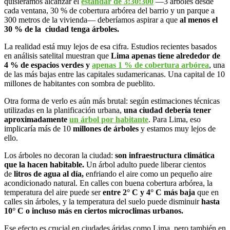
quisiéramos alcanzar el
estándar de 3:30:300
—3 árboles desde
cada ventana, 30 % de cobertura arbórea del barrio y un parque a
300 metros de la vivienda— deberíamos aspirar a que
al menos el
30
% de la ciudad tenga árboles.
La realidad está muy lejos de esa cifra. Estudios recientes basados
en análisis satelital muestran que
Lima apenas tiene alrededor de
4
% de espacios verdes y
apenas 1 % de cobertura arbórea
, una
de las más bajas entre las capitales sudamericanas. Una capital de 10
millones de habitantes con sombra de pueblito.
Otra forma de verlo es aún más brutal: según estimaciones técnicas
utilizadas en la planificación urbana,
una ciudad debería tener
aproximadamente
un árbol por habitante
. Para Lima, eso
implicaría más de 10
millones de árboles
y estamos muy lejos de
ello.
Los árboles no decoran la ciudad:
son infraestructura climática
que la hacen habitable
.
Un árbol adulto puede liberar cientos
de
litros de agua al día
,
enfriando el aire como un pequeño aire
acondicionado natural. En calles con buena cobertura arbórea, la
temperatura del aire puede ser
entre 2°
C y 4°
C más baja
que en
calles sin árboles, y la temperatura del suelo puede disminuir
hasta
10°
C o incluso más en ciertos microclimas urbanos
.
Ese efecto es crucial en ciudades áridas como Lima, pero también en