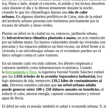
Ica, Piura o Jaén, donde el concreto, el asfalto y los techos absorben
calor durante el día y lo liberan lentamente durante la noche,
creando lo que los climatólogos llaman una
isla de calor
urbana
.
En algunos distritos periféricos de Lima, más de la mitad
del territorio urbano presenta este fenómeno precisamente por la
escasez de árboles y áreas verdes.
Plantar un árbol en la ciudad no es, entonces, jardinería urbana.
Es
infraestructura climática plantada a mano
,
un acto minúsculo
por un hábitat mejor. En barrios vulnerables donde las viviendas son
precarias y los espacios públicos un bien escaso, un árbol frente a la
vivienda o un microbosque urbano en el vecindario pueden ser el
único refugio contra el calor extremo.
En un mundo cada vez más caliente, los árboles empiezan a
valorarse también como infraestructura económica. Usando
la
herramienta i-Tree,
la ingeniera forestal Yamile Sánchez estimó
que los
1
.
036 árboles de la avenida Separadora Industrial
,
hoy
bajo amenaza de tala, remueven
139,2 kilos de contaminantes al
año
. Diversos estudios calculan que
un árbol urbano adulto
puede generar entre 100 y 250 dólares anuales en beneficios
,
al
reducir el calor, ahorrar energía, capturar contaminantes y retener
agua de lluvia.
El árbol no solo es poesía: también es salud y economía urbana. Y, si