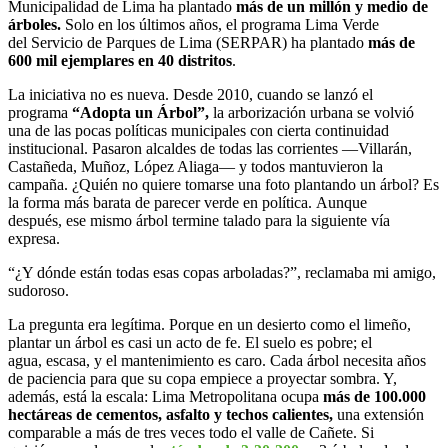
Municipalidad de Lima ha plantado
más de un millón y medio de
árboles
.
Solo en los últimos años, el programa Lima Verde
del Servicio de Parques de Lima (SERPAR) ha plantado
más de
600
mil
ejemplares en 40 distritos
.
La iniciativa no es nueva. Desde 2010, cuando se lanzó el
programa
“Adopta un Árbol”
,
la arborización urbana se volvió
una de las pocas políticas municipales con cierta continuidad
institucional. Pasaron alcaldes de todas las corrientes —Villarán,
Castañeda, Muñoz, López Aliaga— y todos mantuvieron la
campaña. ¿Quién no quiere tomarse una foto plantando un árbol? Es
la forma más barata de parecer verde en política. Aunque
después, ese mismo árbol termine talado para la siguiente vía
expresa.
“¿Y dónde están todas esas copas arboladas?”, reclamaba mi amigo,
sudoroso.
La pregunta era legítima. Porque en un desierto como el limeño,
plantar un árbol es casi un acto de fe. El suelo es pobre; el
agua, escasa, y el mantenimiento es caro. Cada árbol necesita años
de paciencia para que su copa empiece a proyectar sombra. Y,
además, está la escala: Lima Metropolitana ocupa
más de 100
.0
00
hectáreas de cementos, asfalto y techos calientes
,
una extensión
comparable a más de tres veces todo el valle de Cañete. Si