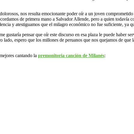
 y dolorosos, nos resulta emocionante poder oír a un joven comprometid
recordamos de primera mano a Salvador Allende, pero a quien todavía c
violencia y atestiguamos que el milagro económico no fue suficiente, ya
 me gustaría pensar que oír este discurso en esa plaza le puede haber ser
tro lado, espero que los millones de peruanos que nos quejamos de que 
 mejores cantando la
premonitoria canción de Milanés
: