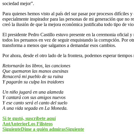
sociedad mejor”.
Para quienes hemos visto al país del sur pasar por procesos difíciles
especialmente inspirador para las personas de mi generación que no 
creó la ilusión de que la mejora económica justificaba todo tipo de 
El presidente Pedro Castillo estuvo presente en la ceremonia oficial y
todos los peruanos en vez de seguir enquistando la corrupción. Por o
transforma a menos que salgamos a demandar esos cambios.
Por ahora, desde el otro lado de la frontera, podemos esperar tiempos
Retornarán los libros, las canciones
Que quemaron las manos asesinas
Renacerá mi pueblo de su ruina
Y pagarán su culpa los traidores
Un niño jugará en una alameda
Y cantará con sus amigos nuevos
Y ese canto será el canto del suelo
A una vida segada en La Moneda.
Si te gustó, suscríbete aquí
Ant
Anterior
Los Filisteos
Siguiente
Dime a quién admiras
Siguiente