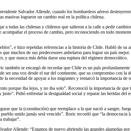
 presidente Salvador Allende, cuando los bombardeos aéreos destruyeron
s masivas lograron un cambio real en la política chilena.
 a todas las chilenas y chilenos que salieron a la calle a pedir cambios,
 de acompañar el proceso de cambio, pero reconociendo en todo momento 
blos”, e hizo repetidas referencias a la historia de Chile. Habló de su
os que muchos de sus predecesores anhelaron para lograr un país mejor.
cer, y que nunca más debía darse una ruptura del régimen democrático.
Boric también se encargó de recordar que Chile es un país profundament
a de ser una voz desde el sur del continente, que su compromiso con la
 de la necesidad de apoyar a los migrantes y remarcó la importancia de
nto porque iba lejos, y no iba solo”. Reconoció la importancia de que t
justo”. Pidió enfrentar la desigualdad social y reparar las heridas del e
gurar que la (constitución) que reemplace a la que nació a sangre, fueg
l pueblo unido jamás será vencido”. Boric recordó que “la democracia la
a trabajar”.
alvador Allende: “Estamos de nuevo abriendo las grandes alamedas por d