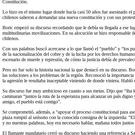
Constitución.
Lo hizo en el mismo lugar donde hacía casi 50 años fue asesinado el
chilenos salieron a demandar una nueva constitución y con sus protesta
Boric empezó su discurso recordando que le debía su llegada a ese lugar
multitudinarias movilizaciones. En su alocución se hizo responsable
chilenos.
Con sus palabras buscó acercarse a lo que llamó el “pueblo” y “los pue
de la nacionalización del cobre y de la lucha por los derechos human
escenario de muerte y represión, de cómo la justicia debía de prevale
Pero no fue solo la historia nacional la que destacó en su discurso. 
las soluciones a los problemas de la región. Reconoció la importanci
la agresión le resultaba inaceptable viniendo de donde viniera. Habló
Su discurso fue muy ambicioso en cuanto a sus metas. Dijo que “iba le
caminaran “juntos la ruta de la esperanza para alcanzar un país digno y 
amigo, el pueblo está contigo”.
Se comprometió, además, a “apoyar el proceso constitucional para ase
plaza rompió al unísono con la conocida consigna de la izquierda: “E
y no nuestras palabras, hoy era necesario hablar, mañana todos juntos 
El flamante mandatario cerró su discurso haciendo una referencia a S