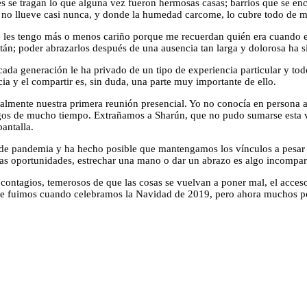
es se tragan lo que alguna vez fueron hermosas casas; barrios que se en
que no llueve casi nunca, y donde la humedad carcome, lo cubre todo de
s que les tengo más o menos cariño porque me recuerdan quién era cuando 
tán; poder abrazarlos después de una ausencia tan larga y dolorosa ha s
cada generación le ha privado de un tipo de experiencia particular y t
ia y el compartir es, sin duda, una parte muy importante de ello.
almente nuestra primera reunión presencial. Yo no conocía en persona 
gos de mucho tiempo. Extrañamos a Sharún, que no pudo sumarse esta vez
antalla.
s de pandemia y ha hecho posible que mantengamos los vínculos a pesar
as oportunidades, estrechar una mano o dar un abrazo es algo incompa
contagios, temerosos de que las cosas se vuelvan a poner mal, el acces
que fuimos cuando celebramos la Navidad de 2019, pero ahora muchos po