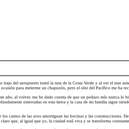
trajo del aeropuerto tomó la ruta de la Costa Verde y al ver el mar ant
i ocasión para meterme un chapuzón, pero el olor del Pacífico me ha r
te año, al volver, me he dado cuenta de que un pedazo mío nunca lo hizo 
ofundamente enterradas en esta tierra y la casa de mi familia sigue sien
 los cantos de las aves amortiguan las bocinas y las construcciones. Des
laro que, al igual que yo, la ciudad está viva y se transforma constan