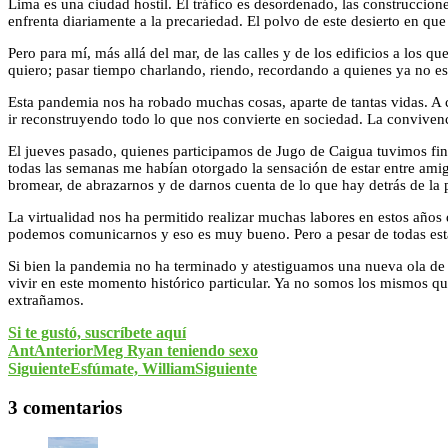
Lima es una ciudad hostil. El tráfico es desordenado, las construccion
enfrenta diariamente a la precariedad. El polvo de este desierto en 
Pero para mí, más allá del mar, de las calles y de los edificios a lo
quiero; pasar tiempo charlando, riendo, recordando a quienes ya no es
Esta pandemia nos ha robado muchas cosas, aparte de tantas vidas. A 
ir reconstruyendo todo lo que nos convierte en sociedad. La convivenc
El jueves pasado, quienes participamos de Jugo de Caigua tuvimos fin
todas las semanas me habían otorgado la sensación de estar entre ami
bromear, de abrazarnos y de darnos cuenta de lo que hay detrás de la p
La virtualidad nos ha permitido realizar muchas labores en estos año
podemos comunicarnos y eso es muy bueno. Pero a pesar de todas est
Si bien la pandemia no ha terminado y atestiguamos una nueva ola de 
vivir en este momento histórico particular. Ya no somos los mismos 
extrañamos.
Si te gustó, suscríbete aquí
Ant
Anterior
Meg Ryan teniendo sexo
Siguiente
Esfúmate, William
Siguiente
3 comentarios