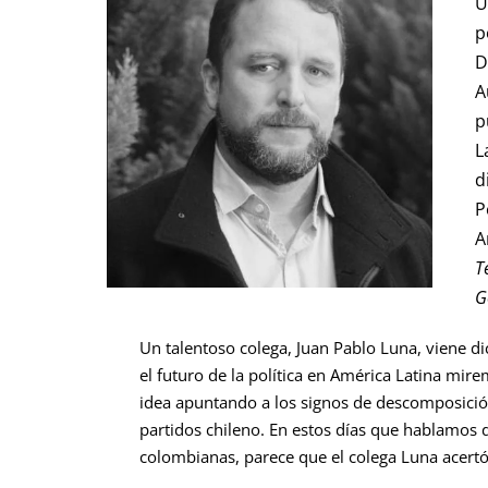
U
p
D
A
p
L
d
P
A
T
G
Un talentoso colega, Juan Pablo Luna, viene 
el futuro de la política en América Latina mir
idea apuntando a los signos de descomposició
partidos chileno. En estos días que hablamos d
colombianas, parece que el colega Luna acertó