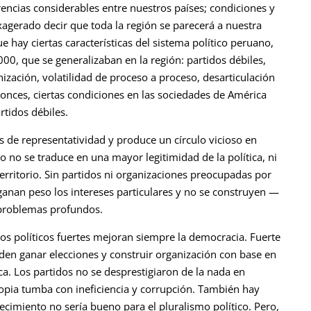
encias considerables entre nuestros países; condiciones y
xagerado decir que toda la región se parecerá a nuestra
ue hay ciertas características del sistema político peruano,
0, que se generalizaban en la región: partidos débiles,
ización, volatilidad de proceso a proceso, desarticulación
ntonces, ciertas condiciones en las sociedades de América
rtidos débiles.
es de representatividad y produce un círculo vicioso en
 no se traduce en una mayor legitimidad de la política, ni
erritorio. Sin partidos ni organizaciones preocupadas por
ganan peso los intereses particulares y no se construyen —
 problemas profundos.
dos políticos fuertes mejoran siempre la democracia. Fuerte
den ganar elecciones y construir organización con base en
ica. Los partidos no se desprestigiaron de la nada en
opia tumba con ineficiencia y corrupción. También hay
lecimiento no sería bueno para el pluralismo político. Pero,