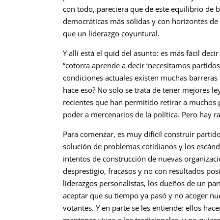
con todo, pareciera que de este equilibrio de b
democráticas más sólidas y con horizontes d
que un liderazgo coyuntural.
Y allí está el quid del asunto: es más fácil de
“cotorra aprende a decir ‘necesitamos partidos’
condiciones actuales existen muchas barreras 
hace eso? No solo se trata de tener mejores l
recientes que han permitido retirar a muchos p
poder a mercenarios de la política. Pero hay r
Para comenzar, es muy difícil construir partid
solución de problemas cotidianos y los escán
intentos de construcción de nuevas organizaci
desprestigio, fracasos y no con resultados posi
liderazgos personalistas, los dueños de un par
aceptar que su tiempo ya pasó y no acoger nuev
votantes. Y en parte se les entiende: ellos hace
mantener vivos a los tradicionales, y no quie