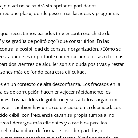
ajo nivel no se saldrá sin opciones partidarias
e mediano plazo, donde pesen más las ideas y programas
cir que necesitamos partidos (me encanta ese chiste de
 y se gradúa de politólogo”) que construirlos. En las
contra la posibilidad de construir organización. ¿Cómo se
eyes, aunque es importante comenzar por allí. Las reformas
artidos vientres de alquiler son sin duda positivas y restan
azones más de fondo para esta dificultad.
os en un contexto de alta desconfianza. Los fracasos en la
dalos de corrupción hacen envejecer rápidamente los
ones. Los partidos de gobierno y sus aliados cargan con
tivos. También hay un círculo vicioso en la debilidad. Los
tido débil, con frecuencia cavan su propia tumba al no
os liderazgos más eficientes y atractivos para los
n el trabajo duro de formar e inscribir partidos, o
ren que otros cosechen sus esfuerzos. Y más de fondo, es