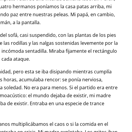
 cuatro hermanos poníamos la casa patas arriba, mi
ndo paz entre nuestras peleas. Mi papá, en cambio,
imán, a la pantalla.
l sofá, casi suspendido, con las plantas de los pies
las rodillas y las nalgas sostenidas levemente por la
 incómoda sentadilla. Miraba fijamente el rectángulo
n cada ataque.
idad, pero esta se iba disipando mientras cumplía
as horas, acumulaba rencor: se ponía nerviosa,
a soledad. No era para menos. Si el partido era entre
termoacústico: el mundo dejaba de existir, mi madre
jaba de existir. Entraba en una especie de trance
anos multiplicábamos el caos o si la comida en el
traba en crisis. Mi madre explotaba. Los gritos iban