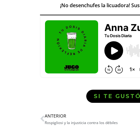
¡No desenchufes la licuadora! Su
SI TE GUST
ANTERIOR
Rospigliosi y la injusticia contra los débiles