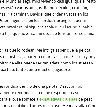
 el Mundial, seguimos viviendo casi igual que el resto
ores están varios amigos: Ramón, ecólogo catalán,
y salir a caminar. Davide, que ordeña vacas en los
 Peter, ingeniero en los fiordos noruegos, apenas
ecta brasilera, ni siquiera sabía que el Mundial había
su hijo que noventa minutos de tensión frente a una
torias que lo rodean. Me intriga saber que la pelota
de historia, apareció en un castillo de Escocia y hoy
itro de élite puede ser tan atleta como los atletas y
n partido, tanto como muchos jugadores
 escondida dentro de una pelota. Descubrí, por
tamente redonda, sino debe responder casi
para ello, se somete a
de peso,
exhaustivas pruebas
esión y estabilidad antes de su uso. Me maravilla cómo