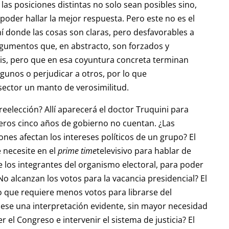
as posiciones distintas no solo sean posibles sino,
 poder hallar la mejor respuesta. Pero este no es el
hí donde las cosas son claras, pero desfavorables a
rgumentos que, en abstracto, son forzados y
s, pero que en esa coyuntura concreta terminan
gunos o perjudicar a otros, por lo que
ector un manto de verosimilitud.
eelección? Allí aparecerá el doctor Truquini para
meros cinco años de gobierno no cuentan. ¿Las
ones afectan los intereses políticos de un grupo? El
 necesite en el
prime time
televisivo para hablar de
e los integrantes del organismo electoral, para poder
No alcanzan los votos para la vacancia presidencial? El
 que requiere menos votos para librarse del
fuese una interpretación evidente, sin mayor necesidad
r el Congreso e intervenir el sistema de justicia? El