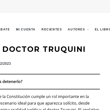
EBATE
MI CUENTA
RECIENTES
AUTORES
EL LIBR
L DOCTOR TRUQUINI
02/2023
s detenerlo?
e la Constitución cumple un rol importante en la
 escenario ideal para que aparezca solícito, desde
tra realidad jurídica: el doctor Truquini. El apelativo