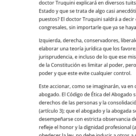
doctor Truquini explicará en diversos tuit
Estado y que se trata de algo casi anecdót
puestos? El doctor Truquini saldrá a decir
congresales, sin importarle que ya se hay
Izquierda, derecha, conservadores, libera
elaborar una teoría jurídica que los favorez
jurisprudencia, e incluso de lo que ese m
de la Constitución es limitar al poder, per
poder y que este evite cualquier control.
Este accionar, como se imaginarán, va en 
abogado. El Código de Ética del Abogado se
derechos de las personas y la consolidación
(artículo 3); que el abogado y la abogada s
desempeñarse con estricta observancia de
refleje el honor y la dignidad profesional
obedecer la ley, no debe inducir a otros a 