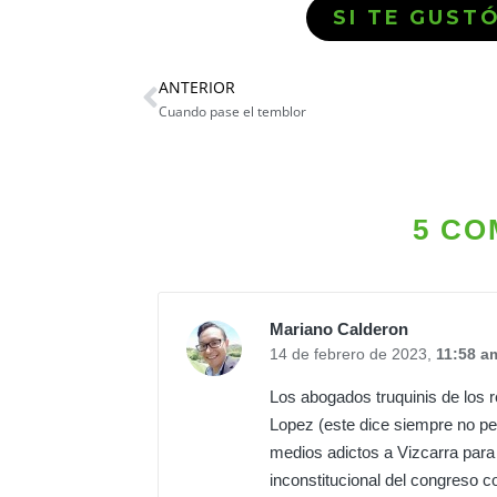
SI TE GUST
ANTERIOR
Cuando pase el temblor
5 CO
Mariano Calderon
14 de febrero de 2023,
11:58 a
Los abogados truquinis de los r
Lopez (este dice siempre no per
medios adictos a Vizcarra para h
inconstitucional del congreso c