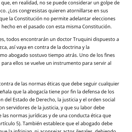
s que, en realidad, no se puede considerar un golpe de
ico. ¿Los congresistas quieren atornillarse en sus
 que la Constitución no permite adelantar elecciones
a hecho en el pasado con esta misma Constitución.
les, todos encontrarán un doctor Truquini dispuesto a
ca, así vaya en contra de la doctrina y la
ismo abogado sostuvo tiempo atrás. Uno de los fines
o para ellos se vuelve un instrumento para servir al
contra de las normas éticas que debe seguir cualquier
ñala que la abogacía tiene por fin la defensa de los
 del Estado de Derecho, la justicia y el orden social
on servidores de la justicia, y que su labor debe
 las normas jurídicas y de una conducta ética que
 (artículo 5). También establece que el abogado debe
que la infrinjan, ni aconsejar actos ilegales, debiendo