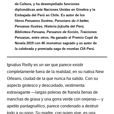
de Cultura, y ha desempeñado funciones
diplomáticas ante Naciones Unidas en Ginebra y la
Embajada del Perú en Chile. Es autor de los
libros
Peruanos Ilustres
,
Peruvians do it better,
Peruanas Ilustres, Historia (o)culta del Perú,
Biblioteca Peruana, Peruanos de ficción, Traiciones
Peruanas
, entre otros. Ha ganado el Premio Copé de
Novela 2019 con
Mi monstruo sagrado
y es autor de
la celebrada y premiada saga de novelas
CIA Perú.
Ignatius Reilly es un ser que parece existir
completamente fuera de la realidad, en su nativa New
Orleans, ciudad de la que nunca ha salido. Con su
aspecto grotesco y descuidado, vestimenta
extravagante —largas poleras de franela llenas de
manchas de grasa y una gorra verde con orejeras— y
apetito pantagruélico, parece condenado a destruir
todo a su paso. Su madre, con quien vive, es una