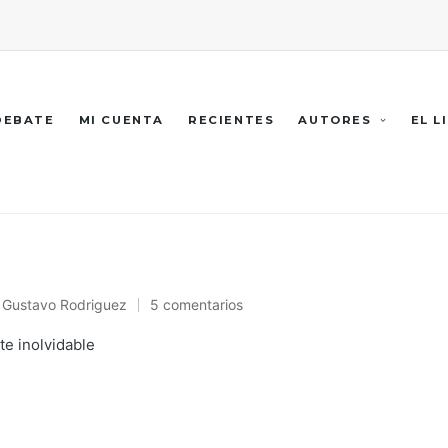
 DEBATE
MI CUENTA
RECIENTES
AUTORES
EL L
Gustavo Rodriguez
5 comentarios
Publicado
en
e inolvidable