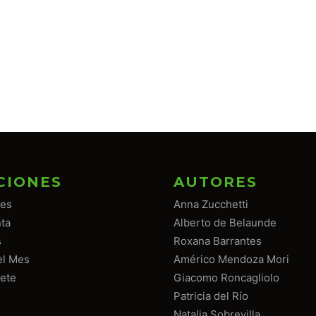
CIONES
AUTORES
tes
Anna Zucchetti
ta
Alberto de Belaunde
s
Roxana Barrantes
el Mes
Américo Mendoza Mori
ete
Giacomo Roncagliolo
Patricia del Río
Natalia Sobrevilla