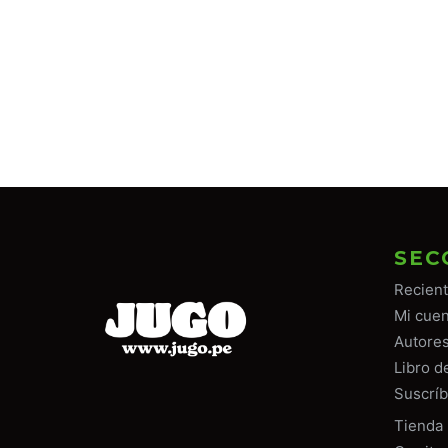
SEC
Recien
Mi cuen
Autore
Libro d
Suscríb
Tiend
a