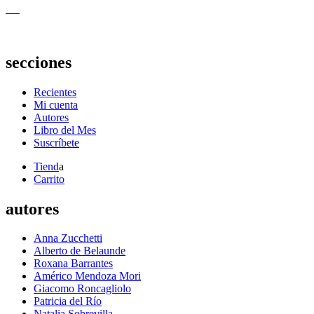
secciones
Recientes
Mi cuenta
Autores
Libro del Mes
Suscríbete
Tiend
a
Carrito
autores
Anna Zucchetti
Alberto de Belaunde
Roxana Barrantes
Américo Mendoza Mori
Giacomo Roncagliolo
Patricia del Río
Natalia Sobrevilla