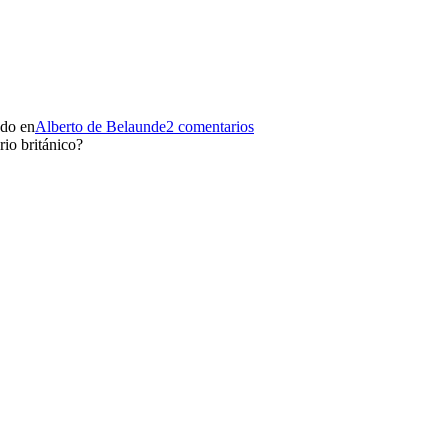
ado en
Alberto de Belaunde
2 comentarios
io británico?