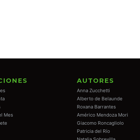
CIONES
AUTORES
tes
Anna Zucchetti
ta
Alberto de Belaunde
s
Roxana Barrantes
el Mes
Américo Mendoza Mori
ete
Giacomo Roncagliolo
Patricia del Río
Natalia Sobrevilla