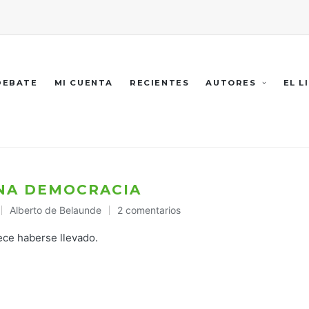
 DEBATE
MI CUENTA
RECIENTES
AUTORES
EL L
UNA DEMOCRACIA
Alberto de Belaunde
2 comentarios
Publicado
en
rece haberse llevado.