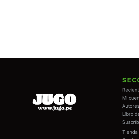
SEC
Recien
Mi cuen
Autore
Libro d
Suscríb
Tiend
a