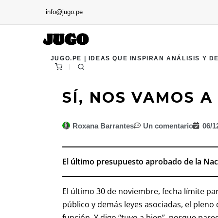
info@jugo.pe
JUGO.PE | IDEAS QUE INSPIRAN ANÁLISIS Y D
SÍ, NOS VAMOS 
Roxana Barrantes
Un comentario
06/1
El último presupuesto aprobado de la Na
El último 30 de noviembre, fecha límite pa
público y demás leyes asociadas, el pleno d
función. Y digo “tuvo a bien”, porque parec