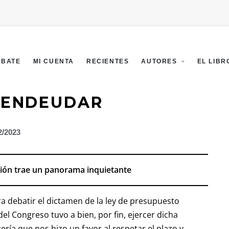
EBATE
MI CUENTA
RECIENTES
AUTORES
EL LIBR
A ENDEUDAR
2/2023
ción trae un panorama inquietante
ra debatir el dictamen de la ley de presupuesto
el Congreso tuvo a bien, por fin, ejercer dicha
ería que nos hizo un favor al respetar el plazo y