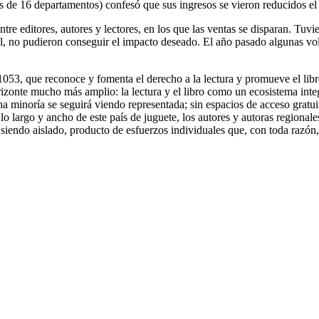
les de 16 departamentos) confesó que sus ingresos se vieron reducidos 
e editores, autores y lectores, en los que las ventas se disparan. Tuvier
, no pudieron conseguir el impacto deseado. El año pasado algunas volvi
053, que reconoce y fomenta el derecho a la lectura y promueve el libr
izonte mucho más amplio: la lectura y el libro como un ecosistema integ
o una minoría se seguirá viendo representada; sin espacios de acceso grat
lo largo y ancho de este país de juguete, los autores y autoras regionales
rá siendo aislado, producto de esfuerzos individuales que, con toda ra