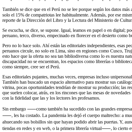
También se dice que en el Perú no se lee porque según los datos más
solo el 15% de compatriotas lee habitualmente. Además, por ese mis
reporte de la Dirección del Libro y la Lectura del Ministerio de Cult
Se escucha, se dice, se supone. Igual, leamos en papel o en digital; poc
peruano, terco, diverso, empecinado en florecer en el desierto como bu
Pero no lo hace solo. Ahí están las editoriales independientes, esas p
peruanos circule, no solo en Lima, sino en regiones como Cusco, Truji
esto hace que la oferta no sea tan bibliodiversa como lo es nuestra na
discapacidad no se encuentran, los espacios como librerías o bibliotec
como siempre, cree ser el Perú.
Esas editoriales pujantes, muchas veces, empresas incluso unipersonal
También han buscado un espacio alternativo para mostrar sus catálogos:
vitrina, pocas oportunidades tendrían de mostrar su producción; las re
que suelen colocar, atrás, en los rincones que las mesas de novedades
con la fidelidad que las y los lectores les profesamos.
Sin embargo ⸺como también ha sucedido con las grandes empresas tran
⸺, les ha costado. La pandemia les dejó el cuerpo maltrecho: a muchas
ahuecando sus bolsillos sin que hayan podido abrir las puertas. Y, a
tiendas en redes y en web, o la primera librería virtual⸺, lo cierto 