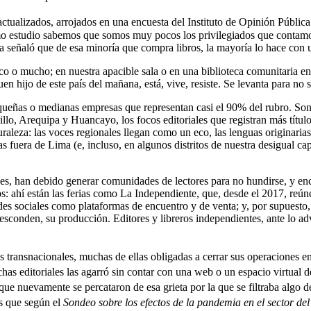
 actualizados, arrojados en una encuesta del Instituto de Opinión Púb
mo estudio sabemos que somos muy pocos los privilegiados que contamo
ura señaló que de esa minoría que compra libros, la mayoría lo hace con
o o mucho; en nuestra apacible sala o en una biblioteca comunitaria en la
en hijo de este país del mañana, está, vive, resiste. Se levanta para no
equeñas o medianas empresas que representan casi el 90% del rubro. Son 
llo, Arequipa y Huancayo, los focos editoriales que registran más título
turaleza: las voces regionales llegan como un eco, las lenguas originari
as fuera de Lima (e, incluso, en algunos distritos de nuestra desigual ca
es, han debido generar comunidades de lectores para no hundirse, y enco
 ahí están las ferias como La Independiente, que, desde el 2017, reúne 
des sociales como plataformas de encuentro y de venta; y, por supuesto, 
 esconden, su producción. Editores y libreros independientes, ante lo 
snacionales, muchas de ellas obligadas a cerrar sus operaciones en n
 editoriales las agarró sin contar con una web o un espacio virtual de 
unque nuevamente se percataron de esa grieta por la que se filtraba al
es que según el
Sondeo sobre los efectos de la pandemia en el sector del