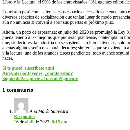
Libro y la Lectura, el 90% de los entrevistados (161 agentes editoria
Lo mismo pasó con las ferias, esos espacios necesarios de encuentro entr
diversos espacios de socialización que tenían lugar de modo presencial
aún no anuncia si volverá a abrir sus puertas el próximo julio.
Ahora, un poco de esperanza: en julio del 2020 se promulgó la Ley 31
pueda tener o a las mejoras que pudieran plantearse, contempla un hor
que, sin lectores, la industria no se sostiene; sin libros diversos, sol
apenas algunos serán o se harán lectores; sin ferias que se extiendan a 
y la lectura, una de las grandes tareas pendientes, todo avance segui
hacer.
Si te gustó, suscríbete aquí
Ant
Anterior
Jóvenes, ¿dónde están?
Siguiente
Pasaporte al pasado
Siguiente
1 comentario
Ana María Saavedra
Responder
16 de abril de 2022,
8:15 am