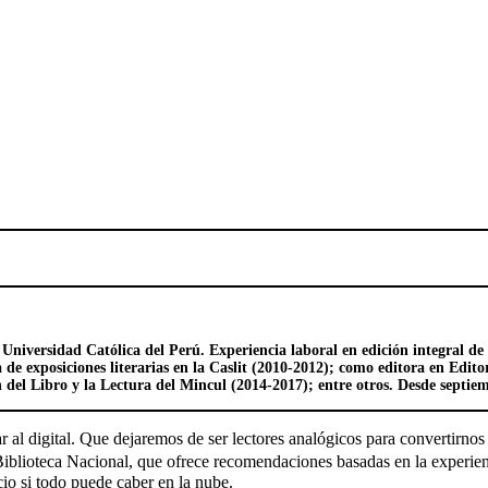
a Universidad Católica del Perú. Experiencia laboral en edición integral d
de exposiciones literarias en la Caslit (2010-2012); como editora en Edito
el Libro y la Lectura del Mincul (2014-2017); entre otros. Desde septiemb
r al digital. Que dejaremos de ser lectores analógicos para convertirno
Biblioteca Nacional, que ofrece recomendaciones basadas en la experien
io si todo puede caber en la nube.