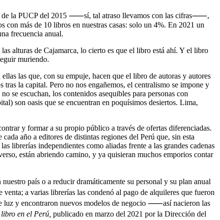
lica de la PUCP del 2015 ⸺sí, tal atraso llevamos con las cifras⸺,
s con más de 10 libros en nuestras casas: solo un 4%. En 2021 un
 una frecuencia anual.
s alturas de Cajamarca, lo cierto es que el libro está ahí. Y el libro
 seguir muriendo.
ellas las que, con su empuje, hacen que el libro de autoras y autores
s tras la capital. Pero no nos engañemos, el centralismo se impone y
as no se escuchan, los contenidos asequibles para personas con
pital) son oasis que se encuentran en poquísimos desiertos. Lima,
ntrar y formar a su propio público a través de ofertas diferenciadas.
cada año a editores de distintas regiones del Perú que, sin esta
las librerías independientes como aliadas frente a las grandes cadenas
adverso, están abriendo camino, y ya quisieran muchos emporios contar
uestro país o a reducir dramáticamente su personal y su plan anual
venta; a varias librerías las condenó al pago de alquileres que fueron
go de luz y encontraron nuevos modelos de negocio ⸺así nacieron las
 libro en el Perú,
publicado en marzo del 2021 por la Dirección del