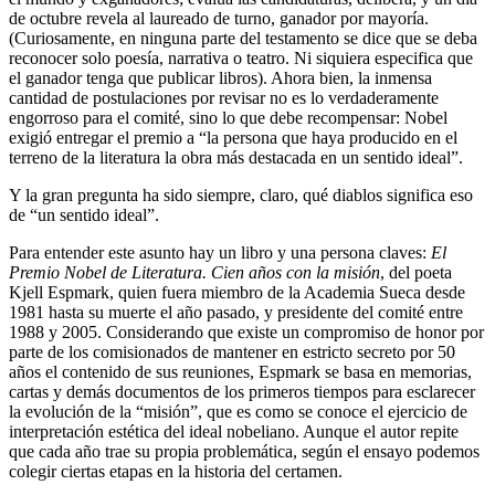
de octubre revela al laureado de turno, ganador por mayoría.
(Curiosamente, en ninguna parte del testamento se dice que se deba
reconocer solo poesía, narrativa o teatro. Ni siquiera especifica que
el ganador tenga que publicar libros). Ahora bien, la inmensa
cantidad de postulaciones por revisar no es lo verdaderamente
engorroso para el comité, sino lo que debe recompensar: Nobel
exigió entregar el premio a “la persona que haya producido en el
terreno de la literatura la obra más destacada en un sentido ideal”.
Y la gran pregunta ha sido siempre, claro, qué diablos significa eso
de “un sentido ideal”.
Para entender este asunto hay un libro y una persona claves:
El
Premio Nobel de Literatura. Cien años con la misión
, del poeta
Kjell Espmark, quien fuera miembro de la Academia Sueca desde
1981 hasta su muerte el año pasado, y presidente del comité entre
1988 y 2005. Considerando que existe un compromiso de honor por
parte de los comisionados de mantener en estricto secreto por 50
años el contenido de sus reuniones, Espmark se basa en memorias,
cartas y demás documentos de los primeros tiempos para esclarecer
la evolución de la “misión”, que es como se conoce el ejercicio de
interpretación estética del ideal nobeliano. Aunque el autor repite
que cada año trae su propia problemática, según el ensayo podemos
colegir ciertas etapas en la historia del certamen.