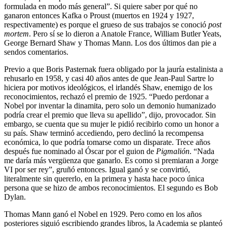
formulada en modo más general”. Si quiere saber por qué no
ganaron entonces Kafka o Proust (muertos en 1924 y 1927,
respectivamente) es porque el grueso de sus trabajos se conoció
post
mortem
. Pero sí se lo dieron a Anatole France, William Butler Yeats,
George Bernard Shaw y Thomas Mann. Los dos últimos dan pie a
sendos comentarios.
Previo a que Boris Pasternak fuera obligado por la jauría estalinista a
rehusarlo en 1958, y casi 40 años antes de que Jean-Paul Sartre lo
hiciera por motivos ideológicos, el irlandés Shaw, enemigo de los
reconocimientos, rechazó el premio de 1925. “Puedo perdonar a
Nobel por inventar la dinamita, pero solo un demonio humanizado
podría crear el premio que lleva su apellido”, dijo, provocador. Sin
embargo, se cuenta que su mujer le pidió recibirlo como un honor a
su país. Shaw terminó accediendo, pero declinó la recompensa
económica, lo que podría tomarse como un disparate. Trece años
después fue nominado al Óscar por el guion de
Pigmalión
. “Nada
me daría más vergüenza que ganarlo. Es como si premiaran a Jorge
VI por ser rey”, gruñó entonces. Igual ganó y se convirtió,
literalmente sin quererlo, en la primera y hasta hace poco única
persona que se hizo de ambos reconocimientos. El segundo es Bob
Dylan.
Thomas Mann ganó el Nobel en 1929. Pero como en los años
posteriores siguió escribiendo grandes libros, la Academia se planteó