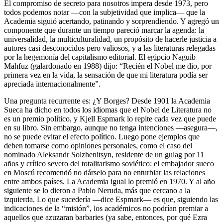
El compromiso de secreto para nosotros impera desde 1973, pero
todos podemos notar ―con la subjetividad que implica― que la
Academia siguió acertando, patinando y sorprendiendo. Y agregó un
componente que durante un tiempo pareció marcar la agenda: la
universalidad, la multiculturalidad, un propósito de hacerle justicia a
autores casi desconocidos pero valiosos, y a las literaturas relegadas
por la hegemonía del capitalismo editorial. El egipcio Naguib
Mahfuz (galardonado en 1988) dijo: “Recién el Nobel me dio, por
primera vez en la vida, la sensación de que mi literatura podía ser
apreciada internacionalmente”.
Una pregunta recurrente es: ¿Y Borges? Desde 1901 la Academia
Sueca ha dicho en todos los idiomas que el Nobel de Literatura no
es un premio político, y Kjell Espmark lo repite cada vez que puede
en su libro. Sin embargo, aunque no tenga intenciones ―asegura―,
no se puede evitar el efecto político. Luego pone ejemplos que
deben tomarse como opiniones personales, como el caso del
nominado Aleksandr Solzhenitsyn, residente de un gulag por 11
años y crítico severo del totalitarismo soviético: el embajador sueco
en Moscú recomendó no dárselo para no enturbiar las relaciones
entre ambos países. La Academia igual lo premió en 1970. Y al año
siguiente se lo dieron a Pablo Neruda, más que cercano a la
izquierda. Lo que sucedería ―dice Espmark― es que, siguiendo las
indicaciones de la “misión”, los académicos no podrían premiar a
aquellos que azuzaran barbaries (ya sabe, entonces, por qué Ezra