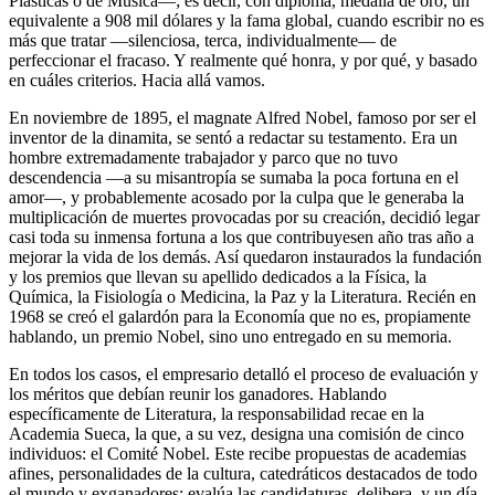
Plásticas o de Música―; es decir, con diploma, medalla de oro, un
equivalente a 908 mil dólares y la fama global, cuando escribir no es
más que tratar ―silenciosa, terca, individualmente― de
perfeccionar el fracaso. Y realmente qué honra, y por qué, y basado
en cuáles criterios. Hacia allá vamos.
En noviembre de 1895, el magnate Alfred Nobel, famoso por ser el
inventor de la dinamita, se sentó a redactar su testamento. Era un
hombre extremadamente trabajador y parco que no tuvo
descendencia ―a su misantropía se sumaba la poca fortuna en el
amor―, y probablemente acosado por la culpa que le generaba la
multiplicación de muertes provocadas por su creación, decidió legar
casi toda su inmensa fortuna a los que contribuyesen año tras año a
mejorar la vida de los demás. Así quedaron instaurados la fundación
y los premios que llevan su apellido dedicados a la Física, la
Química, la Fisiología o Medicina, la Paz y la Literatura. Recién en
1968 se creó el galardón para la Economía que no es, propiamente
hablando, un premio Nobel, sino uno entregado en su memoria.
En todos los casos, el empresario detalló el proceso de evaluación y
los méritos que debían reunir los ganadores. Hablando
específicamente de Literatura, la responsabilidad recae en la
Academia Sueca, la que, a su vez, designa una comisión de cinco
individuos: el Comité Nobel. Este recibe propuestas de academias
afines, personalidades de la cultura, catedráticos destacados de todo
el mundo y exganadores; evalúa las candidaturas, delibera, y un día