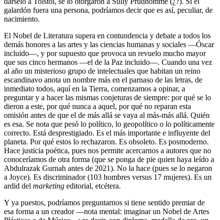
dárselo a Tolstói, se lo otorgaron a Sully Prudhomme (¿?). Si el
galardón fuera una persona, podríamos decir que es así, peculiar, de
nacimiento.
El Nobel de Literatura supera en contundencia y debate a todos los
demás honores a las artes y las ciencias humanas y sociales ―Óscar
incluido―, y por supuesto que provoca un revuelo mucho mayor
que sus cinco hermanos ―el de la Paz incluido―. Cuando una vez
al año un misterioso grupo de intelectuales que habitan un reino
escandinavo anota un nombre más en el parnaso de las letras, de
inmediato todos, aquí en la Tierra, comenzamos a opinar, a
preguntar y a hacer las mismas conjeturas de siempre: por qué se lo
dieron a este, por qué nunca a aquel, por qué no reparan esta
omisión antes de que el de más allá se vaya al más-más allá. Quién
es esa. Se nota que pesó lo político, lo geopolítico o lo políticamente
correcto. Está desprestigiado. Es el más importante e influyente del
planeta. Por qué estos lo rechazaron. Es obsoleto. Es posmoderno.
Hace justicia poética, pues nos permite acercarnos a autores que no
conoceríamos de otra forma (que se ponga de pie quien haya leído a
Abdulrazak Gurnah antes de 2021). No la hace (pues se lo negaron
a Joyce). Es discriminador (103 hombres versus 17 mujeres). Es un
ardid del
marketing
editorial, etcétera.
Y ya puestos, podríamos preguntarnos si tiene sentido premiar de
esa forma a un creador ―nota mental: imaginar un Nobel de Artes