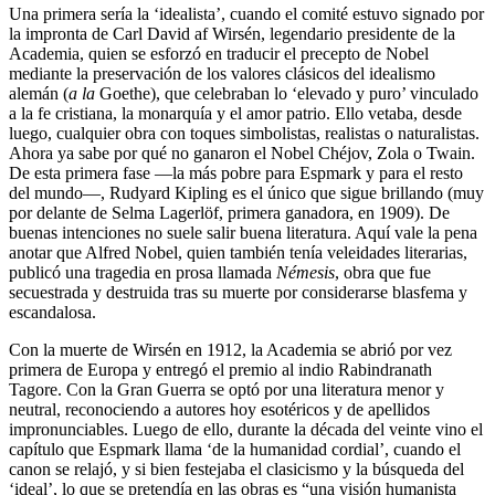
Una primera sería la ‘idealista’, cuando el comité estuvo signado por
la impronta de Carl David af Wirsén, legendario presidente de la
Academia, quien se esforzó en traducir el precepto de Nobel
mediante la preservación de los valores clásicos del idealismo
alemán (
a la
Goethe), que celebraban lo ‘elevado y puro’ vinculado
a la fe cristiana, la monarquía y el amor patrio. Ello vetaba, desde
luego, cualquier obra con toques simbolistas, realistas o naturalistas.
Ahora ya sabe por qué no ganaron el Nobel Chéjov, Zola o Twain.
De esta primera fase ―la más pobre para Espmark y para el resto
del mundo―, Rudyard Kipling es el único que sigue brillando (muy
por delante de Selma Lagerlöf, primera ganadora, en 1909). De
buenas intenciones no suele salir buena literatura. Aquí vale la pena
anotar que Alfred Nobel, quien también tenía veleidades literarias,
publicó una tragedia en prosa llamada
Némesis
, obra que fue
secuestrada y destruida tras su muerte por considerarse blasfema y
escandalosa.
Con la muerte de Wirsén en 1912, la Academia se abrió por vez
primera de Europa y entregó el premio al indio Rabindranath
Tagore. Con la Gran Guerra se optó por una literatura menor y
neutral, reconociendo a autores hoy esotéricos y de apellidos
impronunciables. Luego de ello, durante la década del veinte vino el
capítulo que Espmark llama ‘de la humanidad cordial’, cuando el
canon se relajó, y si bien festejaba el clasicismo y la búsqueda del
‘ideal’, lo que se pretendía en las obras es “una visión humanista