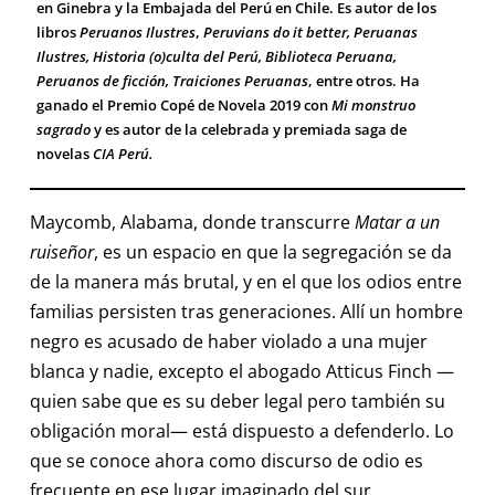
en Ginebra y la Embajada del Perú en Chile. Es autor de los
libros
Peruanos Ilustres
,
Peruvians do it better, Peruanas
Ilustres, Historia (o)culta del Perú, Biblioteca Peruana,
Peruanos de ficción, Traiciones Peruanas
, entre otros. Ha
ganado el Premio Copé de Novela 2019 con
Mi monstruo
sagrado
y es autor de la celebrada y premiada saga de
novelas
CIA Perú.
Maycomb, Alabama, donde transcurre
Matar a un
ruiseñor
, es un espacio en que la segregación se da
de la manera más brutal, y en el que los odios entre
familias persisten tras generaciones. Allí un hombre
negro es acusado de haber violado a una mujer
blanca y nadie, excepto el abogado Atticus Finch —
quien sabe que es su deber legal pero también su
obligación moral— está dispuesto a defenderlo. Lo
que se conoce ahora como discurso de odio es
frecuente en ese lugar imaginado del sur