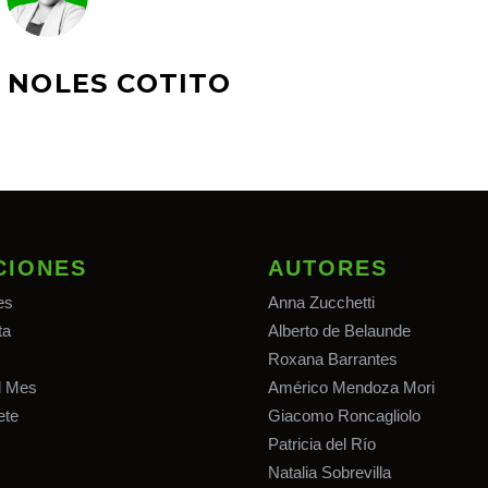
 NOLES COTITO
CIONES
AUTORES
es
Anna Zucchetti
ta
Alberto de Belaunde
Roxana Barrantes
el Mes
Américo Mendoza Mori
ete
Giacomo Roncagliolo
Patricia del Río
Natalia Sobrevilla