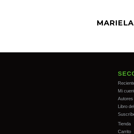
MARIELA
SEC
Recient
Mi cuen
Autores
Libro d
Suscríb
Tiend
a
Carrito